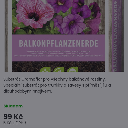
Substrát Gramoflor pro všechny balkónové rostliny.
Speciální substrát pro truhlíky a závěsy s příměsí jílu a
dlouhodobým hnojivem.
Skladem
99 Kč
5 Kč
s DPH
/ l