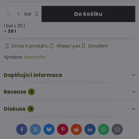
Do košíku
bal
1
bal
x 20 l
=
20
l
Dotaz k produktu
Hlídací pes
Doručení
Výrobce:
Gramoflor
Doplňující informace
Recenze
0
Diskuse
0
Facebook
Twitter
Bluesky
Pinterest
Reddit
LinkedIn
WhatsApp
E-
mail