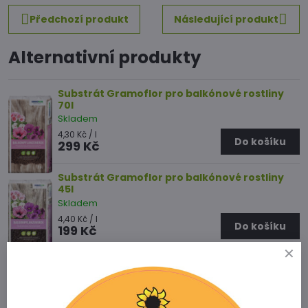
Předchozí produkt
Následující produkt
Alternativní produkty
Substrát Gramoflor pro balkónové rostliny
70l
Skladem
4,30 Kč
/ l
Do košíku
299 Kč
Substrát Gramoflor pro balkónové rostliny
45l
Skladem
4,40 Kč
/ l
Do košíku
199 Kč
Potřebujete poradit s výběrem
zboží?