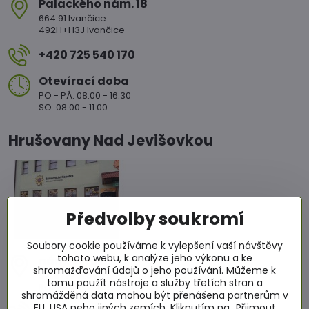
Palackého nám​. 18
664 91 Ivančice
492H+H3J Ivančice
+420 725 540 170
Otevírací doba
PO - PÁ: 08:00 - 16:30
SO: 08:00 - 11:00
Hrušovany Nad Jevišovkou
Předvolby soukromí
Soubory cookie používáme k vylepšení vaší návštěvy
tohoto webu, k analýze jeho výkonu a ke
nám​. Míru 86
shromažďování údajů o jeho používání. Můžeme k
671 67 Hrušovany nad Jevišovkou
tomu použít nástroje a služby třetích stran a
RCJ2+4WC Hrušovany nad Jevišovkou
shromážděná data mohou být přenášena partnerům v
EU, USA nebo jiných zemích. Kliknutím na „Přijmout