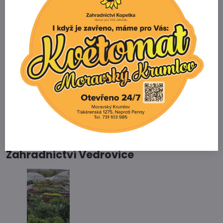
Zahradnictví Kopetka
Vedrovice 315
671 75 Loděnice u Moravského Krumlova
Telefon
+420 731 103 985
Prodejna
+420 607 042 662
Email
info@zahradnictvikopetka.cz
Zahradnictví Vedrovice