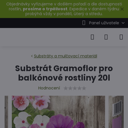
Objednávky vyřizujeme v došlém pořadí a dle dostupnosti
✕
rostlin,
prosíme o trpělivost
. Expedice v daném týdnu
probýhá vždy v pondělí, úterý a středu.
Panel uživatele
Substráty a mulčovací materiál
Substrát Gramoflor pro
balkónové rostliny 20l
Hodnocení