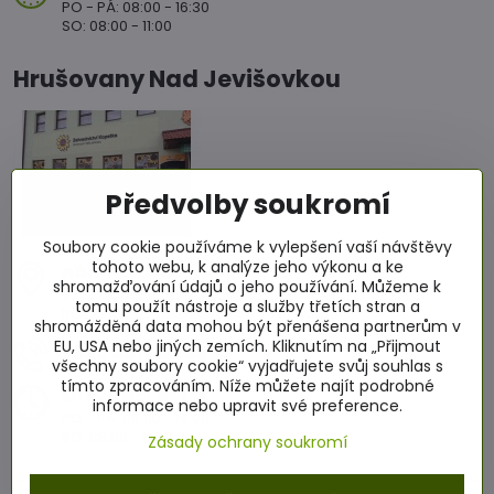
PO - PÁ: 08:00 - 16:30
SO: 08:00 - 11:00
Hrušovany Nad Jevišovkou
Předvolby soukromí
Soubory cookie používáme k vylepšení vaší návštěvy
tohoto webu, k analýze jeho výkonu a ke
nám​. Míru 86
shromažďování údajů o jeho používání. Můžeme k
671 67 Hrušovany nad Jevišovkou
tomu použít nástroje a služby třetích stran a
RCJ2+4WC Hrušovany nad Jevišovkou
shromážděná data mohou být přenášena partnerům v
EU, USA nebo jiných zemích. Kliknutím na „Přijmout
+420 601 564 686
všechny soubory cookie“ vyjadřujete svůj souhlas s
tímto zpracováním. Níže můžete najít podrobné
Otevírací doba
informace nebo upravit své preference.
PO - PÁ: 08:00 - 16:00
SO: 08:00 - 11:00
Zásady ochrany soukromí