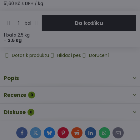
51,60 Kč
s DPH
/ kg
Do košíku
bal
1
bal
x 2.5 kg
=
2.5
kg
Dotaz k produktu
Hlídací pes
Doručení
Popis
Recenze
0
Diskuse
0
Facebook
Twitter
Bluesky
Pinterest
Reddit
LinkedIn
WhatsApp
E-
mail