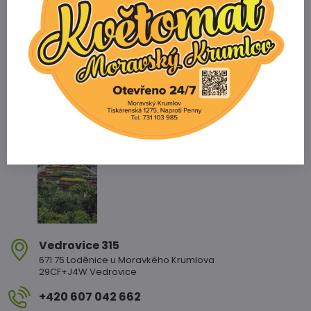
Prodejna
+420 607 042 662
Email
info@zahradnictvikopetka.cz
Zahradnictví Vedrovice
Vedrovice 315
671 75 Loděnice u Moravkého Krumlova
29CF+J4W Vedrovice
+420 607 042 662