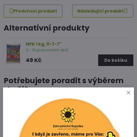
Předchozí produkt
Následující produkt
Alternativní produkty
NPK 1 kg, 11-7-7"
3 - 10 pracovních dnů
49 Kč
Do košíku
Potřebujete poradit s výběrem
zboží?
Zahradnictví Kopetka
Vedrovice 315
671 75 Loděnice u Moravského Krumlova
Telefon
+420 731 103 985