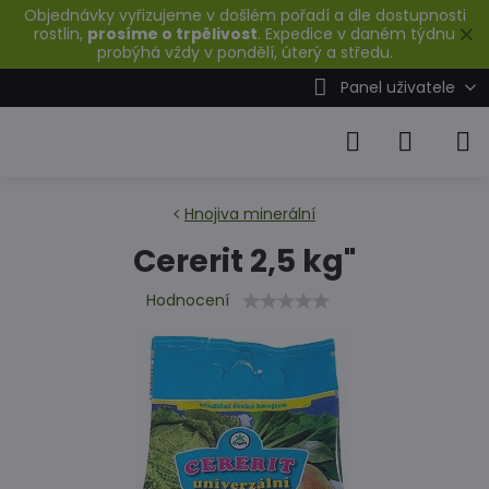
Objednávky vyřizujeme v došlém pořadí a dle dostupnosti
✕
rostlin,
prosíme o trpělivost
. Expedice v daném týdnu
probýhá vždy v pondělí, úterý a středu.
Panel uživatele
Hnojiva minerální
Cererit 2,5 kg"
Hodnocení