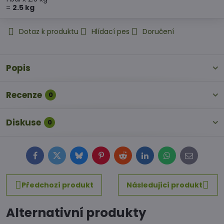
=
2.5
kg
Dotaz k produktu
Hlídací pes
Doručení
Popis
Recenze
0
Diskuse
0
Facebook
Twitter
Bluesky
Pinterest
Reddit
LinkedIn
WhatsApp
E-
mail
Předchozí produkt
Následující produkt
Alternativní produkty