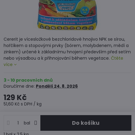
Cererit je vícesložkové bezchloridové hnojivo NPK se sírou,
hořčíkem a stopovými prvky (bórem, molybdenem, mědí a
zinkem) určené k základnímu hnojení především před setím
nebo výsadbou a k přihnojování během vegetace.
Čtěte
více
3 - 10 pracovních dnů
Doručíme dne:
Pondělí
24. 8. 2026
129 Kč
51,60 Kč
s DPH
/ kg
Do košíku
bal
1
bal
x 2.5 kg