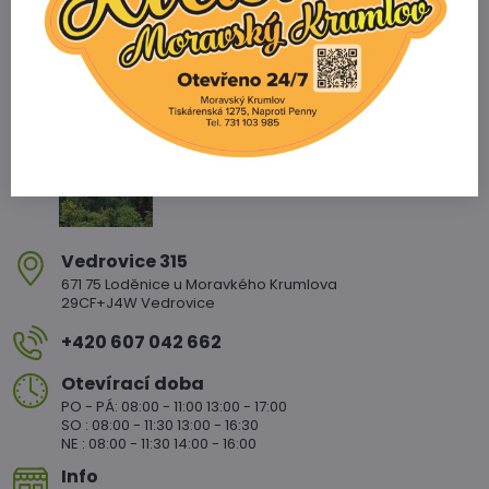
Zahradnictví Vedrovice
Vedrovice 315
671 75 Loděnice u Moravkého Krumlova
29CF+J4W Vedrovice
+420 607 042 662
Otevírací doba
PO - PÁ: 08:00 - 11:00 13:00 - 17:00
SO : 08:00 - 11:30 13:00 - 16:30
NE : 08:00 - 11:30 14:00 - 16:00
Info