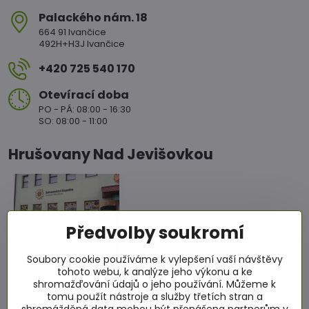
Palackého nám​. 18
664 91 Ivančice
492H+H3J Ivančice
+420 725 540 170
Otevírací doba
PO - PÁ: 08:00 - 16:30
SO: 08:00 - 11:00
Hrušovany Nad Jevišovkou
Předvolby soukromí
Soubory cookie používáme k vylepšení vaší návštěvy
tohoto webu, k analýze jeho výkonu a ke
nám​. Míru 86
shromažďování údajů o jeho používání. Můžeme k
671 67 Hrušovany nad Jevišovkou
tomu použít nástroje a služby třetích stran a
RCJ2+4WC Hrušovany nad Jevišovkou