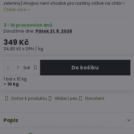
zeleniny).Hnojivo není vhodné pro rostliny citlivé na chlór !
Čtěte více
3 - 10 pracovních dnů
Doručíme dne:
Pátek
21. 8. 2026
349 Kč
34,90 Kč
s DPH
/ kg
Do košíku
bal
1
bal
x 10 kg
=
10
kg
Dotaz k produktu
Hlídací pes
Doručení
Popis