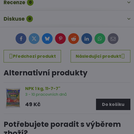
Recenze
0
Diskuse
0
Facebook
Twitter
Bluesky
Pinterest
Reddit
LinkedIn
WhatsApp
E-
mail
Předchozí produkt
Následující produkt
Alternativní produkty
NPK 1 kg, 11-7-7"
3 - 10 pracovních dnů
49 Kč
Do košíku
Potřebujete poradit s výběrem
zboží?