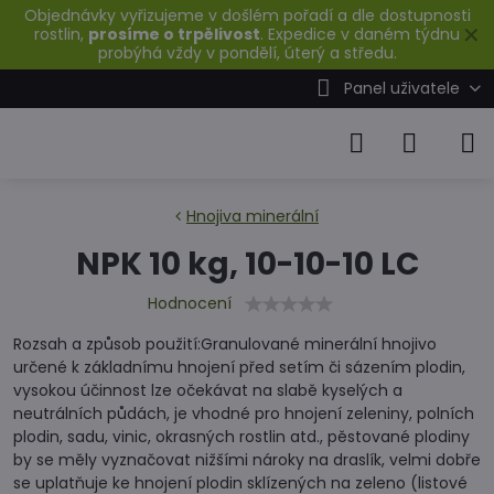
Objednávky vyřizujeme v došlém pořadí a dle dostupnosti
✕
rostlin,
prosíme o trpělivost
. Expedice v daném týdnu
probýhá vždy v pondělí, úterý a středu.
Panel uživatele
Hnojiva minerální
NPK 10 kg, 10-10-10 LC
Hodnocení
Rozsah a způsob použití:Granulované minerální hnojivo
určené k základnímu hnojení před setím či sázením plodin,
vysokou účinnost lze očekávat na slabě kyselých a
neutrálních půdách, je vhodné pro hnojení zeleniny, polních
plodin, sadu, vinic, okrasných rostlin atd., pěstované plodiny
by se měly vyznačovat nižšími nároky na draslík, velmi dobře
se uplatňuje ke hnojení plodin sklízených na zeleno (listové