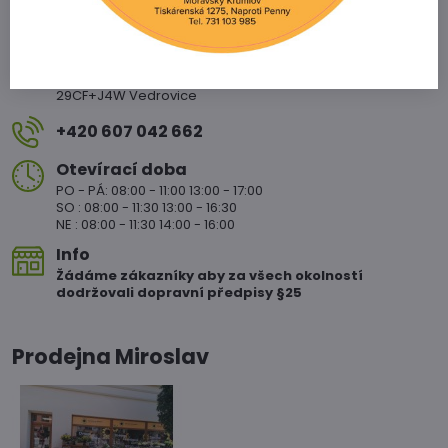
Vedrovice 315
671 75 Loděnice u Moravkého Krumlova
29CF+J4W Vedrovice
+420 607 042 662
Otevírací doba
PO - PÁ: 08:00 - 11:00 13:00 - 17:00
SO : 08:00 - 11:30 13:00 - 16:30
NE : 08:00 - 11:30 14:00 - 16:00
Info
Žádáme zákazníky aby za všech okolností
dodržovali dopravní předpisy §25
Prodejna Miroslav