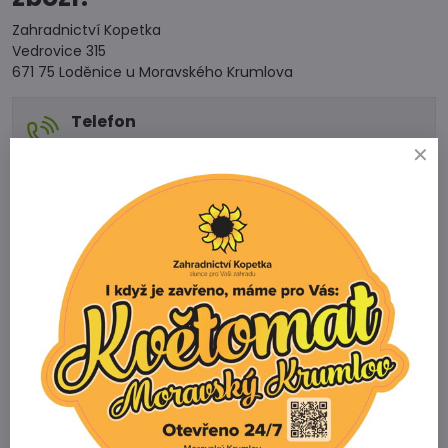
Zahradnictví Kopetka
Vedrovice 315
671 75 Loděnice u Moravského Krumlova
Telefon
+420 731 103 985
Prodejna
+420 607 042 662
Email
info@zahradnictvikopetka.cz
Zahradnictví Vedrovice