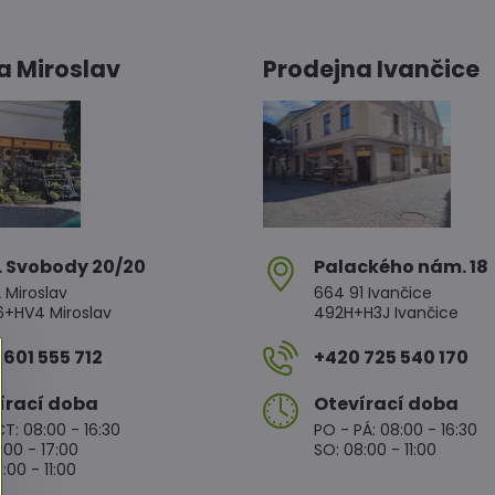
a Miroslav
Prodejna Ivančice
. Svobody 20/20
Palackého nám​. 18
 Miroslav
664 91 Ivančice
HV4 Miroslav
492H+H3J Ivančice
601 555 712
+420 725 540 170
írací doba
Otevírací doba
T: 08:00 - 16:30
PO - PÁ: 08:00 - 16:30
:00 - 17:00
SO: 08:00 - 11:00
:00 - 11:00