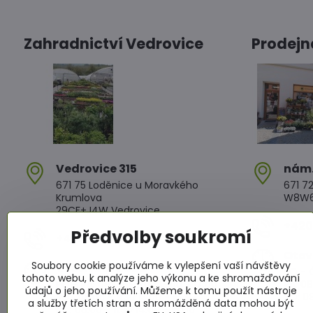
Zahradnictví Vedrovice
Prodejn
Vedrovice 315
nám​
671 75 Loděnice u Moravkého
671 72
Krumlova
W8W6+
29CF+J4W Vedrovice
+420 
Předvolby soukromí
+420 607 042 662
Otev
Soubory cookie používáme k vylepšení vaší návštěvy
Otevírací doba
PO - Č
tohoto webu, k analýze jeho výkonu a ke shromažďování
PO - PÁ: 08:00 - 11:00 13:00 - 17:00
PÁ: 08
údajů o jeho používání. Můžeme k tomu použít nástroje
SO : 08:00 - 11:30 13:00 - 16:30
SO: 08
a služby třetích stran a shromážděná data mohou být
NE : 08:00 - 11:30 14:00 - 16:00