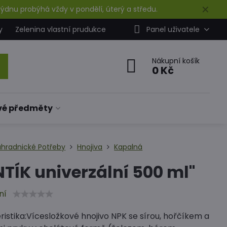
✕
ýdnu probýhá vždy v pondělí, úterý a středu.
y
Zelenina vlastní prudukce
Panel uživatele
Nákupní košík
0 Kč
vé předměty
ahradnické Potřeby
Hnojiva
Kapalná
TÍK univerzální 500 ml"
ní
istika:Vícesložkové hnojivo NPK se sírou, hořčíkem a