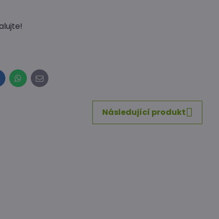
lujte!
inkedIn
WhatsApp
E-
mail
Následující produkt