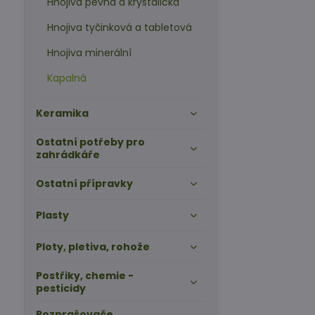
Hnojiva pevná a krystalická
Hnojiva tyčinková a tabletová
Hnojiva minerální
Kapalná
Keramika
Ostatní potřeby pro
zahrádkáře
Ostatní přípravky
Plasty
Ploty, pletiva, rohože
Postřiky, chemie -
pesticidy
Rozprašovače,