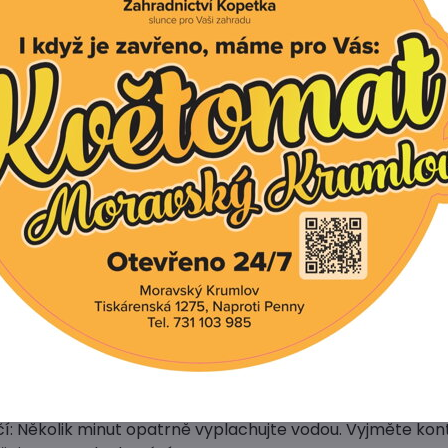
vodě jako Cu - 0,002%, molybden v chelátu EDTA rozpustn
odě jako Mn - 0,01%, Zinek v chelátu EDTA rozpustný ve v
b použití:
RZÁLNÍ je plné kapalné hnojivo se stopovými prvky v che
ků jednotlivých rostlin. Aplikuje se zálivkou půdy, při p
ávkování:
jení každých 14 dnů 1 uzávěr (15ml) do 3l vody. Doporuče
třebu rostlin.
00l hnojivé zálivky.
NTÍKA: Vyvážené širokospektrální NPK hnojivo, zabezpeču
rmě velmi jednoduchá aplikace.
ladujte v suchu, v originálních obalech oddělené od potr
zpečnost a ochranu zdraví při práci: Uchovávejte mimo d
ůží: Omyjte velkým množstvím vody a mýdla
čí: Několik minut opatrně vyplachujte vodou. Vyjměte kont