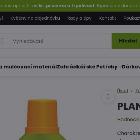
 dostupnosti rostlin,
prosíme o trpělivost
. Expedice v daném t
ví
Květiny na objednávku
Rady a tipy
Kontakt
Poukaz
Hledat
a mulčovací materiál
Zahrádkářské Potřeby
Dárko
Úvod
Z
PLAN
Hodnoce
Charakter