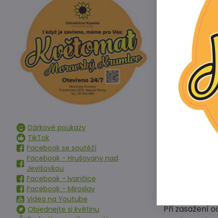
rozpustná ve 
rozpustný ve v
Rozsah a způso
PLANTÍK UNIVE
zvýšených náro
Doporučené d
Pravidelné hno
na aktuální po
Vydatnost: až 1
Dárkové poukazy
TikTok
Přednosti PLA
Facebook se soutěží
ke kapalné fo
Facebook - Hrušovany nad
Skladování: Sk
Jevišovkou
Pokyny pro be
Facebook - Ivančice
krmiv.
Facebook - Miroslav
Při styku s k
Videa na Youtube
Při zasažení o
Objednejte si květinu