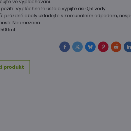
čujte ve vyplachování.
ožití: Vypláchněte ústa a vypijte asi 0,5l vody
lů: prázdné obaly ukládejte s komunálním odpadem, nespa
nosti: Neomezená
 500ml
Facebook
Twitter
Bluesky
Pinterest
Reddit
L
í produkt