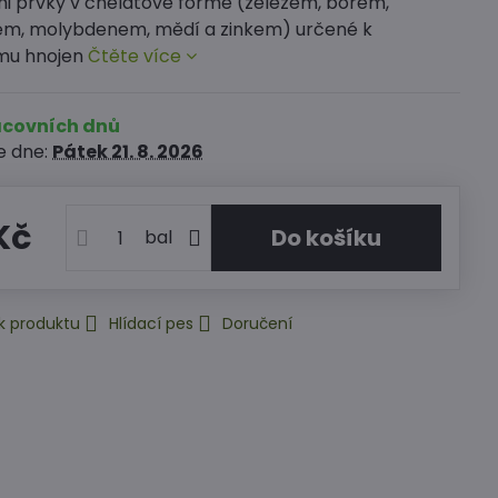
i prvky v chelátové formě (železem, bórem,
, molybdenem, mědí a zinkem) určené k
mu hnojen
Čtěte více
racovních dnů
e dne:
Pátek
21. 8. 2026
Kč
Do košíku
bal
k produktu
Hlídací pes
Doručení