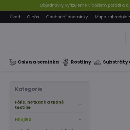
Objednávky vyřizujeme v došlém pořadí a dle
Úvod
O nás
Obchodní podmínky
Mapa zahradnict
Osiva a semínka
Rostliny
Substráty 
Kategorie
Fólie, netkané a tkané
textílie
Hnojiva