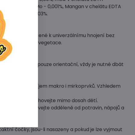
ý ve vodě jako Mo - 0,001%, Mangan v chelátu EDTA
odě jako Zn - 0,003%.
látové formě určené k univerzálnímu hnojení bez
řihnojování během vegetace.
né dávkování je pouze orientační, vždy je nutné dbát
jící optimální příjem makro i mirkoprvků. Vzhledem
avin. Výrobek uschovejte mimo dosah dětí.
osah dětí. Uchovejte odděleně od potravin, nápojů a
aktní čočky, jsou-li nasazeny a pokud je lze vyjmout