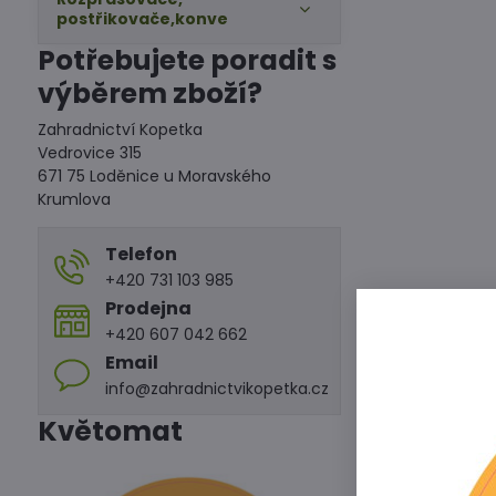
postřikovače,konve
Potřebujete poradit s
výběrem zboží?
Zahradnictví Kopetka
Vedrovice 315
671 75 Loděnice u Moravského
Krumlova
Telefon
+420 731 103 985
Prodejna
Charakteristik
+420 607 042 662
Vícesložkové 
Email
molybdenem, m
info@zahradnictvikopetka.cz
Květomat
Chemické a fyz
Celkový dusík 
bór rozpustný 