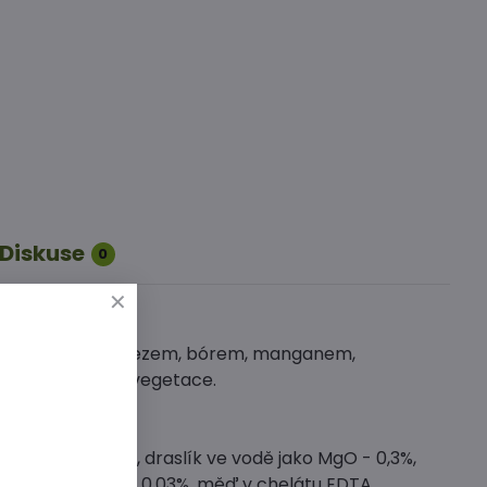
Diskuse
0
elátové formě (železem, bórem, manganem,
nojování během vegetace.
jako P2O5 - 3,1%, draslík ve vodě jako MgO - 0,3%,
ve vodě jako Fe - 0,03%, měď v chelátu EDTA