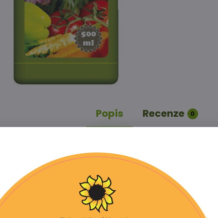
Popis
Recenze
0
a:
hnojivo NPK se sírou, hořčíkem a stopovými prvky v ch
ědí a zinkem) určené k základnímu hnojení, ale i kpřih
ikální vlastnosti:
rozpustný ve vodě jako N - 6,1%, fosfor rozpustný ve vodě 
ve vodě jako B - 0,01%, železo v chelátu EDTA rozpustné 