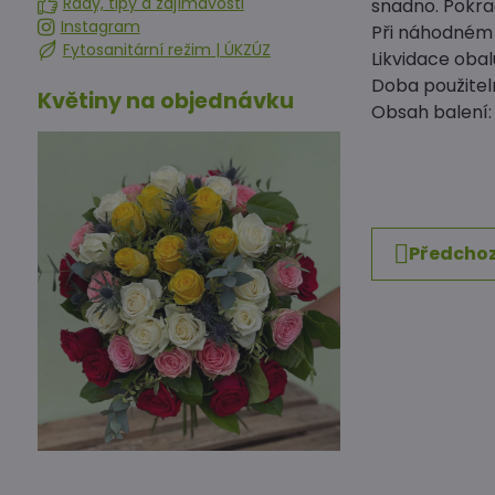
Rady, tipy a zajímavosti
snadno. Pokra
Instagram
Při náhodném p
Fytosanitární režim | ÚKZÚZ
Likvidace oba
Doba použitel
Květiny na objednávku
Obsah balení:
Předchoz