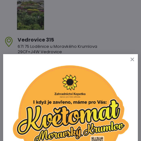
Vedrovice 315
671 75 Loděnice u Moravkého Krumlova
29CF+J4W Vedrovice
+420 607 042 662
Otevírací doba
PO - PÁ: 08:00 - 11:00 13:00 - 17:00
SO : 08:00 - 11:30 13:00 - 16:30
NE : 08:00 - 11:30 14:00 - 16:00
Info
Žádáme zákazníky aby za všech okolností
dodržovali dopravní předpisy §25
Prodejna Miroslav