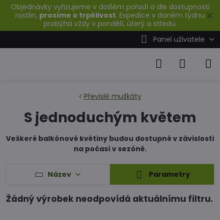
Objednávky vyřizujeme v došlém pořadí a dle dostupnosti
✕
rostlin,
prosíme o trpělivost
. Expedice v daném týdnu
probýhá vždy v pondělí, úterý a středu.
Panel uživatele
Převislé muškáty
S jednoduchým květem
Veškeré balkónové květiny budou dostupné v závislosti
na počasí v sezóně.
Název
Parametry