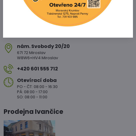
nám​. Svobody 20/20
671 72 Miroslav
W8W6+HV4 Miroslav
+420 601 555 712
Otevírací doba
PO - ČT: 08:00 - 16:30
PÁ: 08:00 - 17:00
SO: 08:00 - 11:00
Prodejna Ivančice