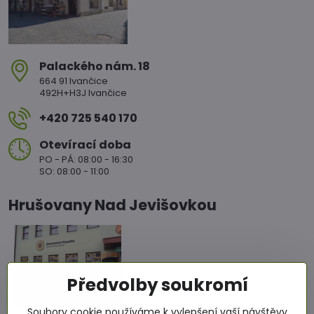
Palackého nám​. 18
664 91 Ivančice
492H+H3J Ivančice
+420 725 540 170
Otevírací doba
PO - PÁ: 08:00 - 16:30
SO: 08:00 - 11:00
Hrušovany Nad Jevišovkou
Předvolby soukromí
Soubory cookie používáme k vylepšení vaší návštěvy