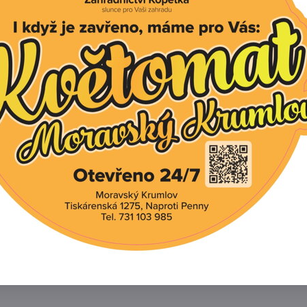
í produkt
tivní produkty
řapatkovka nachová `LTD Prairie Blaze Golden Yello
řapatkovka nachová `LTD Prairie Blaze Orange Sunse