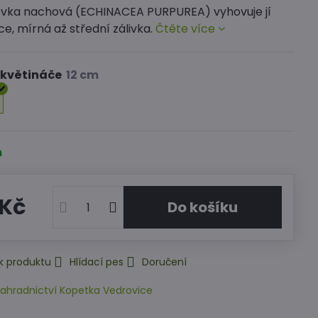
vka nachová (ECHINACEA PURPUREA) vyhovuje jí
ce, mírná až střední zálivka.
Čtěte více
 květináče
m
 Kč
Do košíku
k produktu
Hlídací pes
Doručení
ahradnictví Kopetka Vedrovice