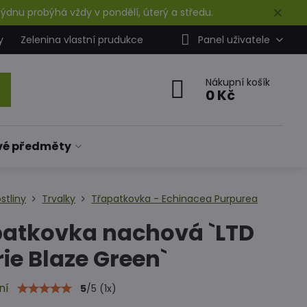
✕
ýdnu probýhá vždy v pondělí, úterý a středu.
y
Zelenina vlastní prudukce
Panel uživatele
Nákupní košík
0 Kč
vé předměty
stliny
Trvalky
Třapatkovka - Echinacea Purpurea
patkovka nachová `LTD
rie Blaze Green`
ní
5
/
5
(
1
x)