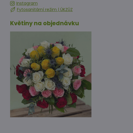
Instagram
Fytosanitární režim | ÚKZÚZ
Květiny na objednávku