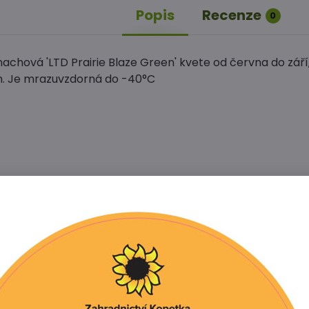
Popis
Recenze
0
achová 'LTD Prairie Blaze Green' kvete od června do září
m. Je mrazuvzdorná do -40°C
Facebook
Twitter
Bluesky
Pinterest
Reddit
L