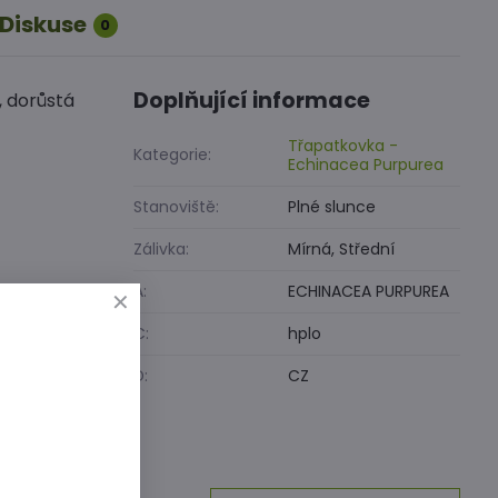
Diskuse
0
Doplňující informace
, dorůstá
Třapatkovka -
Kategorie:
Echinacea Purpurea
Stanoviště:
Plné slunce
Zálivka:
Mírná, Střední
A:
ECHINACEA PURPUREA
C:
hplo
D:
CZ
inkedIn
WhatsApp
E-
mail