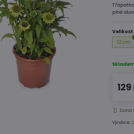
Třapatko
plné slun
Velikost
12 cm
Sklade
129
Dotaz 
Výrobce:
Z