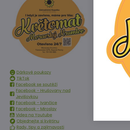
Předchoz
Alterna
T
Dárkové poukazy
T
TikTok
Facebook se soutěží
Facebook - Hrušovany nad
Jevišovkou
Facebook - Ivančice
Facebook - Miroslav
Videa na Youtube
Objednejte si květinu
Rady, tipy a zajímavosti