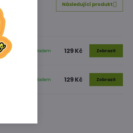
Následující produkt
129 Kč
w`
Skladem
Zobrazit
129 Kč
t`
Skladem
Zobrazit