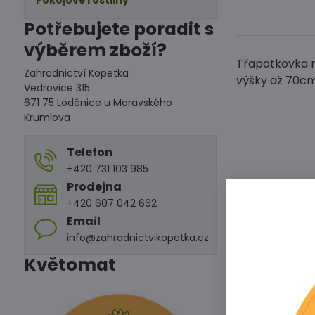
Pokojové rostliny
Potřebujete poradit s
výběrem zboží?
Třapatkovka n
Zahradnictví Kopetka
výšky až 70c
Vedrovice 315
671 75 Loděnice u Moravského
Krumlova
Telefon
+420 731 103 985
Prodejna
+420 607 042 662
Email
info@zahradnictvikopetka.cz
Květomat