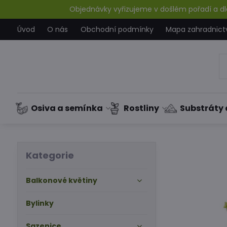
Objednávky vyřizujeme v došlém pořadí a dle
Úvod
O nás
Obchodní podmínky
Mapa zahradnict
Osiva a semínka
Rostliny
Substráty 
Kategorie
Balkonové květiny
Bylinky
Sazenice