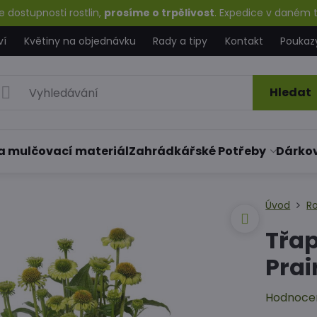
 dostupnosti rostlin,
prosíme o trpělivost
. Expedice v daném t
ví
Květiny na objednávku
Rady a tipy
Kontakt
Poukaz
Hledat
a mulčovací materiál
Zahrádkářské Potřeby
Dárko
Úvod
Ro
Třa
Prai
Hodnoce