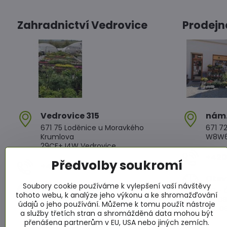
Zahradnictví Vedrovice
Prodejn
Vedrovice 315
nám​
671 75 Loděnice u Moravkého
671 72
Krumlova
W8W6+
29CF+J4W Vedrovice
+420 
Předvolby soukromí
+420 607 042 662
Otev
Soubory cookie používáme k vylepšení vaší návštěvy
Otevírací doba
PO - Č
tohoto webu, k analýze jeho výkonu a ke shromažďování
PO - PÁ: 08:00 - 11:00 13:00 - 17:00
PÁ: 08
údajů o jeho používání. Můžeme k tomu použít nástroje
SO : 08:00 - 11:30 13:00 - 16:30
SO: 08
a služby třetích stran a shromážděná data mohou být
NE : 08:00 - 11:30 14:00 - 16:00
přenášena partnerům v EU, USA nebo jiných zemích.