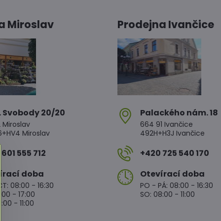
a Miroslav
Prodejna Ivančice
. Svobody 20/20
Palackého nám​. 18
 Miroslav
664 91 Ivančice
HV4 Miroslav
492H+H3J Ivančice
601 555 712
+420 725 540 170
írací doba
Otevírací doba
T: 08:00 - 16:30
PO - PÁ: 08:00 - 16:30
:00 - 17:00
SO: 08:00 - 11:00
:00 - 11:00