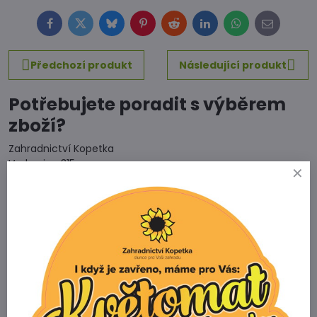
Facebook
Twitter
Bluesky
Pinterest
Reddit
LinkedIn
WhatsApp
E-
mail
Předchozí produkt
Následující produkt
Potřebujete poradit s výběrem
zboží?
Zahradnictví Kopetka
Vedrovice 315
671 75 Loděnice u Moravského Krumlova
Telefon
+420 731 103 985
Prodejna
+420 607 042 662
Email
info@zahradnictvikopetka.cz