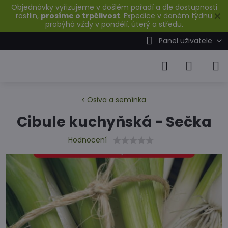
Objednávky vyřizujeme v došlém pořadí a dle dostupnosti
✕
rostlin,
prosíme o trpělivost
. Expedice v daném týdnu
probýhá vždy v pondělí, úterý a středu.
Panel uživatele
Osiva a semínka
Cibule kuchyňská - Sečka
Hodnocení