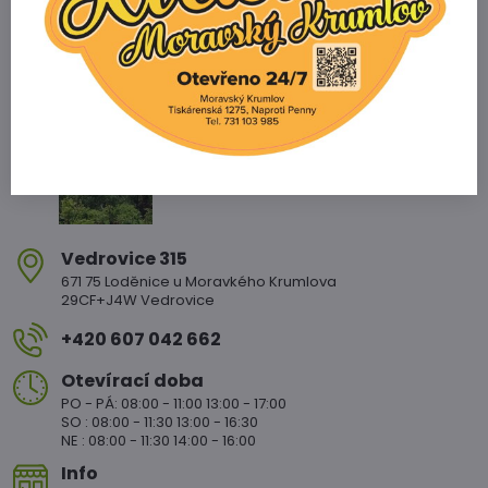
Zahradnictví Vedrovice
Vedrovice 315
671 75 Loděnice u Moravkého Krumlova
29CF+J4W Vedrovice
+420 607 042 662
Otevírací doba
PO - PÁ: 08:00 - 11:00 13:00 - 17:00
SO : 08:00 - 11:30 13:00 - 16:30
NE : 08:00 - 11:30 14:00 - 16:00
Info