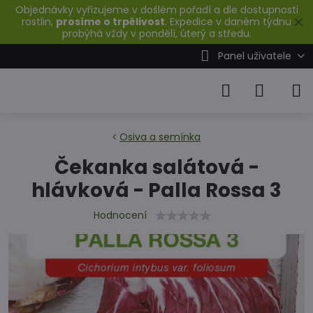
Objednávky vyřizujeme v došlém pořadí a dle dostupnosti
✕
rostlin,
prosíme o trpělivost
. Expedice v daném týdnu
probýhá vždy v pondělí, úterý a středu.
Panel uživatele
Osiva a semínka
Čekanka salátová -
hlávková - Palla Rossa 3
Hodnocení