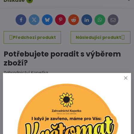
Diskuse
Facebook
Twitter
Bluesky
Pinterest
Reddit
LinkedIn
WhatsApp
E-
mail
Předchozí produkt
Následující produkt
Potřebujete poradit s výběrem
zboží?
Zahradnictví Kopetka
Vedrovice 315
671 75 Loděnice u Moravského Krumlova
Telefon
+420 731 103 985
Prodejna
+420 607 042 662
Email
info@zahradnictvikopetka.cz