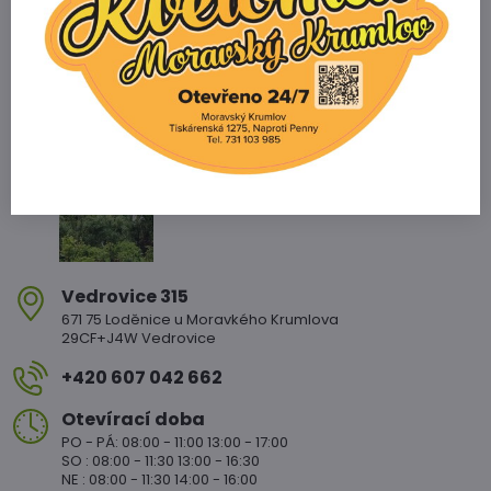
Zahradnictví Vedrovice
Vedrovice 315
671 75 Loděnice u Moravkého Krumlova
29CF+J4W Vedrovice
+420 607 042 662
Otevírací doba
PO - PÁ: 08:00 - 11:00 13:00 - 17:00
SO : 08:00 - 11:30 13:00 - 16:30
NE : 08:00 - 11:30 14:00 - 16:00