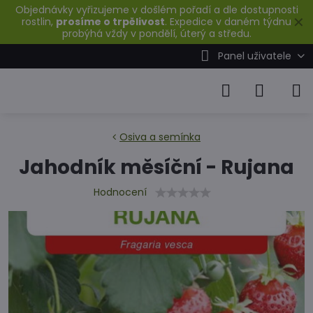
Objednávky vyřizujeme v došlém pořadí a dle dostupnosti
✕
rostlin,
prosíme o trpělivost
. Expedice v daném týdnu
probýhá vždy v pondělí, úterý a středu.
Panel uživatele
Osiva a semínka
Jahodník měsíční - Rujana
Hodnocení