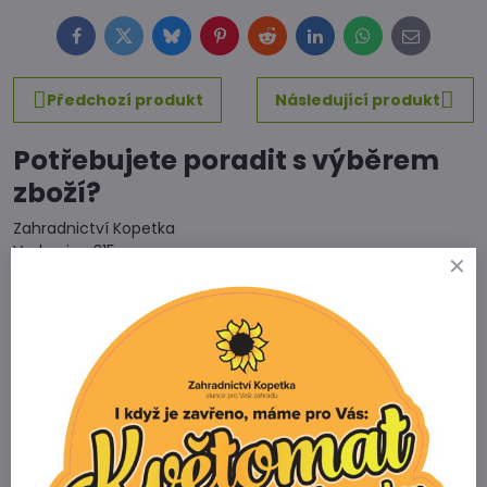
Facebook
Twitter
Bluesky
Pinterest
Reddit
LinkedIn
WhatsApp
E-
mail
Předchozí produkt
Následující produkt
Potřebujete poradit s výběrem
zboží?
Zahradnictví Kopetka
Vedrovice 315
671 75 Loděnice u Moravského Krumlova
Telefon
+420 731 103 985
Prodejna
+420 607 042 662
Email
info@zahradnictvikopetka.cz