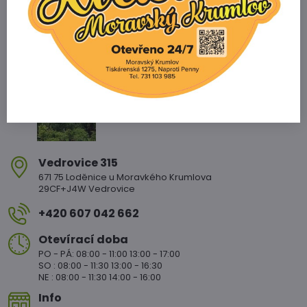
Zahradnictví Vedrovice
Vedrovice 315
671 75 Loděnice u Moravkého Krumlova
29CF+J4W Vedrovice
+420 607 042 662
Otevírací doba
PO - PÁ: 08:00 - 11:00 13:00 - 17:00
SO : 08:00 - 11:30 13:00 - 16:30
NE : 08:00 - 11:30 14:00 - 16:00
Info