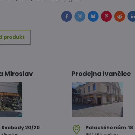
Facebook
Twitter
Bluesky
Pinterest
Reddit
L
í produkt
a Miroslav
Prodejna Ivančice
. Svobody 20/20
Palackého nám​. 18
 Miroslav
664 91 Ivančice