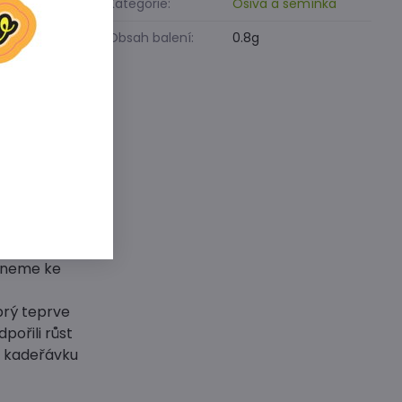
Kategorie:
Osiva a semínka
Obsah balení:
0.8g
ch hlinitých
řed
hon
eme volné
, vzrostlé
ě zaléváme,
řišlápneme,
chneme ke
prý teprve
pořili růst
o kadeřávku