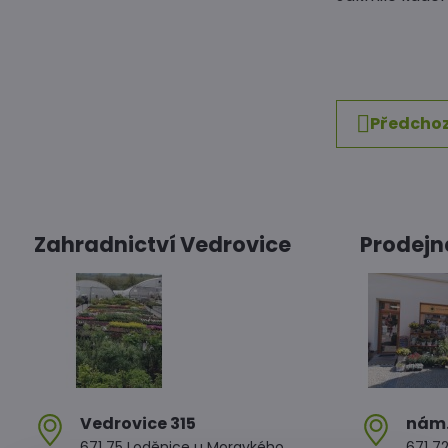
Předchoz
Zahradnictví Vedrovice
Prodejn
Vedrovice 315
nám​
671 75 Loděnice u Moravkého
671 72