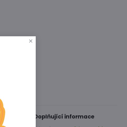
Diskuse
0
Doplňující informace
 odolností