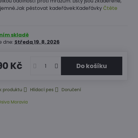
elkou odolností proti mrazům. Listy jsou zkadeřené,
 jemné.Jak pěstovat kadeřávek:Kadeřávky
Čtěte
rním skladě
e dne:
Středa
19. 8. 2026
90 Kč
Do košíku
k produktu
Hlídací pes
Doručení
siva Moravia