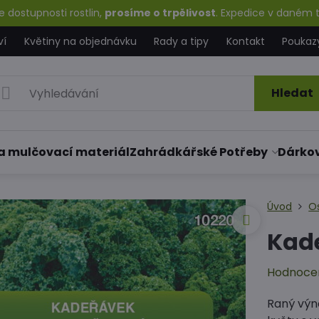
 dostupnosti rostlin,
prosíme o trpělivost
. Expedice v daném t
ví
Květiny na objednávku
Rady a tipy
Kontakt
Poukaz
Hledat
a mulčovací materiál
Zahrádkářské Potřeby
Dárko
Úvod
O
Kad
Hodnoce
Raný výn