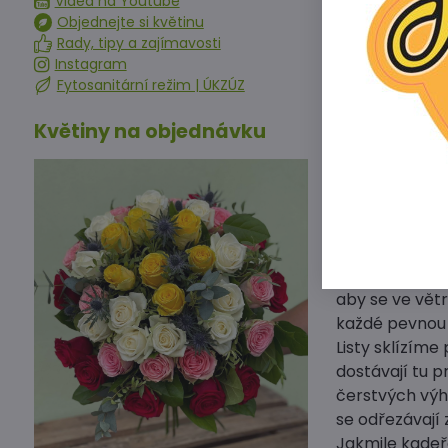
Videa na Youtube
Jak pěstovat 
Objednejte si květinu
Rady, tipy a zajímavosti
Kadeřávky se 
Instagram
půdách, důkla
Fytosanitární režim | ÚKZÚZ
výsadbou pra
Květiny na objednávku
kompost nebo 
Pěstuje se ja
plochy po ran
Semena kadeřá
sazeničky vyje
dokud pevně 
Záhon s kadeř
aby se ve vět
každé pevnou 
Listy sklízíme
dostávají tu p
čerstvých výh
se odřezávají 
Jakmile kadeřá