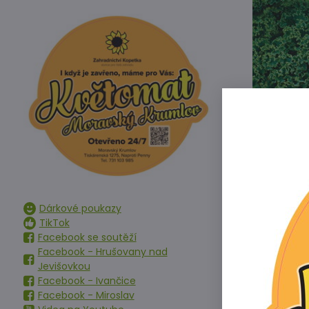
Dárkové poukazy
TikTok
Facebook se soutěží
Facebook - Hrušovany nad
Jevišovkou
Facebook - Ivančice
Raný výnosný 
Facebook - Miroslav
proti mrazům. 