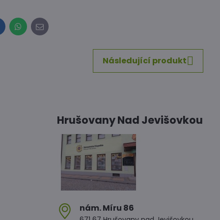
inkedIn
WhatsApp
E-
mail
Následující produkt
Hrušovany Nad Jevišovkou
nám​. Míru 86
671 67 Hrušovany nad Jevišovkou