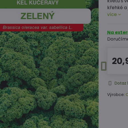
květu s v
křehké a
více
Na exte
Doručím
20,
Dotaz 
Výrobce:
O