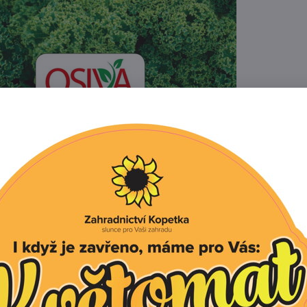
Popis
Recenze
0
polovysoký kadeřávek, odolný vybíhání do květu s velkou
Listy jsou zkadeřené, křehké a jemné.