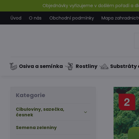
Objednávky vyřizujeme v došlém pořadí a dle
Úvod
O nás
Obchodní podmínky
Mapa zahradnict
Osiva a semínka
Rostliny
Substráty 
Kategorie
Cibuloviny, sazečka,
česnek
Semena zeleniny