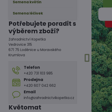
Semena květin
Semena léčivek
Potřebujete poradit s
výběrem zboží?
Zahradnictví Kopetka
Vedrovice 315
671 75 Loděnice u Moravského
Krumlova
Telefon
+420 731 103 985
Prodejna
+420 607 042 662
Email
info@zahradnictvikopetka.cz
Květomat