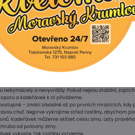
kadeřávek:
nejlépe pěstují na propustných, středně těžkých až těžký
dně vyhnojených a spíše zásaditých. Zhruba dva týdny p
vého kadeřávku nebo výsevem sibiřského přidáme na zá
granulovaný hnůj.
ko následná plodina, takže pro výsev nebo výsadbu využij
ých kedlubnách, salátech, hrachu nebo česneku.
vku vyséváme v od března do dubna do hloubky asi 1 cm
dnotíme na 8 cm, aby měly dost místa a sílily. Pravideln
nezakoření.
ávkem často kypříme a odplevelujeme, občas rostliny p
ru nekymácely a nevyvrátily. Pokud nejsou stabilní, zapí
oporu a kadeřávek k ní přivážeme.
 postupně – znalci zásadně až po prvních mrazících, kdy 
ravou chuť. Nejprve vykrojíme střed rostliny, abychom pod
onů. Kadeřávek můžeme sklízet celou zimu. Listy pravéh
zhruba od poloviny zimy.
vek vykvete, tak rostlinu vyryjeme.