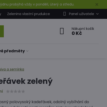
✕
ýdnu probýhá vždy v pondělí, úterý a středu.
y
Zelenina vlastní prudukce
Panel uživatele
Nákupní košík
0 Kč
vé předměty
siva a semínka
eřávek zelený
ní
osný polovysoký kadeřávek, odolný vybíhání do