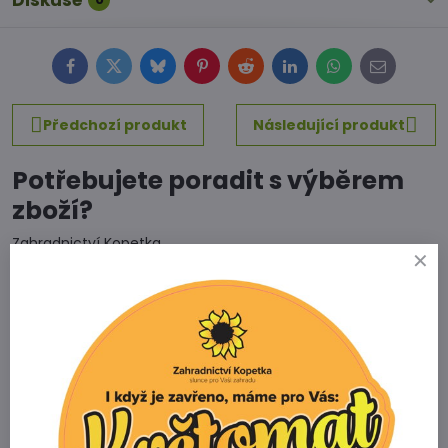
Diskuse
Facebook
Twitter
Bluesky
Pinterest
Reddit
LinkedIn
WhatsApp
E-
mail
Předchozí produkt
Následující produkt
Potřebujete poradit s výběrem
zboží?
Zahradnictví Kopetka
Vedrovice 315
671 75 Loděnice u Moravského Krumlova
Telefon
+420 731 103 985
Prodejna
+420 607 042 662
Email
info@zahradnictvikopetka.cz