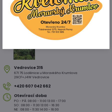
Zahradnictví Vedrovice
Vedrovice 315
671 75 Loděnice u Moravkého Krumlova
29CF+J4W Vedrovice
+420 607 042 662
Otevírací doba
PO - PÁ: 08:00 - 11:00 13:00 - 17:00
SO : 08:00 - 11:30 13:00 - 16:30
NE : 08:00 - 11:30 14:00 - 16:00