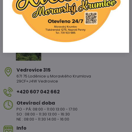
Zahradnictví Vedrovice
Vedrovice 315
671 75 Loděnice u Moravkého Krumlova
29CF+J4W Vedrovice
+420 607 042 662
Otevírací doba
PO - PÁ: 08:00 - 11:00 13:00 - 17:00
SO : 08:00 - 11:30 13:00 - 16:30
NE : 08:00 - 11:30 14:00 - 16:00
Info