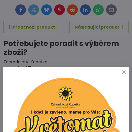
Facebook
Twitter
Bluesky
Pinterest
Reddit
LinkedIn
WhatsApp
E-
mail
Předchozí produkt
Následující produkt
Potřebujete poradit s výběrem
zboží?
Zahradnictví Kopetka
Vedrovice 315
671 75 Loděnice u Moravského Krumlova
Telefon
+420 731 103 985
Prodejna
+420 607 042 662
Email
info@zahradnictvikopetka.cz