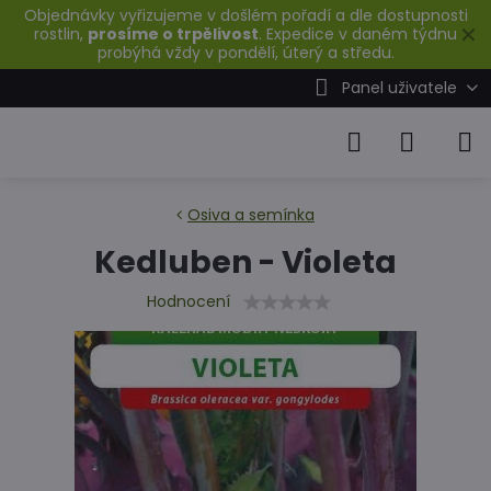
Objednávky vyřizujeme v došlém pořadí a dle dostupnosti
✕
rostlin,
prosíme o trpělivost
. Expedice v daném týdnu
probýhá vždy v pondělí, úterý a středu.
Panel uživatele
Osiva a semínka
Kedluben - Violeta
Hodnocení