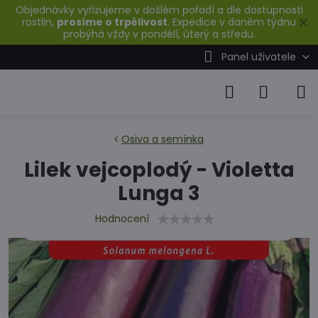
Objednávky vyřizujeme v došlém pořadí a dle dostupnosti
✕
rostlin,
prosíme o trpělivost
. Expedice v daném týdnu
probýhá vždy v pondělí, úterý a středu.
Panel uživatele
Osiva a semínka
Lilek vejcoplodý - Violetta
Lunga 3
Hodnocení