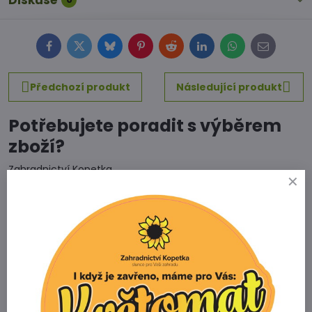
Diskuse
Facebook
Twitter
Bluesky
Pinterest
Reddit
LinkedIn
WhatsApp
E-
mail
Předchozí produkt
Následující produkt
Potřebujete poradit s výběrem
zboží?
Zahradnictví Kopetka
Vedrovice 315
671 75 Loděnice u Moravského Krumlova
Telefon
+420 731 103 985
Prodejna
+420 607 042 662
Email
info@zahradnictvikopetka.cz