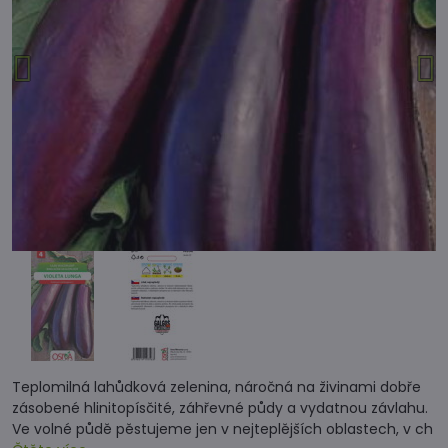
Teplomilná lahůdková zelenina, náročná na živinami dobře
zásobené hlinitopísčité, záhřevné půdy a vydatnou závlahu.
Ve volné půdě pěstujeme jen v nejteplějších oblastech, v ch