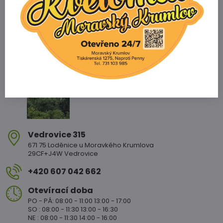
Zahradnictví Vedrovice
Vedrovice 315
671 75 Loděnice u Moravkého Krumlova
29CF+J4W Vedrovice
+420 607 042 662
Otevírací doba
PO - PÁ: 08:00 - 11:00 13:00 - 17:00
SO : 08:00 - 11:30 13:00 - 16:30
NE : 08:00 - 11:30 14:00 - 16:00