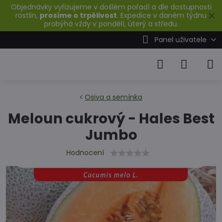
Objednávky vyřizujeme v došlém pořadí a dle dostupnosti
✕
rostlin,
prosíme o trpělivost
. Expedice v daném týdnu
probýhá vždy v pondělí, úterý a středu.
Panel uživatele
Osiva a semínka
Meloun cukrový - Hales Best
Jumbo
Hodnocení