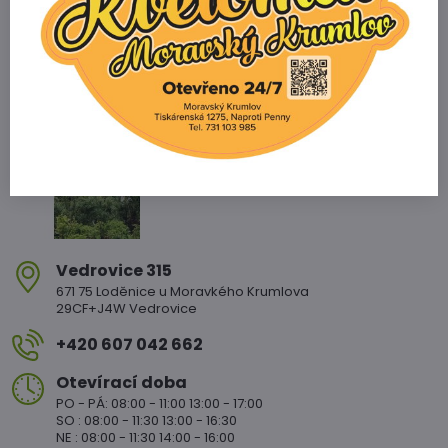
Zahradnictví Vedrovice
Vedrovice 315
671 75 Loděnice u Moravkého Krumlova
29CF+J4W Vedrovice
+420 607 042 662
Otevírací doba
PO - PÁ: 08:00 - 11:00 13:00 - 17:00
SO : 08:00 - 11:30 13:00 - 16:30
NE : 08:00 - 11:30 14:00 - 16:00