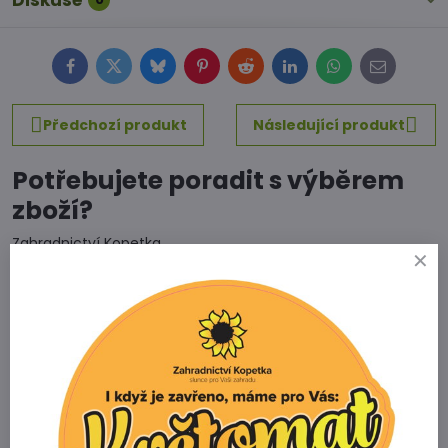
Diskuse
Facebook
Twitter
Bluesky
Pinterest
Reddit
LinkedIn
WhatsApp
E-
mail
Předchozí produkt
Následující produkt
Potřebujete poradit s výběrem
zboží?
Zahradnictví Kopetka
Vedrovice 315
671 75 Loděnice u Moravského Krumlova
Telefon
+420 731 103 985
Prodejna
+420 607 042 662
Email
info@zahradnictvikopetka.cz