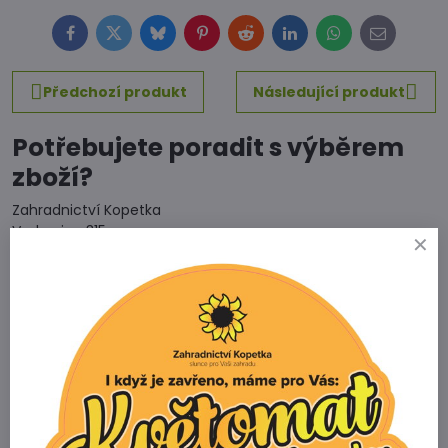
Facebook
Twitter
Bluesky
Pinterest
Reddit
LinkedIn
WhatsApp
E-
mail
Předchozí produkt
Následující produkt
Potřebujete poradit s výběrem
zboží?
Zahradnictví Kopetka
Vedrovice 315
671 75 Loděnice u Moravského Krumlova
Telefon
+420 731 103 985
Prodejna
+420 607 042 662
Email
info@zahradnictvikopetka.cz