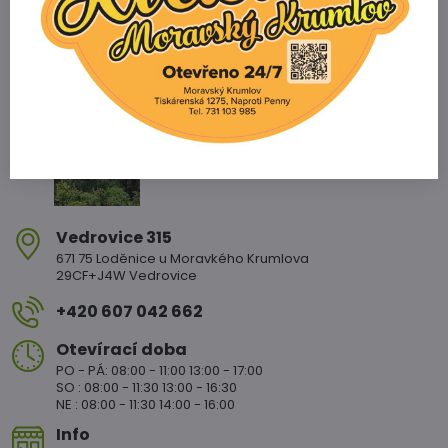
Zahradnictví Vedrovice
Vedrovice 315
671 75 Loděnice u Moravkého Krumlova
29CF+J4W Vedrovice
+420 607 042 662
Otevírací doba
PO - PÁ: 08:00 - 11:00 13:00 - 17:00
SO : 08:00 - 11:30 13:00 - 16:30
NE : 08:00 - 11:30 14:00 - 16:00
Info