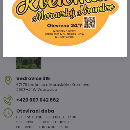
Zahradnictví Vedrovice
Vedrovice 315
671 75 Loděnice u Moravkého Krumlova
29CF+J4W Vedrovice
+420 607 042 662
Otevírací doba
PO - PÁ: 08:00 - 11:00 13:00 - 17:00
SO : 08:00 - 11:30 13:00 - 16:30
NE : 08:00 - 11:30 14:00 - 16:00