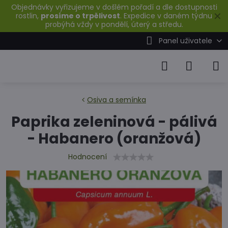
Objednávky vyřizujeme v došlém pořadí a dle dostupnosti
✕
rostlin,
prosíme o trpělivost
. Expedice v daném týdnu
probýhá vždy v pondělí, úterý a středu.
Panel uživatele
Osiva a semínka
Paprika zeleninová - pálivá
- Habanero (oranžová)
Hodnocení