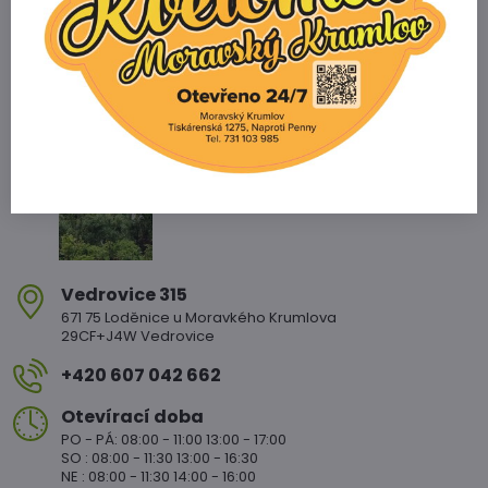
Zahradnictví Vedrovice
Vedrovice 315
671 75 Loděnice u Moravkého Krumlova
29CF+J4W Vedrovice
+420 607 042 662
Otevírací doba
PO - PÁ: 08:00 - 11:00 13:00 - 17:00
SO : 08:00 - 11:30 13:00 - 16:30
NE : 08:00 - 11:30 14:00 - 16:00