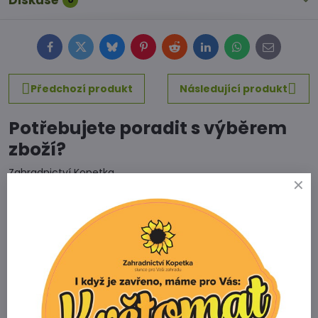
Diskuse
Facebook
Twitter
Bluesky
Pinterest
Reddit
LinkedIn
WhatsApp
E-
mail
Předchozí produkt
Následující produkt
Potřebujete poradit s výběrem
zboží?
Zahradnictví Kopetka
Vedrovice 315
671 75 Loděnice u Moravského Krumlova
Telefon
+420 731 103 985
Prodejna
+420 607 042 662
Email
info@zahradnictvikopetka.cz