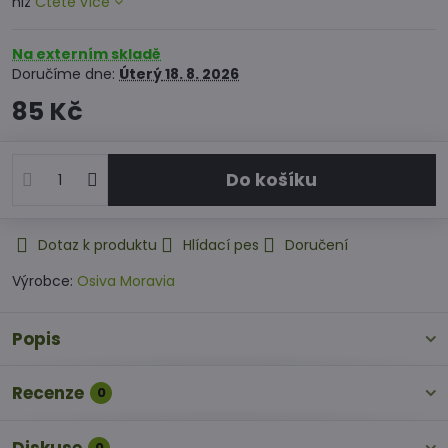
niž
Čtěte více
Na externím skladě
Doručíme dne:
Úterý
18. 8. 2026
85 Kč
Do košíku
Dotaz k produktu
Hlídací pes
Doručení
Výrobce:
Osiva Moravia
Popis
Recenze
0
0