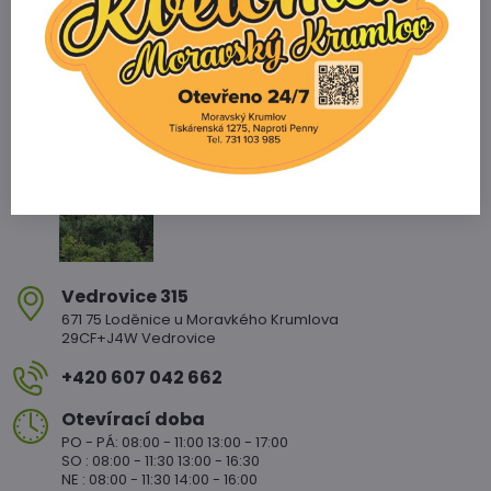
Zahradnictví Vedrovice
Vedrovice 315
671 75 Loděnice u Moravkého Krumlova
29CF+J4W Vedrovice
+420 607 042 662
Otevírací doba
PO - PÁ: 08:00 - 11:00 13:00 - 17:00
SO : 08:00 - 11:30 13:00 - 16:30
NE : 08:00 - 11:30 14:00 - 16:00