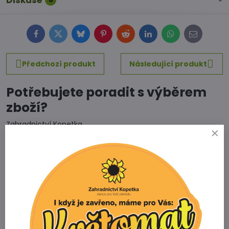
Diskuse
Facebook
Twitter
Bluesky
Pinterest
Reddit
LinkedIn
WhatsApp
E-
mail
Předchozí produkt
Následující produkt
Potřebujete poradit s výběrem
zboží?
Zahradnictví Kopetka
Vedrovice 315
671 75 Loděnice u Moravského Krumlova
Telefon
+420 731 103 985
Prodejna
+420 607 042 662
Email
info@zahradnictvikopetka.cz