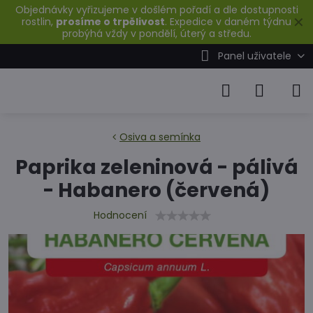
Objednávky vyřizujeme v došlém pořadí a dle dostupnosti
✕
rostlin,
prosíme o trpělivost
. Expedice v daném týdnu
probýhá vždy v pondělí, úterý a středu.
Panel uživatele
Osiva a semínka
Paprika zeleninová - pálivá
- Habanero (červená)
Hodnocení