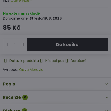
niž?
Čtěte více
Na externím skladě
Doručíme dne:
Středa
19. 8. 2026
85 Kč
Do košíku
Dotaz k produktu
Hlídací pes
Doručení
Výrobce:
Osiva Moravia
Popis
Recenze
0
0