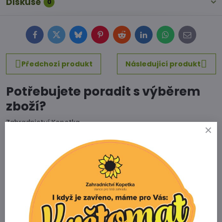
Diskuse
0
Facebook
Twitter
Bluesky
Pinterest
Reddit
LinkedIn
WhatsApp
E-
mail
Předchozí produkt
Následující produkt
Potřebujete poradit s výběrem
zboží?
Zahradnictví Kopetka
Vedrovice 315
671 75 Loděnice u Moravského Krumlova
Telefon
+420 731 103 985
Prodejna
+420 607 042 662
Email