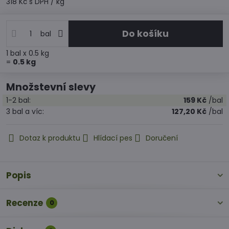
318 Kč
s DPH
/ kg
Do košíku
bal
1
bal
x 0.5 kg
=
0.5
kg
Množstevní slevy
1-2
bal:
159 Kč
/bal
3
bal
a víc
:
127,20 Kč
/bal
Dotaz k produktu
Hlídací pes
Doručení
Popis
Recenze
0