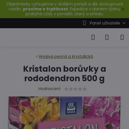
Objednávky vyřizujeme v došlém pořadí a dle dostupnosti
✕
rostlin,
prosíme o trpělivost
. Expedice v daném týdnu
probýhá vždy v pondělí, úterý a středu.
Panel uživatele
Hnojiva pevná a krystalická
Kristalon borůvky a
rododendron 500 g
Hodnocení