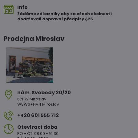
Info
Žádáme zákazníky aby za všech okolností
dodržovali dopravní předpisy §25
Prodejna Miroslav
nám​. Svobody 20/20
671 72 Miroslav
W8W6+HV4 Miroslav
+420 601 555 712
Otevírací doba
PO - ČT: 08:00 - 16:30