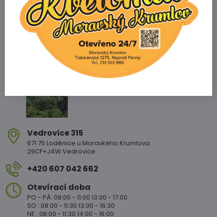
info@zahradnictvikopetka.cz
Zahradnictví Vedrovice
Vedrovice 315
671 75 Loděnice u Moravkého Krumlova
29CF+J4W Vedrovice
+420 607 042 662
Otevírací doba
PO - PÁ: 08:00 - 11:00 13:00 - 17:00
SO : 08:00 - 11:30 13:00 - 16:30
NE : 08:00 - 11:30 14:00 - 16:00