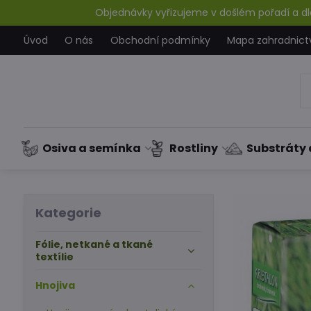
Objednávky vyřizujeme v došlém pořadí a dle
Úvod
O nás
Obchodní podmínky
Mapa zahradnict
Osiva a semínka
Rostliny
Substráty 
Kategorie
Fólie, netkané a tkané
textílie
Hnojiva