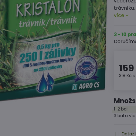
vodorozpu
trávníku,
více
3 - 10 p
Doručím
159
318 Kč
s
Množst
1-2
bal:
3
bal
a víc
Dotaz 