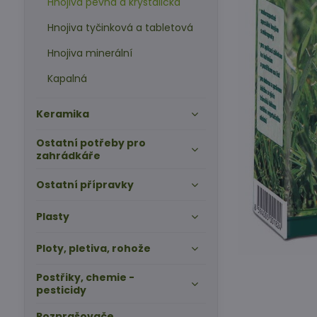
Hnojiva pevná a krystalická
Hnojiva tyčinková a tabletová
Hnojiva minerální
Kapalná
Keramika
Ostatní potřeby pro
zahrádkáře
Ostatní přípravky
Plasty
Ploty, pletiva, rohože
Postřiky, chemie -
pesticidy
Rozprašovače,