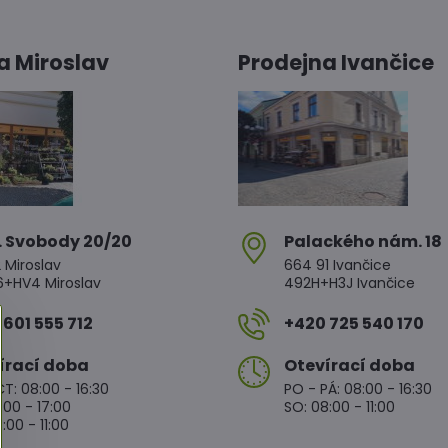
a Miroslav
Prodejna Ivančice
. Svobody 20/20
Palackého nám​. 18
 Miroslav
664 91 Ivančice
HV4 Miroslav
492H+H3J Ivančice
601 555 712
+420 725 540 170
írací doba
Otevírací doba
T: 08:00 - 16:30
PO - PÁ: 08:00 - 16:30
:00 - 17:00
SO: 08:00 - 11:00
:00 - 11:00