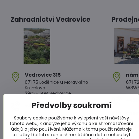
Zahradnictví Vedrovice
Prodejn
Vedrovice 315
nám​
671 75 Loděnice u Moravkého
671 72
Krumlova
W8W6+
29CF+J4W Vedrovice
+420 
Předvolby soukromí
+420 607 042 662
Otev
Soubory cookie používáme k vylepšení vaší návštěvy
Otevírací doba
PO - Č
tohoto webu, k analýze jeho výkonu a ke shromažďování
PO - PÁ: 08:00 - 11:00 13:00 - 17:00
PÁ: 08
údajů o jeho používání. Můžeme k tomu použít nástroje
SO : 08:00 - 11:30 13:00 - 16:30
SO: 08
a služby třetích stran a shromážděná data mohou být
NE : 08:00 - 11:30 14:00 - 16:00