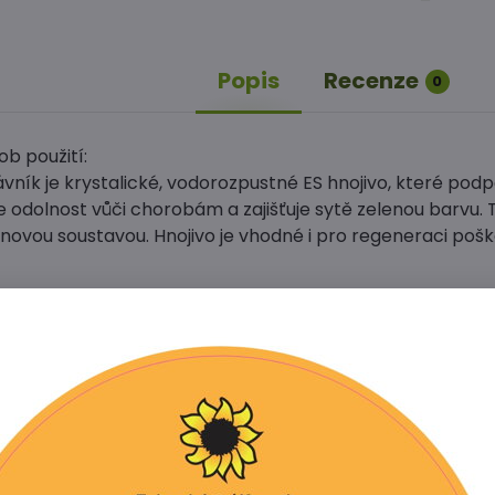
Popis
Recenze
0
b použití:
ník je krystalické, vodorozpustné ES hnojivo, které podpor
 odolnost vůči chorobám a zajišťuje sytě zelenou barvu. T
ovou soustavou. Hnojivo je vhodné i pro regeneraci poško
 10 g) hnojiva do 10 l vody
vystačí na 250 l zálivky, tedy cca 100 m2 trávníku.
: