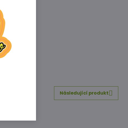
 Fe, Cu, Mn, Zn
inkedIn
WhatsApp
E-
mail
Následující produkt