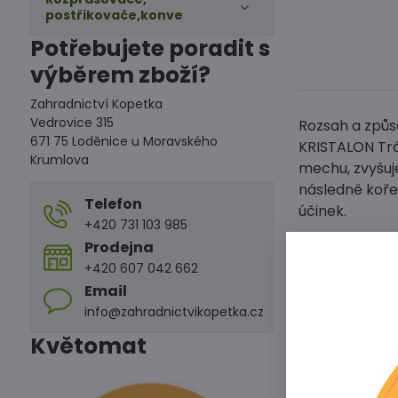
postřikovače,konve
Potřebujete poradit s
výběrem zboží?
Zahradnictví Kopetka
Vedrovice 315
Rozsah a způso
671 75 Loděnice u Moravského
KRISTALON Tráv
Krumlova
mechu, zvyšuje
následně kořen
Telefon
účinek.
+420 731 103 985
Prodejna
Dávkování:
+420 607 042 662
2 odměrky (2 x
Email
info@zahradnictvikopetka.cz
Vydatnost:
Balení 0,5 kg 
Květomat
Doba aplikace