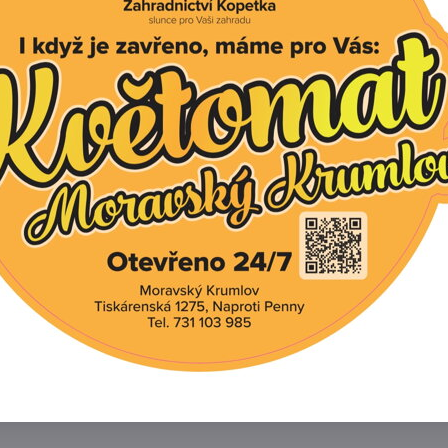
livkou 1 x za 2 týdny k večeru nebo ráno.
%:
rma hnojiva
- draslík 20 - 8 - 8 + 2 hořčík + 25 síra + mikroprvky B, Mo,
mace:
 dodáváme v papírové krabičce.
neomezená exspirace produktu v originálním obalu.
Facebook
Twitter
Bluesky
Pinterest
Reddit
L
í produkt