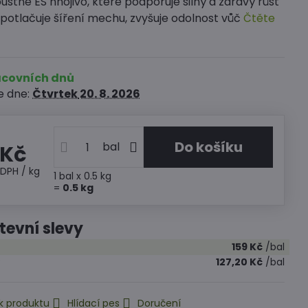
stné ES hnojivo, které podporuje silný a zdravý růst
 potlačuje šíření mechu, zvyšuje odolnost vůč
Čtěte
racovních dnů
e dne:
Čtvrtek
20. 8. 2026
Do košíku
bal
 Kč
 DPH
/ kg
1
bal
x 0.5 kg
=
0.5
kg
evní slevy
159 Kč
/bal
:
127,20 Kč
/bal
k produktu
Hlídací pes
Doručení