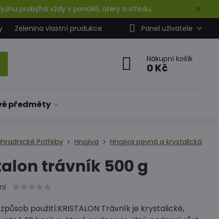
✕
ýdnu probýhá vždy v pondělí, úterý a středu.
y
Zelenina vlastní prudukce
Panel uživatele
Nákupní košík
0 Kč
vé předměty
ahradnické Potřeby
Hnojiva
Hnojiva pevná a krystalická
talon trávník 500 g
ní
způsob použití:KRISTALON Trávník je krystalické,