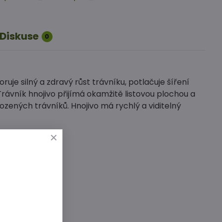
Diskuse
0
uje silný a zdravý růst trávníku, potlačuje šíření
rávník hnojivo přijímá okamžitě listovou plochou a
zených trávníků. Hnojivo má rychlý a viditelný