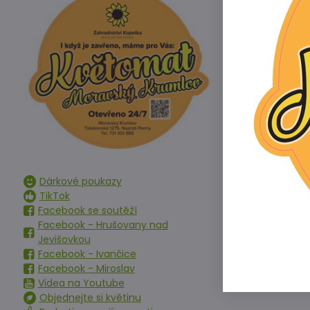
Aplikuje se zá
Obsah živin v 
Krystalická fo
dusík - fosfor 
Ostatní infor
Tento produkt
ES hnojivo = 
Dárkové poukazy
TikTok
Facebook se soutěží
Předchoz
Facebook - Hrušovany nad
Jevišovkou
Facebook - Ivančice
Facebook - Miroslav
Videa na Youtube
Objednejte si květinu