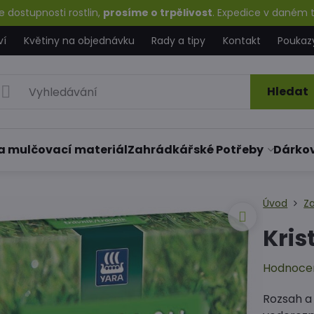
 dostupnosti rostlin,
prosíme o trpělivost
. Expedice v daném t
ví
Květiny na objednávku
Rady a tipy
Kontakt
Poukaz
Hledat
a mulčovací materiál
Zahrádkářské Potřeby
Dárko
Úvod
Z
Kris
Hodnoce
Rozsah a 