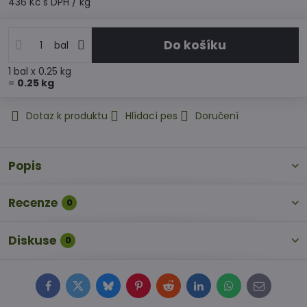
436 Kč
s DPH
/ kg
Do košíku
bal
1
bal
x 0.25 kg
=
0.25
kg
Dotaz k produktu
Hlídací pes
Doručení
Popis
Recenze
0
Diskuse
0
Facebook
Twitter
Bluesky
Pinterest
Reddit
LinkedIn
WhatsApp
E-
mail