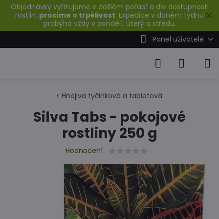
Objednávky vyřizujeme v došlém pořadí a dle dostupnosti
✕
rostlin,
prosíme o trpělivost
. Expedice v daném týdnu
probýhá vždy v pondělí, úterý a středu.
Panel uživatele
Hnojiva tyčinková a tabletová
Silva Tabs - pokojové
rostliny 250 g
Hodnocení