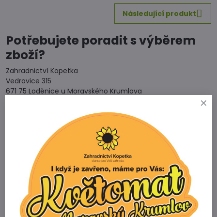
Následující produkt
Potřebujete poradit s výběrem
zboží?
Zahradnictví Kopetka
Vedrovice 315
671 75 Loděnice u Moravského Krumlova
Telefon
+420 731 103 985
Prodejna
+420 607 042 662
Email
info@zahradnictvikopetka.cz
Zahradnictví Vedrovice