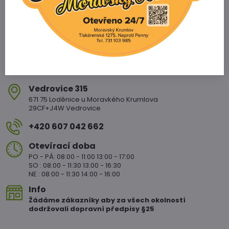
Vedrovice 315
671 75 Loděnice u Moravkého Krumlova
29CF+J4W Vedrovice
+420 607 042 662
Otevírací doba
PO - PÁ: 08:00 - 11:00 13:00 - 17:00
SO : 08:00 - 11:30 13:00 - 16:30
NE : 08:00 - 11:30 14:00 - 16:00
Info
Žádáme zákazníky aby za všech okolností
dodržovali dopravní předpisy §25