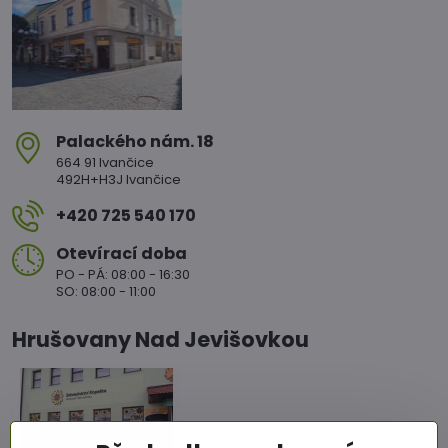
Palackého nám​. 18
664 91 Ivančice
492H+H3J Ivančice
+420 725 540 170
Otevírací doba
PO - PÁ: 08:00 - 16:30
SO: 08:00 - 11:00
Hrušovany Nad Jevišovkou