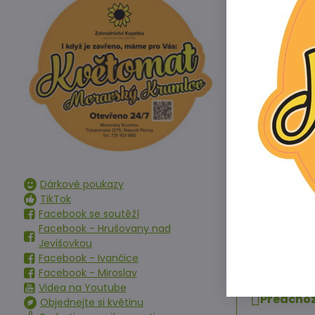
Vydatnost:
Balení 250 g v
Doba aplikace
Hnojíme při v
Velmi účinné j
Obsah živin v 
Hnojivo ve for
dusík - fosfor 
Dárkové poukazy
Ostatní infor
TikTok
Tento produkt
Facebook se soutěží
Facebook - Hrušovany nad
Jevišovkou
Facebook - Ivančice
Facebook - Miroslav
Videa na Youtube
Předchoz
Objednejte si květinu