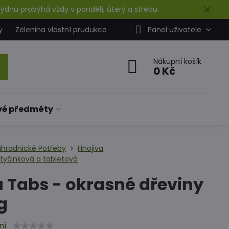
✕
ýdnu probýhá vždy v pondělí, úterý a středu.
y
Zelenina vlastní prudukce
Panel uživatele
Nákupní košík
0 Kč
vé předměty
ahradnické Potřeby
Hnojiva
 tyčinková a tabletová
a Tabs - okrasné dřeviny
g
ní