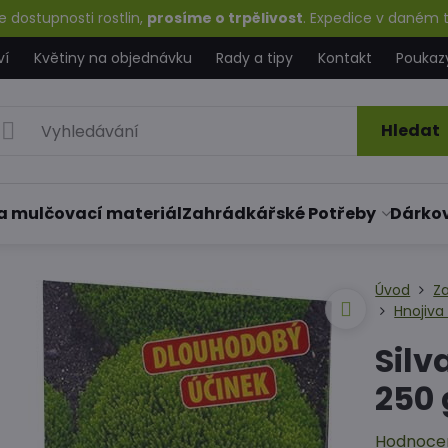
 dostupnosti rostlin,
prosíme o trpělivost
. Expedice v daném t
ví
Květiny na objednávku
Rady a tipy
Kontakt
Poukaz
Hledat
a mulčovací materiál
Zahrádkářské Potřeby
Dárko
Úvod
Z
Hnojiva
Silv
250 
Hodnoce