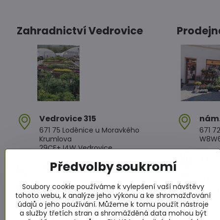
Zahradnictví Vedrovice
Prodejn
Vedrovice 315
nám​
671 75 Loděnice u Moravkého
671 72
Krumlova
W8W6+
29CF+J4W Vedrovice
+420 
Předvolby soukromí
+420 607 042 662
Otev
Soubory cookie používáme k vylepšení vaší návštěvy
Otevírací doba
PO - Č
tohoto webu, k analýze jeho výkonu a ke shromažďování
PO - PÁ: 08:00 - 11:00 13:00 - 17:00
PÁ: 08
údajů o jeho používání. Můžeme k tomu použít nástroje
SO : 08:00 - 11:30 13:00 - 16:30
SO: 08
a služby třetích stran a shromážděná data mohou být
NE : 08:00 - 11:30 14:00 - 16:00