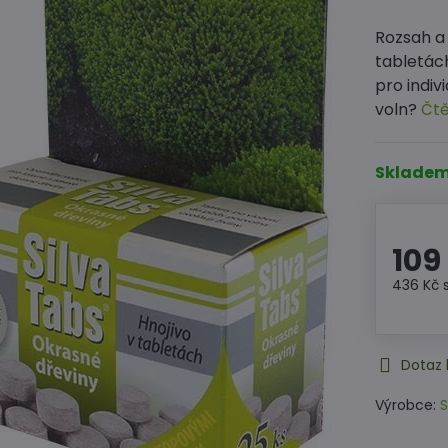
Rozsah a
tabletác
pro indiv
voln?
Čtě
Sklade
109
436 Kč
Dotaz 
Výrobce:
S