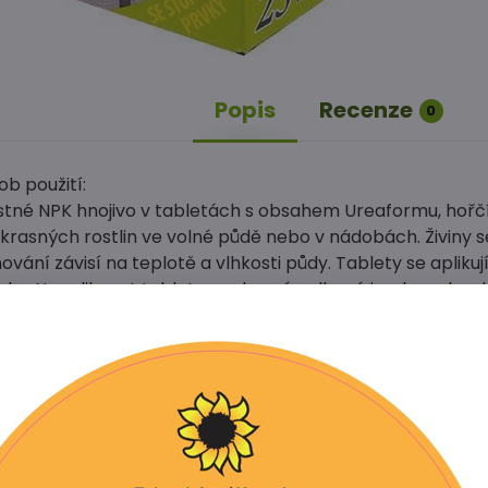
Popis
Recenze
0
b použití:
tné NPK hnojivo v tabletách s obsahem Ureaformu, hořčík
krasných rostlin ve volné půdě nebo v nádobách. Živiny se
ování závisí na teplotě a vlhkosti půdy. Tablety se aplik
ky. Neaplikovat tablety na dno výsadbové jamky nebo do 
a) na 1 l zeminy - v nádobách
a 25cm průměru koruny jsou 4 tablety. - volná půda (na
blety kladou do vzdálenosti 15 cm od kmene.