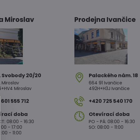
a Miroslav
Prodejna Ivančice
. Svobody 20/20
Palackého nám​. 18
 Miroslav
664 91 Ivančice
HV4 Miroslav
492H+H3J Ivančice
601 555 712
+420 725 540 170
írací doba
Otevírací doba
T: 08:00 - 16:30
PO - PÁ: 08:00 - 16:30
:00 - 17:00
SO: 08:00 - 11:00
:00 - 11:00