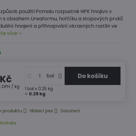
 způsob použití:Pomalu rozpustné NPK hnojivo v
h s obsahem Ureaformu, hořčíku a stopových prvků
iduální hnojení a přihnojování okrasných rostlin ve
te více
m
Do košíku
bal
 Kč
s DPH
/ kg
1
bal
x 0.25 kg
=
0.25
kg
k produktu
Hlídací pes
Doručení
ilvatabs