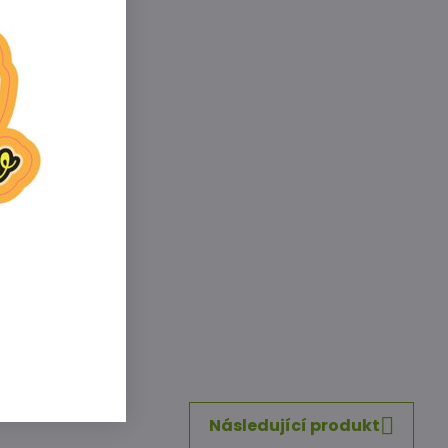
Mo, Zn
inkedIn
WhatsApp
E-
mail
Následující produkt