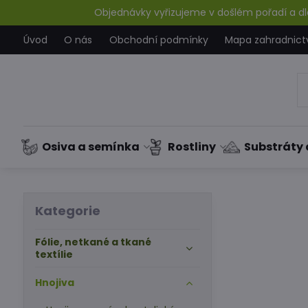
Objednávky vyřizujeme v došlém pořadí a dle
Úvod
O nás
Obchodní podmínky
Mapa zahradnict
Osiva a semínka
Rostliny
Substráty 
Kategorie
Fólie, netkané a tkané
textílie
Hnojiva