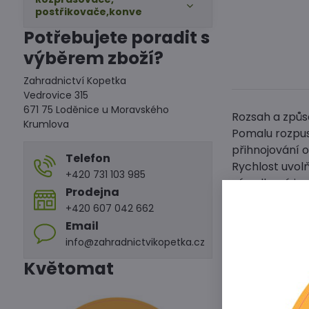
postřikovače,konve
Potřebujete poradit s
výběrem zboží?
Zahradnictví Kopetka
Vedrovice 315
671 75 Loděnice u Moravského
Rozsah a způso
Krumlova
Pomalu rozpus
přihnojování o
Telefon
Rychlost uvolň
+420 731 103 985
výsadbové jam
Prodejna
+420 607 042 662
Dávkování:
Email
10 g (1 tablet
info@zahradnictvikopetka.cz
Na každých cc
Květomat
tablet, atd.).
Nejblíže se ta