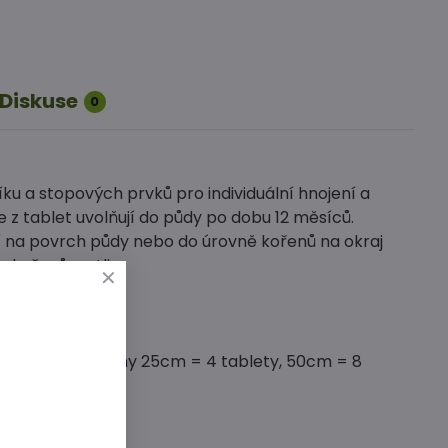
Diskuse
0
u a stopových prvků pro individuální hnojení a
 z tablet uvolňují do půdy po dobu 12 měsíců.
ují na povrch půdy nebo do úrovně kořenů na okraj
kořenů rostlin.
př. průměr koruny 25cm = 4 tablety, 50cm = 8