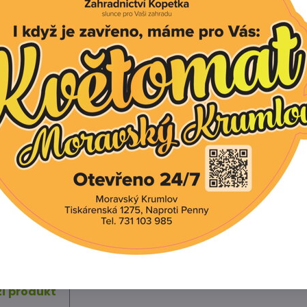
ystačí 25 L zeminy.
:
ýsadbě a nebo během vegetace (Březen - Červenec).
e přihnojení rostlin v roce následujícím po výsadbě.
%:
mě tablet o hmotnosti 10 g.
- draslík 24 - 5 - 10 + 2 hořčík + mikroprvky B, Cu, Fe, Mn, 
mace:
 dodáváme v papírové krabičce.
Facebook
Twitter
Bluesky
Pinterest
Reddit
L
í produkt