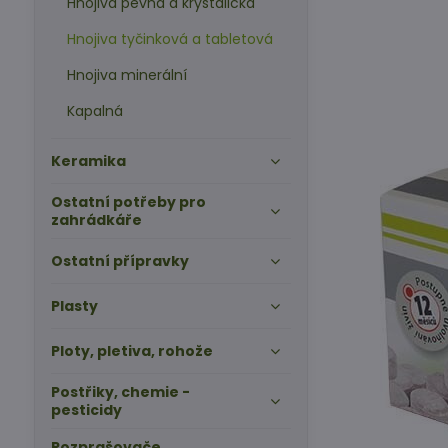
Hnojiva pevná a krystalická
Hnojiva tyčinková a tabletová
Hnojiva minerální
Kapalná
Keramika
Ostatní potřeby pro
zahrádkáře
Ostatní přípravky
Plasty
Ploty, pletiva, rohože
Postřiky, chemie -
pesticidy
Rozprašovače,