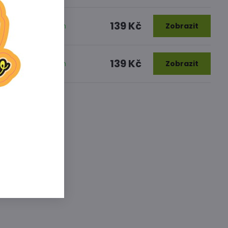
139 Kč
zakořenění rostlin
Zobrazit
139 Kč
zakořenění rostlin
Zobrazit