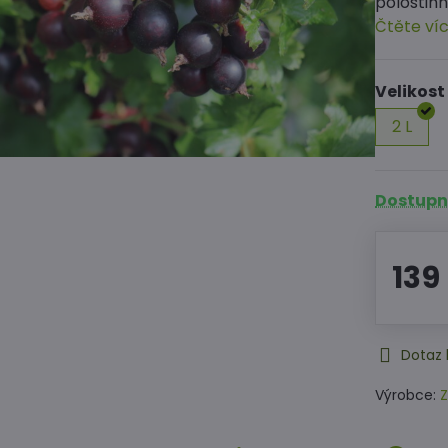
polostinn
Čtěte ví
Velikost
2 L
Dostupné
139
Dotaz 
Výrobce:
Z