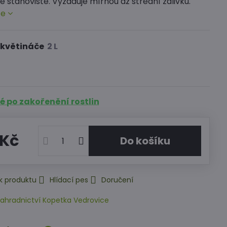
é stanoviště. Vyžaduje mírnou až střední zálivku.
ce
 květináče
 po zakořenění rostlin
 Kč
Do košíku
k produktu
Hlídací pes
Doručení
ahradnictví Kopetka Vedrovice