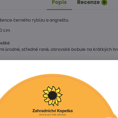
Popis
Recenze
0
ížence černého rybízu a angreštu.
20 cm
eliké
elmi úrodné, středně rané, obrovské bobule na krátkých h
Facebook
Twitter
Bluesky
Pinterest
Reddit
L
í produkt
tivní produkty