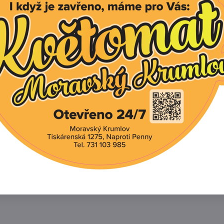
ybíz červený `Jonkheer van Tets®`
Dostupné po 
ybíz bílý `Weisse Versailles`
Dostupné po 