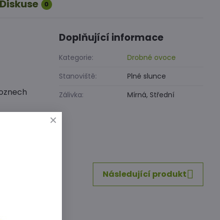
Diskuse
0
Doplňující informace
Kategorie:
Drobné ovoce
Stanoviště:
Plné slunce
roznech
Zálivka:
Mírná, Střední
inkedIn
WhatsApp
E-
mail
Následující produkt