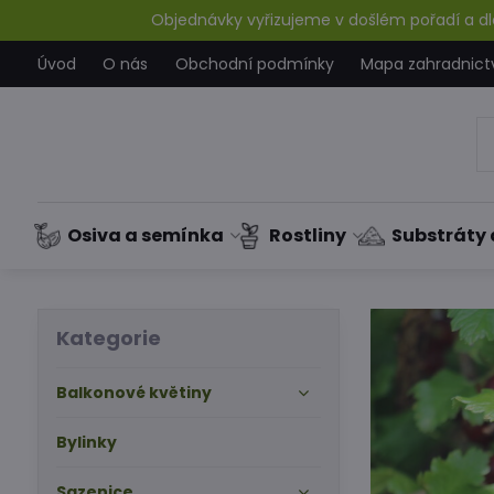
Objednávky vyřizujeme v došlém pořadí a dle
Úvod
O nás
Obchodní podmínky
Mapa zahradnict
Osiva a semínka
Rostliny
Substráty 
Kategorie
Balkonové květiny
Bylinky
Sazenice