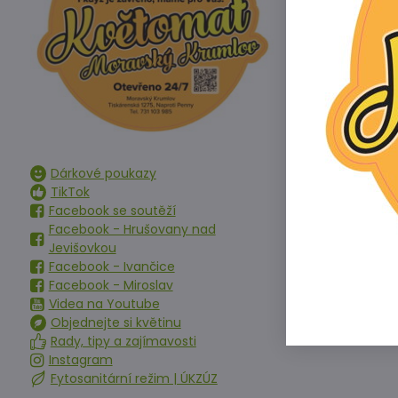
R
R
Dárkové poukazy
TikTok
Facebook se soutěží
Facebook - Hrušovany nad
Jevišovkou
Facebook - Ivančice
Facebook - Miroslav
Videa na Youtube
Objednejte si květinu
Rady, tipy a zajímavosti
Instagram
Fytosanitární režim | ÚKZÚZ