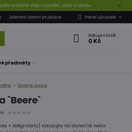
✕
ýdnu probýhá vždy v pondělí, úterý a středu.
y
Zelenina vlastní prudukce
Panel uživatele
Nákupní košík
0 Kč
vé předměty
stliny
Drobné ovoce
a `Beere`
ní
bes × nidigrolaria) vysazujte na slunečné nebo