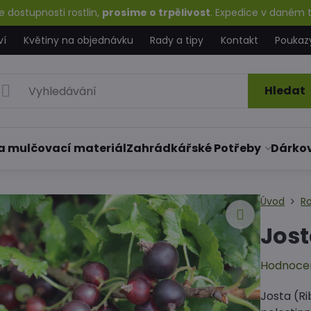
 dostupnosti rostlin,
prosíme o trpělivost
. Expedice v daném t
ví
Květiny na objednávku
Rady a tipy
Kontakt
Poukaz
Hledat
a mulčovací materiál
Zahrádkářské Potřeby
Dárko
Úvod
Ro
Jost
Hodnoce
Josta (Ri