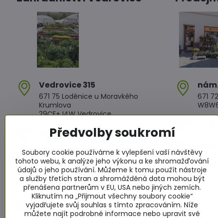
Vedrovice 315
nám​
671 75 Loděnice u Moravkého
671 72
Krumlova
W8W6+
29CF+J4W Vedrovice
+420 
Předvolby soukromí
+420 607 042 662
Otev
Soubory cookie používáme k vylepšení vaší návštěvy
Otevírací doba
PO - Č
tohoto webu, k analýze jeho výkonu a ke shromažďování
PO - PÁ: 08:00 - 11:00 13:00 - 17:00
PÁ: 08
údajů o jeho používání. Můžeme k tomu použít nástroje
SO : 08:00 - 11:30 13:00 - 16:30
SO: 08
a služby třetích stran a shromážděná data mohou být
NE : 08:00 - 11:30 14:00 - 16:00
přenášena partnerům v EU, USA nebo jiných zemích.
Kliknutím na „Přijmout všechny soubory cookie“
Info
vyjadřujete svůj souhlas s tímto zpracováním. Níže
Žádáme zákazníky aby za všech
můžete najít podrobné informace nebo upravit své