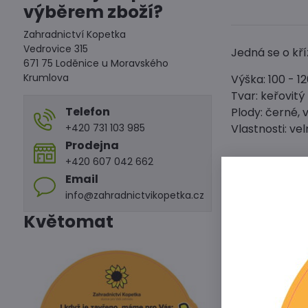
výběrem zboží?
Zahradnictví Kopetka
Vedrovice 315
Jedná se o kř
671 75 Loděnice u Moravského
Krumlova
Výška: 100 - 1
Tvar: keřovitý
Telefon
Plody: černé, v
+420 731 103 985
Vlastnosti: v
Prodejna
+420 607 042 662
Email
info@zahradnictvikopetka.cz
Květomat
Předchoz
Alterna