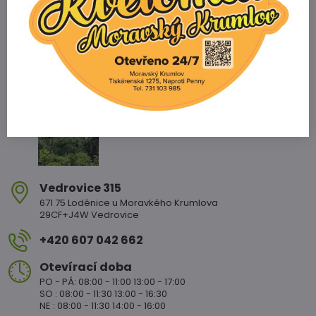
Zahradnictví Vedrovice
Vedrovice 315
671 75 Loděnice u Moravkého Krumlova
29CF+J4W Vedrovice
+420 607 042 662
Otevírací doba
PO - PÁ: 08:00 - 11:00 13:00 - 17:00
SO : 08:00 - 11:30 13:00 - 16:30
NE : 08:00 - 11:30 14:00 - 16:00