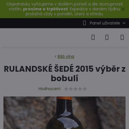
Objednávky vyřizujeme v došlém pořadí a dle dostupnosti
✕
rostlin,
prosíme o trpělivost
. Expedice v daném týdnu
probýhá vždy v pondělí, úterý a středu.
Panel uživatele
Bílá vína
RULANDSKÉ ŠEDÉ 2015 výběr z
bobulí
Hodnocení