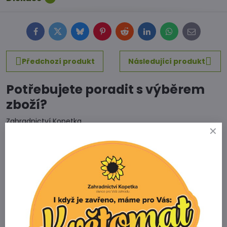
Facebook
Twitter
Bluesky
Pinterest
Reddit
LinkedIn
WhatsApp
E-
mail
Předchozí produkt
Následující produkt
Potřebujete poradit s výběrem
zboží?
Zahradnictví Kopetka
Vedrovice 315
671 75 Loděnice u Moravského Krumlova
Telefon
+420 731 103 985
Prodejna
+420 607 042 662
Email
info@zahradnictvikopetka.cz