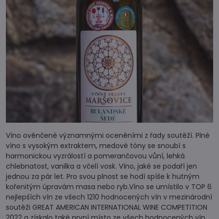
Víno ověnčené významnými oceněními z řady soutěží. Plné
víno s vysokým extraktem, medové tóny se snoubí s
harmonickou vyzrálostí a pomerančovou vůní, lehká
chlebnatost, vanilka a včelí vosk. Víno, jaké se podaří jen
jednou za pár let. Pro svou plnost se hodí spíše k hutným
kořenitým úpravám masa nebo ryb.Víno se umístilo v TOP 6
nejlepších vín ze všech 1210 hodnocených vín v mezinárodní
soutěži GREAT AMERICAN INTERNATIONAL WINE COMPETITION
2022 a získalo také první místo ze všech hodnocených vín