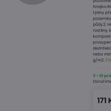
pozvolně
hnojivo.R
týdny př
pozemku 
půdy.2. H
rostliny,
komposto
prosypem
dezinfekc
nebo min
g/m2.
Čt
3 - 10 p
Doručím
171