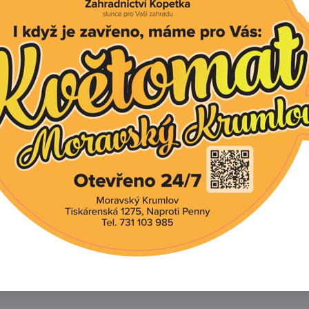
rání kompostů
itu – přirozenou úrodnost půdy
ivňuje růst a vývin rostlin i díky zvýšení dostupnosti vápní
ávkování:
viny a listová zelenina: 30 – 50 g/m2
šťálová) zelenina: 30 – 100 g/m2
r (plodová zelenina) 40 – 50 g/m2
e: 20 – 30 g/m2
paniny): 30 – 50 g/m2
 a jahody: 30 – 50 g/m2
ků: 40 – 50 g/m2
a dezinfekce půdy: 100 g/m2
vkování je pouze orientační, vždy je nutné dbát na aktuá
ikální vlastnosti:
 jako N – 18%, Vápník jako CaO – 50%. Hnojivo je barvy 
šné a půdní vlhkosti se samovolně rozkládá. Velikost gra