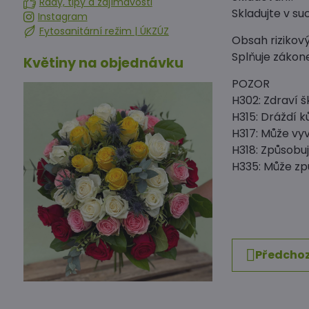
Rady, tipy a zajímavosti
Skladujte v su
Instagram
Fytosanitární režim | ÚKZÚZ
Obsah rizikov
Splňuje zákone
Květiny na objednávku
POZOR
H302: Zdraví šk
H315: Dráždí ků
H317: Může vyv
H318: Způsobu
H335: Může zp
Předchoz