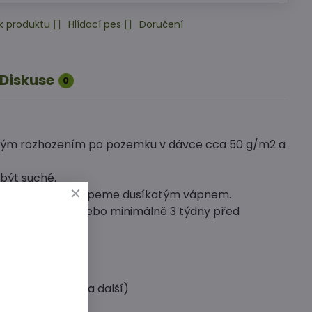
k produktu
Hlídací pes
Doručení
Diskuse
0
měrným rozhozením po pozemku v dávce cca 50 g/m2 a
 být suché.
 (cca 25 cm) prosypeme dusíkatým vápnem.
díme po sklizni, nebo minimálně 3 týdny před
nravy, drátovci a další)