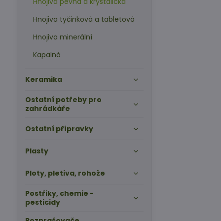
Hnojiva pevná a krystalická
Hnojiva tyčinková a tabletová
Hnojiva minerální
Kapalná
Keramika
Ostatní potřeby pro
zahrádkáře
Ostatní přípravky
Plasty
Ploty, pletiva, rohože
Postřiky, chemie -
pesticidy
Rozprašovače,