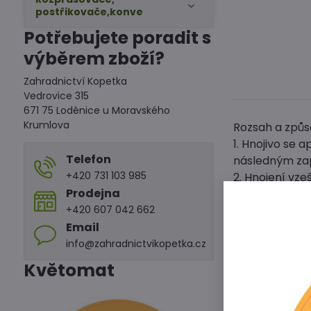
postřikovače,konve
Potřebujete poradit s
výběrem zboží?
Zahradnictví Kopetka
Vedrovice 315
671 75 Loděnice u Moravského
Krumlova
Rozsah a způso
1. Hnojivo se
Telefon
následným za
+420 731 103 985
2. Hnojení vze
Prodejna
3. Hnojivo ap
+420 607 042 662
4. Hnojivo po
Email
výsadbou v dá
info@zahradnictvikopetka.cz
Přednosti Dus
Květomat
- Likviduje sp
- Odpuzuje šků
- Omezuje výs