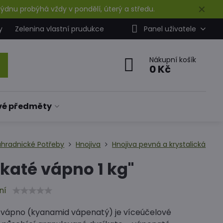
✕
ýdnu probýhá vždy v pondělí, úterý a středu.
y
Zelenina vlastní prudukce
Panel uživatele
Nákupní košík
0 Kč
vé předměty
ahradnické Potřeby
Hnojiva
Hnojiva pevná a krystalická
katé vápno 1 kg"
ní
 vápno (kyanamid vápenatý) je víceúčelové