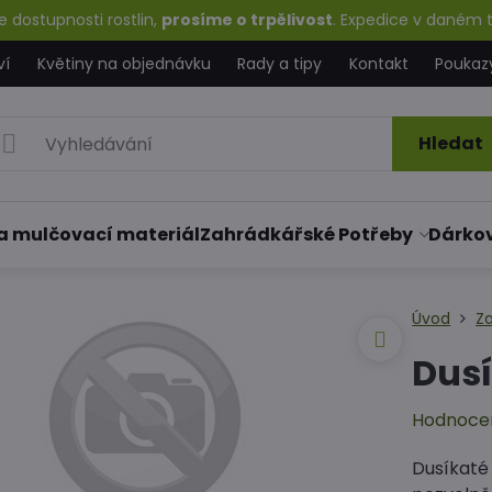
 dostupnosti rostlin,
prosíme o trpělivost
. Expedice v daném t
ví
Květiny na objednávku
Rady a tipy
Kontakt
Poukaz
Hledat
a mulčovací materiál
Zahrádkářské Potřeby
Dárko
Úvod
Z
Dusí
Hodnoce
Dusíkaté