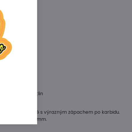
ku
lní potřebu rostlin
tmavě šedé až černé s výrazným zápachem po karbidu.
nulí je 0,3 – 0,9 mm.