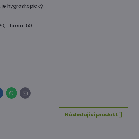
 je hygroskopický.
20, chrom 150.
inkedIn
WhatsApp
E-
mail
Následující produkt