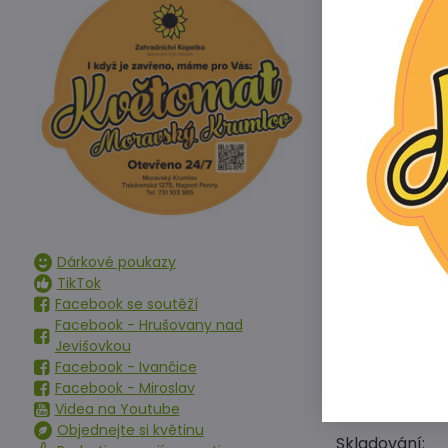
- Urychluje z
- Zvyšuje bon
- Pozitivně ovl
Doporučené d
Cibule, cibulo
Brukvovitá (ko
Rajčata, cele
Hrách a fazol
Brambory (oko
Ovocné stromy
Dárkové poukazy
Obnova trávní
TikTok
Kompostování 
Facebook se soutěží
Doporučené dá
Facebook - Hrušovany nad
Jevišovkou
Chemické a fyz
Facebook - Ivančice
Celkový dusík
Facebook - Miroslav
Působením vzdu
Videa na Youtube
Objednejte si květinu
Skladování: