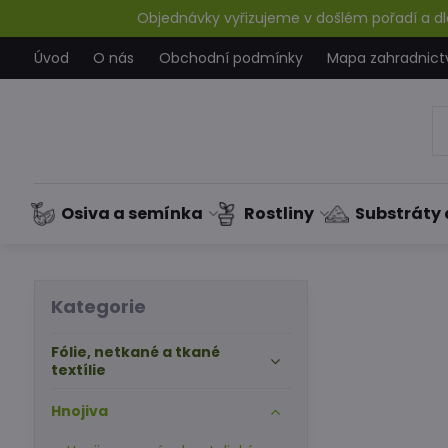
Objednávky vyřizujeme v došlém pořadí a dle
Úvod
O nás
Obchodní podmínky
Mapa zahradnict
Osiva a semínka
Rostliny
Substráty 
Kategorie
Fólie, netkané a tkané
textílie
Hnojiva