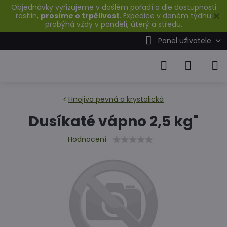
Objednávky vyřizujeme v došlém pořadí a dle dostupnosti
✕
rostlin,
prosíme o trpělivost
. Expedice v daném týdnu
probýhá vždy v pondělí, úterý a středu.
Panel uživatele
Hnojiva pevná a krystalická
Dusíkaté vápno 2,5 kg"
Hodnocení