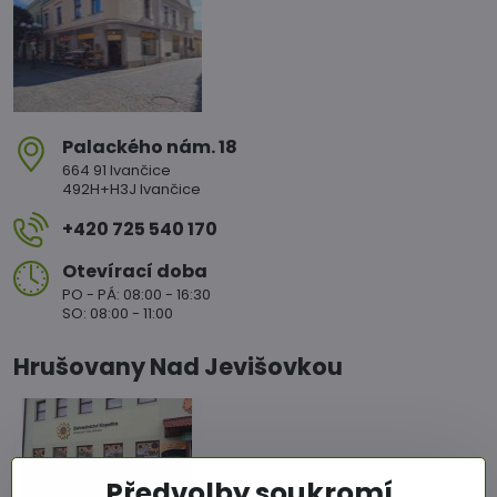
Palackého nám​. 18
664 91 Ivančice
492H+H3J Ivančice
+420 725 540 170
Otevírací doba
PO - PÁ: 08:00 - 16:30
SO: 08:00 - 11:00
Hrušovany Nad Jevišovkou
Předvolby soukromí