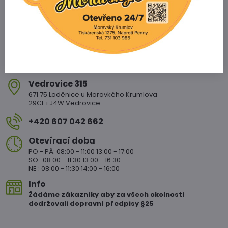
Vedrovice 315
671 75 Loděnice u Moravkého Krumlova
29CF+J4W Vedrovice
+420 607 042 662
Otevírací doba
PO - PÁ: 08:00 - 11:00 13:00 - 17:00
SO : 08:00 - 11:30 13:00 - 16:30
NE : 08:00 - 11:30 14:00 - 16:00
Info
Žádáme zákazníky aby za všech okolností
dodržovali dopravní předpisy §25