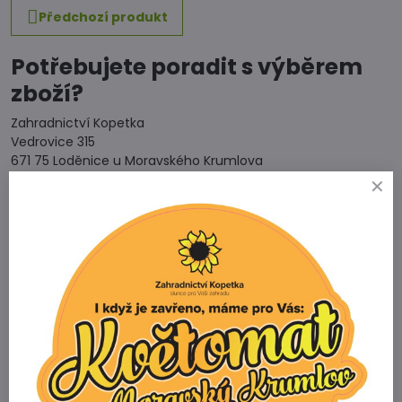
Předchozí produkt
Potřebujete poradit s výběrem
zboží?
Zahradnictví Kopetka
Vedrovice 315
671 75 Loděnice u Moravského Krumlova
Telefon
+420 731 103 985
Prodejna
+420 607 042 662
Email
info@zahradnictvikopetka.cz
Zahradnictví Vedrovice