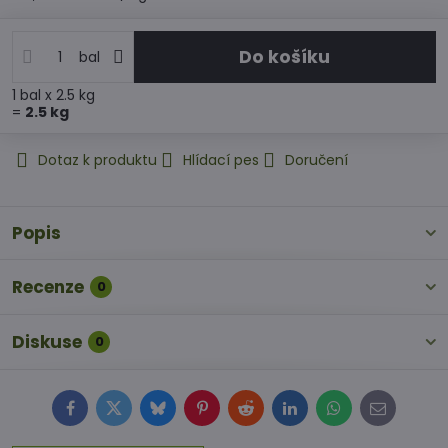
Do košíku
bal
1
bal
x 2.5 kg
=
2.5
kg
Dotaz k produktu
Hlídací pes
Doručení
Popis
Recenze
0
Diskuse
0
Facebook
Twitter
Bluesky
Pinterest
Reddit
LinkedIn
WhatsApp
E-
mail