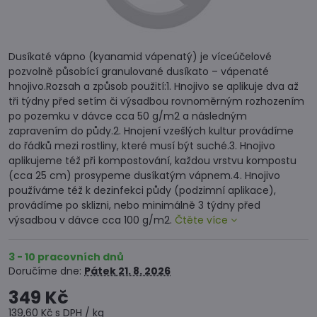
Dusíkaté vápno (kyanamid vápenatý) je víceúčelové
pozvolně působící granulované dusíkato – vápenaté
hnojivo.Rozsah a způsob použití:1. Hnojivo se aplikuje dva až
tři týdny před setím či výsadbou rovnoměrným rozhozením
po pozemku v dávce cca 50 g/m2 a následným
zapravením do půdy.2. Hnojení vzešlých kultur provádíme
do řádků mezi rostliny, které musí být suché.3. Hnojivo
aplikujeme též při kompostování, každou vrstvu kompostu
(cca 25 cm) prosypeme dusíkatým vápnem.4. Hnojivo
používáme též k dezinfekci půdy (podzimní aplikace),
provádíme po sklizni, nebo minimálně 3 týdny před
výsadbou v dávce cca 100 g/m2.
Čtěte více
3 - 10 pracovních dnů
Doručíme dne:
Pátek
21. 8. 2026
349 Kč
139,60 Kč
s DPH
/ kg