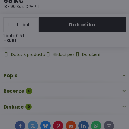
69 Kč
137,90 Kč
s DPH
/ l
Do košíku
bal
1
bal
x 0.5 l
=
0.5
l
Dotaz k produktu
Hlídací pes
Doručení
Popis
Recenze
0
Diskuse
0
Facebook
Twitter
Bluesky
Pinterest
Reddit
LinkedIn
WhatsApp
E-