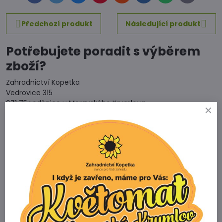
mail
Předchozí produkt
Následující produkt
Potřebujete poradit s výběrem
zboží?
Zahradnictví Kopetka
Vedrovice 315
671 75 Loděnice u Moravského Krumlova
Telefon
+420 731 103 985
Prodejna
+420 607 042 662
Email
info@zahradnictvikopetka.cz