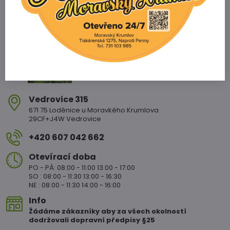
Zahradnictví Vedrovice
Vedrovice 315
671 75 Loděnice u Moravkého Krumlova
29CF+J4W Vedrovice
+420 607 042 662
Otevírací doba
PO - PÁ: 08:00 - 11:00 13:00 - 17:00
SO : 08:00 - 11:30 13:00 - 16:30
NE : 08:00 - 11:30 14:00 - 16:00
Info
Žádáme zákazníky aby za všech okolností
dodržovali dopravní předpisy §25