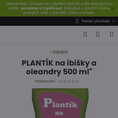
Objednávky vyřizujeme v došlém pořadí a dle dostupnosti
✕
rostlin,
prosíme o trpělivost
. Expedice v daném týdnu
probýhá vždy v pondělí, úterý a středu.
Panel uživatele
Kapalná
PLANTÍK na ibišky a
oleandry 500 ml"
Hodnocení