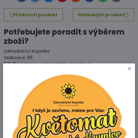
mail
Předchozí produkt
Následující produkt
Potřebujete poradit s výběrem
zboží?
Zahradnictví Kopetka
Vedrovice 315
671 75 Loděnice u Moravského Krumlova
Telefon
+420 731 103 985
Prodejna
+420 607 042 662
Email
info@zahradnictvikopetka.cz