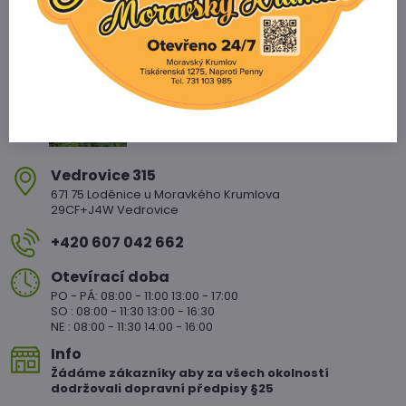
Zahradnictví Vedrovice
Vedrovice 315
671 75 Loděnice u Moravkého Krumlova
29CF+J4W Vedrovice
+420 607 042 662
Otevírací doba
PO - PÁ: 08:00 - 11:00 13:00 - 17:00
SO : 08:00 - 11:30 13:00 - 16:30
NE : 08:00 - 11:30 14:00 - 16:00
Info
Žádáme zákazníky aby za všech okolností
dodržovali dopravní předpisy §25