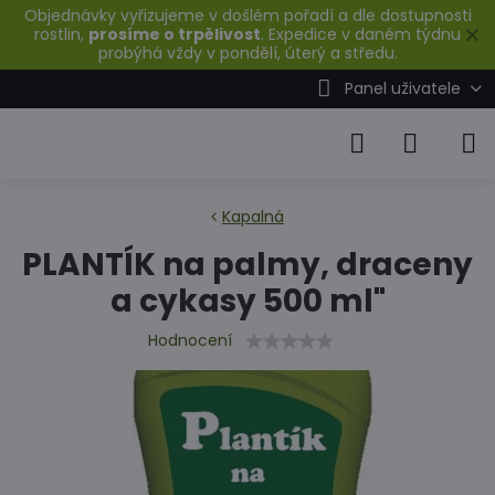
Objednávky vyřizujeme v došlém pořadí a dle dostupnosti
✕
rostlin,
prosíme o trpělivost
. Expedice v daném týdnu
probýhá vždy v pondělí, úterý a středu.
Panel uživatele
Kapalná
PLANTÍK na palmy, draceny
a cykasy 500 ml"
Hodnocení