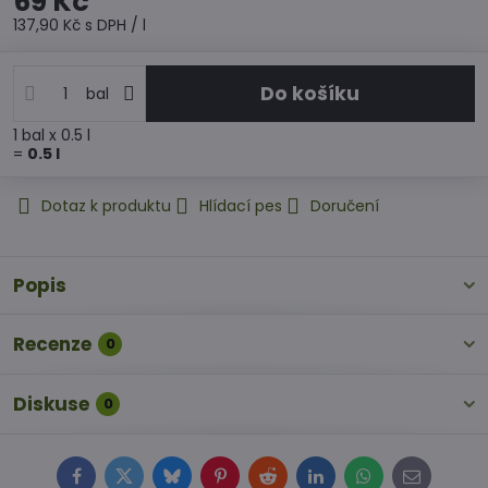
69 Kč
137,90 Kč
s DPH
/ l
Do košíku
bal
1
bal
x 0.5 l
=
0.5
l
Dotaz k produktu
Hlídací pes
Doručení
Popis
Recenze
0
Diskuse
0
Facebook
Twitter
Bluesky
Pinterest
Reddit
LinkedIn
WhatsApp
E-