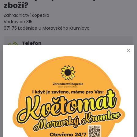
zboží?
Zahradnictví Kopetka
Vedrovice 315
671 75 Loděnice u Moravského Krumlova
Telefon
+420 731 103 985
Prodejna
+420 607 042 662
Email
info@zahradnictvikopetka.cz
Zahradnictví Vedrovice