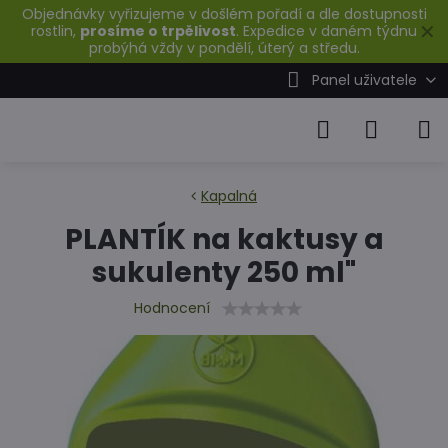
Objednávky vyřizujeme v došlém pořadí a dle dostupnosti
✕
rostlin,
prosíme o trpělivost
. Expedice v daném týdnu
probýhá vždy v pondělí, úterý a středu.
Panel uživatele
Kapalná
PLANTÍK na kaktusy a
sukulenty 250 ml"
Hodnocení