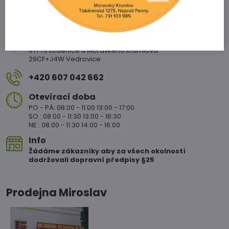
Vedrovice 315
671 75 Loděnice u Moravkého Krumlova
29CF+J4W Vedrovice
+420 607 042 662
Otevírací doba
PO - PÁ: 08:00 - 11:00 13:00 - 17:00
SO : 08:00 - 11:30 13:00 - 16:30
NE : 08:00 - 11:30 14:00 - 16:00
Info
Žádáme zákazníky aby za všech okolností
dodržovali dopravní předpisy §25
Prodejna Miroslav