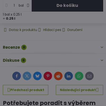
Do košíku
bal
1
bal
x 0.25 l
=
0.25
l
Dotaz k produktu
Hlídací pes
Doručení
Recenze
0
Diskuse
0
Facebook
Twitter
Bluesky
Pinterest
Reddit
LinkedIn
WhatsApp
E-
mail
Předchozí produkt
Následující produkt
Potřebujete poradit s výběrem