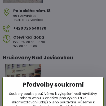
Palackého nám​. 18
664 91 Ivančice
492H+H3J Ivančice
+420 725 540 170
Otevírací doba
PO - PÁ: 08:00 - 16:30
SO: 08:00 - 11:00
Hrušovany Nad Jevišovkou
Předvolby soukromí
Soubory cookie používáme k vylepšení vaší návštěvy
tohoto webu, k analýze jeho výkonu a ke
nám​. Míru 86
shromažďování údajů o jeho používání. Můžeme k
671 67 Hrušovany nad Jevišovkou