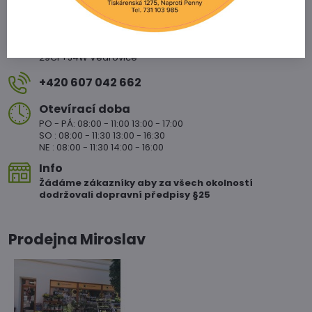
Vedrovice 315
671 75 Loděnice u Moravkého Krumlova
29CF+J4W Vedrovice
+420 607 042 662
Otevírací doba
PO - PÁ: 08:00 - 11:00 13:00 - 17:00
SO : 08:00 - 11:30 13:00 - 16:30
NE : 08:00 - 11:30 14:00 - 16:00
Info
Žádáme zákazníky aby za všech okolností
dodržovali dopravní předpisy §25
Prodejna Miroslav