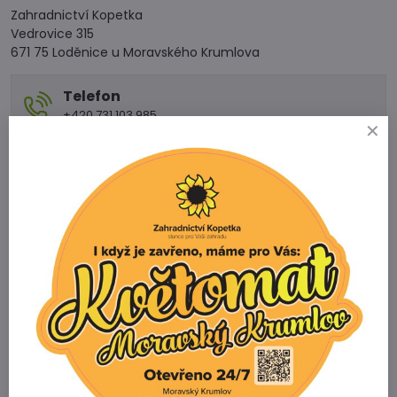
Zahradnictví Kopetka
Vedrovice 315
671 75 Loděnice u Moravského Krumlova
Telefon
+420 731 103 985
Prodejna
+420 607 042 662
Email
info@zahradnictvikopetka.cz
Zahradnictví Vedrovice