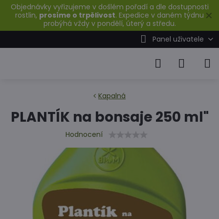
Objednávky vyřizujeme v došlém pořadí a dle dostupnosti
✕
rostlin,
prosíme o trpělivost
. Expedice v daném týdnu
probýhá vždy v pondělí, úterý a středu.
Panel uživatele
Kapalná
PLANTÍK na bonsaje 250 ml"
Hodnocení