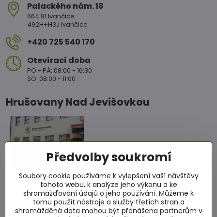
Palackého nám​. 18
664 91 Ivančice
492H+H3J Ivančice
+420 725 540 170
Otevírací doba
PO - PÁ: 08:00 - 16:30
SO: 08:00 - 11:00
Hrušovany Nad Jevišovkou
Předvolby soukromí
Soubory cookie používáme k vylepšení vaší návštěvy
tohoto webu, k analýze jeho výkonu a ke
nám​. Míru 86
shromažďování údajů o jeho používání. Můžeme k
671 67 Hrušovany nad Jevišovkou
tomu použít nástroje a služby třetích stran a
RCJ2+4WC Hrušovany nad Jevišovkou
shromážděná data mohou být přenášena partnerům v