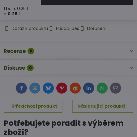
1
bal
x 0.25 l
=
0.25
l
Dotaz k produktu
Hlídací pes
Doručení
Recenze
0
Diskuse
0
Facebook
Twitter
Bluesky
Pinterest
Reddit
LinkedIn
WhatsApp
E-
mail
Předchozí produkt
Následující produkt
Potřebujete poradit s výběrem
zboží?