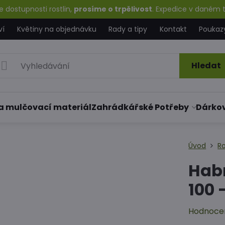
 dostupnosti rostlin,
prosíme o trpělivost
. Expedice v daném t
ví
Květiny na objednávku
Rady a tipy
Kontakt
Poukaz
Hledat
a mulčovací materiál
Zahrádkářské Potřeby
Dárko
Úvod
Ro
Hab
100 
Hodnoce