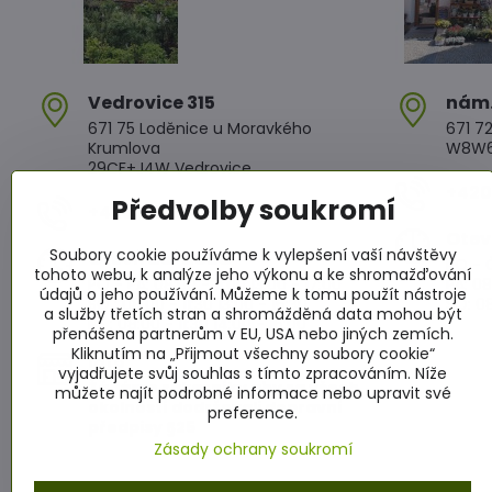
Vedrovice 315
nám​
671 75 Loděnice u Moravkého
671 72
Krumlova
W8W6+
29CF+J4W Vedrovice
+420 
Předvolby soukromí
+420 607 042 662
Otev
Soubory cookie používáme k vylepšení vaší návštěvy
Otevírací doba
PO - Č
tohoto webu, k analýze jeho výkonu a ke shromažďování
PO - PÁ: 08:00 - 11:00 13:00 - 17:00
PÁ: 08
údajů o jeho používání. Můžeme k tomu použít nástroje
SO : 08:00 - 11:30 13:00 - 16:30
SO: 08
a služby třetích stran a shromážděná data mohou být
NE : 08:00 - 11:30 14:00 - 16:00
přenášena partnerům v EU, USA nebo jiných zemích.
Kliknutím na „Přijmout všechny soubory cookie“
Info
vyjadřujete svůj souhlas s tímto zpracováním. Níže
Žádáme zákazníky aby za všech
můžete najít podrobné informace nebo upravit své
okolností dodržovali dopravní
preference.
předpisy §25
Zásady ochrany soukromí