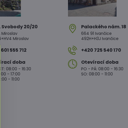
. Svobody 20/20
Palackého nám​. 18
 Miroslav
664 91 Ivančice
HV4 Miroslav
492H+H3J Ivančice
601 555 712
+420 725 540 170
írací doba
Otevírací doba
T: 08:00 - 16:30
PO - PÁ: 08:00 - 16:30
:00 - 17:00
SO: 08:00 - 11:00
:00 - 11:00