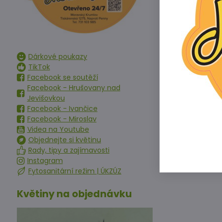
T
c
T
c
Dárkové poukazy
TikTok
Facebook se soutěží
Facebook - Hrušovany nad
Jevišovkou
Facebook - Ivančice
Facebook - Miroslav
Videa na Youtube
Objednejte si květinu
Rady, tipy a zajímavosti
Instagram
Fytosanitární režim | ÚKZÚZ
Květiny na objednávku