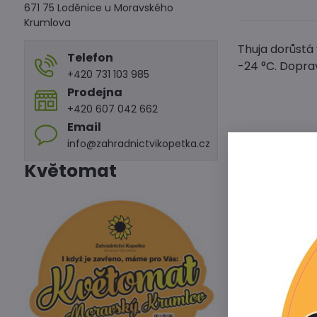
671 75 Loděnice u Moravského
Krumlova
Thuja dorůstá
Telefon
-24 °C. Dopra
+420 731 103 985
Prodejna
+420 607 042 662
Email
info@zahradnictvikopetka.cz
Květomat
Předchoz
Alterna