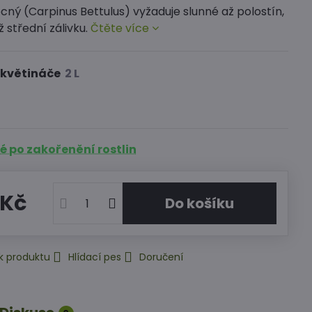
ný (Carpinus Bettulus) vyžaduje slunné až polostín,
 střední zálivku.
Čtěte více
 květináče
 po zakořenění rostlin
 Kč
Do košíku
k produktu
Hlídací pes
Doručení