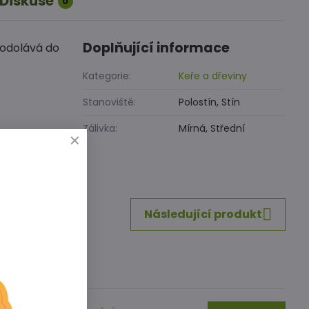
Diskuse
0
Doplňující informace
 odolává do
Kategorie:
Keře a dřeviny
Stanoviště:
Polostín, Stín
Zálivka:
Mírná, Střední
inkedIn
WhatsApp
E-
mail
Následující produkt