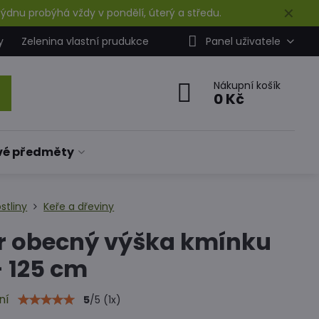
✕
ýdnu probýhá vždy v pondělí, úterý a středu.
y
Zelenina vlastní prudukce
Panel uživatele
Nákupní košík
0 Kč
vé předměty
stliny
Keře a dřeviny
r obecný výška kmínku
- 125 cm
ní
5
/
5
(
1
x)