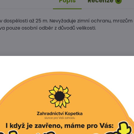
Popis
Recenze
0
 v dospělosti až 25 m. Nevyžaduje zimní ochranu, mrazům
va pouze osobní odběr z důvodů velikosti.
Facebook
Twitter
Bluesky
Pinterest
Reddit
L
í produkt
tivní produkty