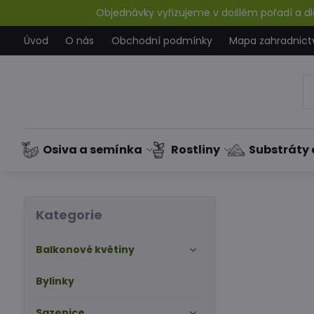
Objednávky vyřizujeme v došlém pořadí a dle
Úvod
O nás
Obchodní podmínky
Mapa zahradnict
Osiva a semínka
Rostliny
Substráty 
Kategorie
Balkonové květiny
Bylinky
Sazenice