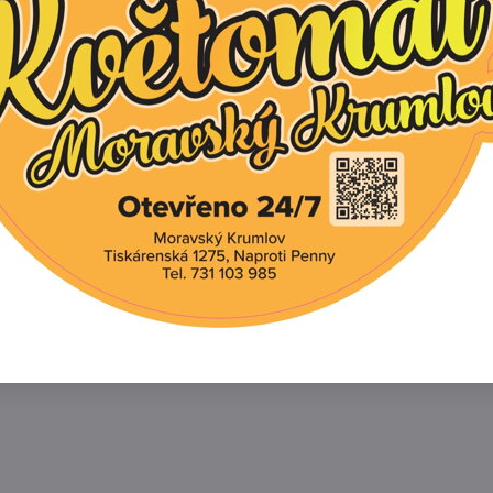
huja Occidentalis `Smaragd` výška kmínku 30 - 40
m
huja Occidentalis `Brabant` výška kmínku 40 - 60
m