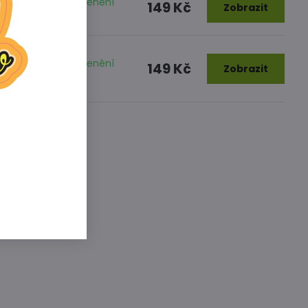
Dostupné po zakořenění
149 Kč
Zobrazit
rostlin
Dostupné po zakořenění
149 Kč
Zobrazit
rostlin