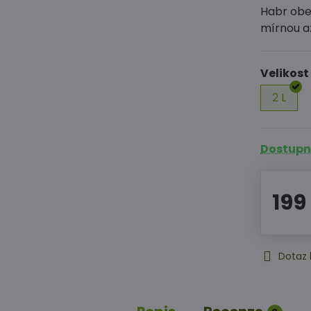
Habr obec
mírnou až
Velikost
2 L
Dostupné
199
Dotaz 