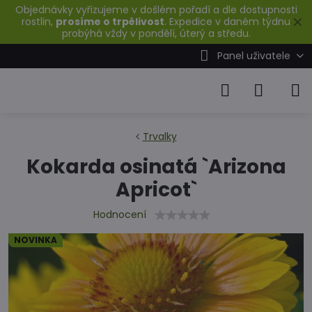
Objednávky vyřizujeme v došlém pořadí a dle dostupnosti
✕
rostlin,
prosíme o trpělivost
. Expedice v daném týdnu
probýhá vždy v pondělí, úterý a středu.
Panel uživatele
Trvalky
Kokarda osinatá `Arizona
Apricot`
Hodnocení
NOVINKA