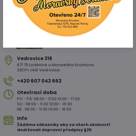
Zahradnictví Vedrovice
Vedrovice 315
671 75 Loděnice u Moravkého Krumlova
29CF+J4W Vedrovice
+420 607 042 662
Otevírací doba
PO - PÁ: 08:00 - 11:00 13:00 - 17:00
SO : 08:00 - 11:30 13:00 - 16:30
NE : 08:00 - 11:30 14:00 - 16:00
Info
Žádáme zákazníky aby za všech okolností
dodržovali dopravní předpisy §25