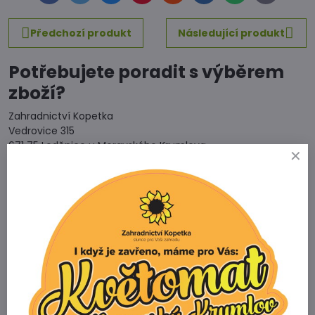
mail
Předchozí produkt
Následující produkt
Potřebujete poradit s výběrem
zboží?
Zahradnictví Kopetka
Vedrovice 315
671 75 Loděnice u Moravského Krumlova
Telefon
+420 731 103 985
Prodejna
+420 607 042 662
Email
info@zahradnictvikopetka.cz