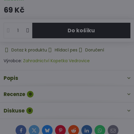
69 Kč
Do košíku
Dotaz k produktu
Hlídací pes
Doručení
Výrobce:
Zahradnictví Kopetka Vedrovice
Popis
Recenze
0
Diskuse
0
Facebook
Twitter
Bluesky
Pinterest
Reddit
LinkedIn
WhatsApp
E-