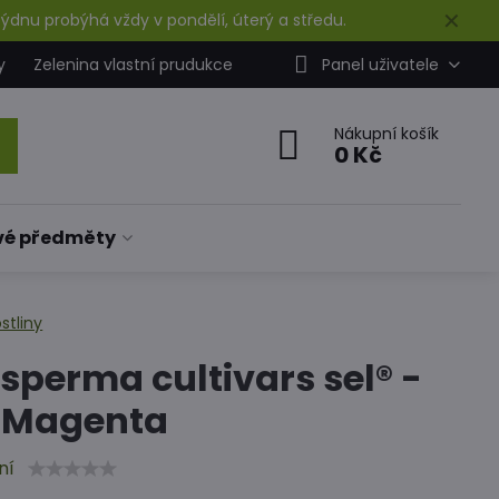
✕
ýdnu probýhá vždy v pondělí, úterý a středu.
y
Zelenina vlastní prudukce
Panel uživatele
Nákupní košík
0 Kč
vé předměty
stliny
sperma cultivars sel® -
o Magenta
ní