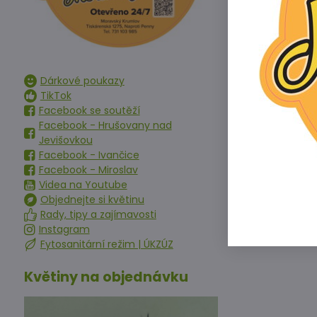
Dárkové poukazy
TikTok
Facebook se soutěží
Facebook - Hrušovany nad
Jevišovkou
Facebook - Ivančice
Facebook - Miroslav
Videa na Youtube
Objednejte si květinu
Rady, tipy a zajímavosti
Instagram
Fytosanitární režim | ÚKZÚZ
Květiny na objednávku