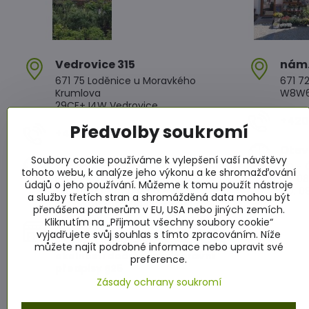
Vedrovice 315
nám​
671 75 Loděnice u Moravkého
671 72
Krumlova
W8W6+
29CF+J4W Vedrovice
+420 
Předvolby soukromí
+420 607 042 662
Otev
Soubory cookie používáme k vylepšení vaší návštěvy
Otevírací doba
PO - Č
tohoto webu, k analýze jeho výkonu a ke shromažďování
PO - PÁ: 08:00 - 11:00 13:00 - 17:00
PÁ: 08
údajů o jeho používání. Můžeme k tomu použít nástroje
SO : 08:00 - 11:30 13:00 - 16:30
SO: 08
a služby třetích stran a shromážděná data mohou být
NE : 08:00 - 11:30 14:00 - 16:00
přenášena partnerům v EU, USA nebo jiných zemích.
Kliknutím na „Přijmout všechny soubory cookie“
Info
vyjadřujete svůj souhlas s tímto zpracováním. Níže
Žádáme zákazníky aby za všech
můžete najít podrobné informace nebo upravit své
okolností dodržovali dopravní
preference.
předpisy §25
Zásady ochrany soukromí