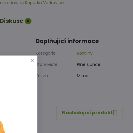
ahradnictví Kopetka Vedrovice
Diskuse
0
Doplňující informace
Kategorie:
Rostliny
Stanoviště:
Plné slunce
Zálivka:
Mírná
inkedIn
WhatsApp
E-
mail
Následující produkt