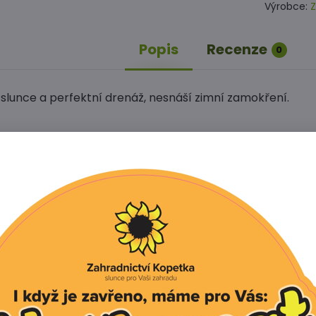
Výrobce:
Z
Popis
Recenze
0
 slunce a perfektní drenáž, nesnáší zimní zamokření.
Facebook
Twitter
Bluesky
Pinterest
Reddit
L
í produkt