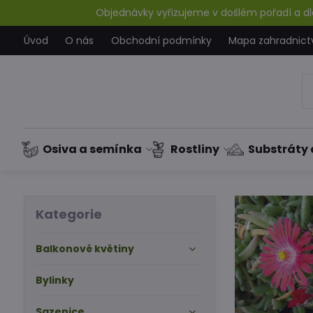
Objednávky vyřizujeme v došlém pořadí a dle
Úvod
O nás
Obchodní podmínky
Mapa zahradnict
Osiva a semínka
Rostliny
Substráty 
Kategorie
Balkonové květiny
Bylinky
Sazenice