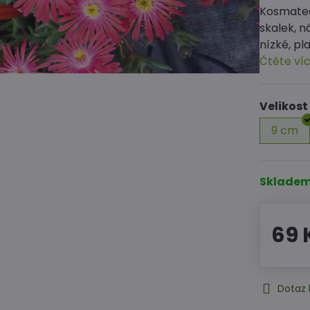
Kosmatec 
skalek, 
nízké, pl
Čtěte ví
Velikost
9 cm
Sklade
69 
Dotaz 