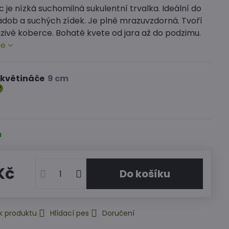
je nízká suchomilná sukulentní trvalka. Ideální do
nádob a suchých zídek. Je plně mrazuvzdorná. Tvoří
azivé koberce. Bohatě kvete od jara až do podzimu.
ce
 květináče
m
Kč
Do košíku
k produktu
Hlídací pes
Doručení