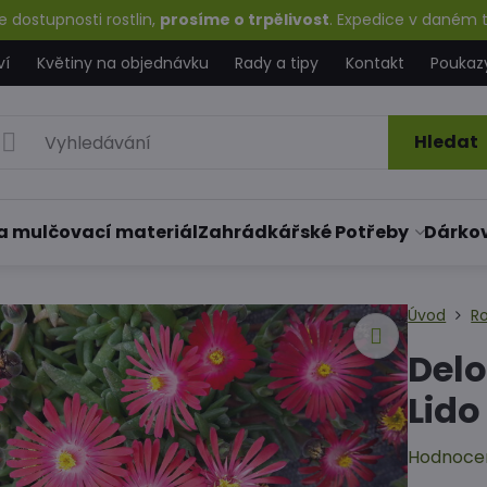
 dostupnosti rostlin,
prosíme o trpělivost
. Expedice v daném t
ví
Květiny na objednávku
Rady a tipy
Kontakt
Poukaz
Hledat
a mulčovací materiál
Zahrádkářské Potřeby
Dárko
Úvod
Ro
Delo
Lid
Hodnoce