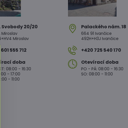
. Svobody 20/20
Palackého nám​. 18
 Miroslav
664 91 Ivančice
HV4 Miroslav
492H+H3J Ivančice
601 555 712
+420 725 540 170
írací doba
Otevírací doba
T: 08:00 - 16:30
PO - PÁ: 08:00 - 16:30
:00 - 17:00
SO: 08:00 - 11:00
:00 - 11:00