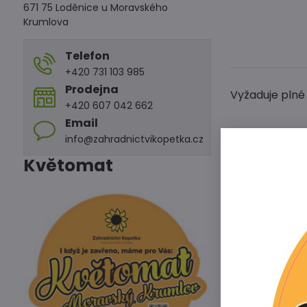
671 75 Loděnice u Moravského
Krumlova
Telefon
+420 731 103 985
Prodejna
Vyžaduje plné
+420 607 042 662
Email
info@zahradnictvikopetka.cz
Květomat
Předchoz