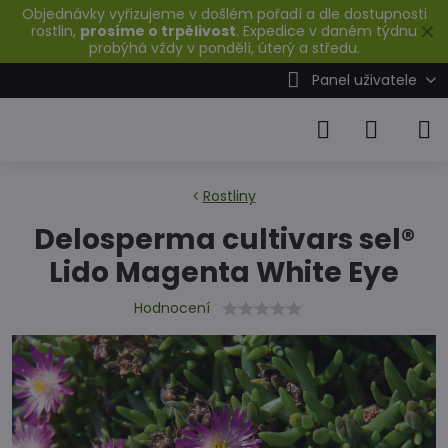
Objednávky vyřizujeme v došlém pořadí a dle dostupnosti
✕
rostlin,
prosíme o trpělivost
. Expedice v daném týdnu
probýhá vždy v pondělí, úterý a středu.
Panel uživatele
Rostliny
Delosperma cultivars sel®
Lido Magenta White Eye
Hodnocení