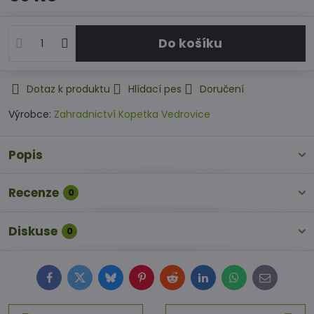
Do košíku
Dotaz k produktu
Hlídací pes
Doručení
Výrobce:
Zahradnictví Kopetka Vedrovice
Popis
Recenze
0
Diskuse
0
Facebook
Twitter
Bluesky
Pinterest
Reddit
LinkedIn
WhatsApp
E-
mail