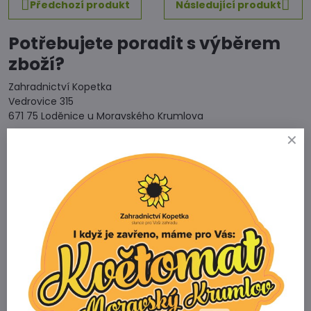
Předchozí produkt
Následující produkt
Potřebujete poradit s výběrem
zboží?
Zahradnictví Kopetka
Vedrovice 315
671 75 Loděnice u Moravského Krumlova
Telefon
+420 731 103 985
Prodejna
+420 607 042 662
Email
info@zahradnictvikopetka.cz
Zahradnictví Vedrovice