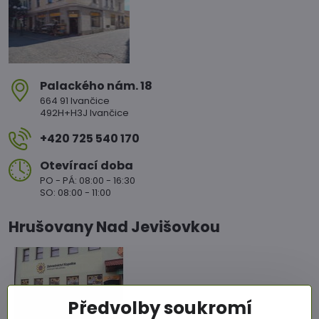
Palackého nám​. 18
664 91 Ivančice
492H+H3J Ivančice
+420 725 540 170
Otevírací doba
PO - PÁ: 08:00 - 16:30
SO: 08:00 - 11:00
Hrušovany Nad Jevišovkou
Předvolby soukromí