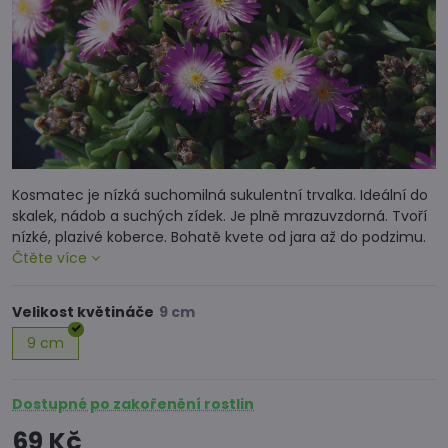
Kosmatec je nízká suchomilná sukulentní trvalka. Ideální do
skalek, nádob a suchých zídek. Je plně mrazuvzdorná. Tvoří
nízké, plazivé koberce. Bohatě kvete od jara až do podzimu.
Čtěte více
Velikost květináče
9 cm
Dostupné po zakořenění rostlin
69 Kč