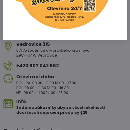
Vedrovice 315
671 75 Loděnice u Moravkého Krumlova
29CF+J4W Vedrovice
+420 607 042 662
Otevírací doba
PO - PÁ: 08:00 - 11:00 13:00 - 17:00
SO : 08:00 - 11:30 13:00 - 16:30
NE : 08:00 - 11:30 14:00 - 16:00
Info
Žádáme zákazníky aby za všech okolností
dodržovali dopravní předpisy §25