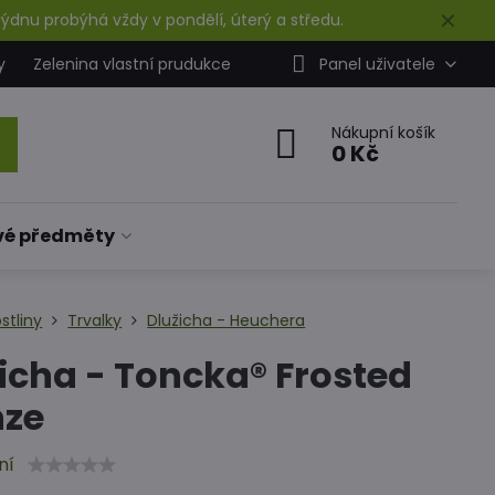
✕
ýdnu probýhá vždy v pondělí, úterý a středu.
y
Zelenina vlastní prudukce
Panel uživatele
Nákupní košík
0 Kč
vé předměty
stliny
Trvalky
Dlužicha - Heuchera
icha - Toncka® Frosted
nze
ní