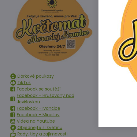
Dárkové poukazy
TikTok
Facebook se soutěží
Facebook - Hrušovany nad
Jevišovkou
Facebook - Ivančice
Facebook - Miroslav
Videa na Youtube
Objednejte si květinu
Rady, tipy a zajímavosti