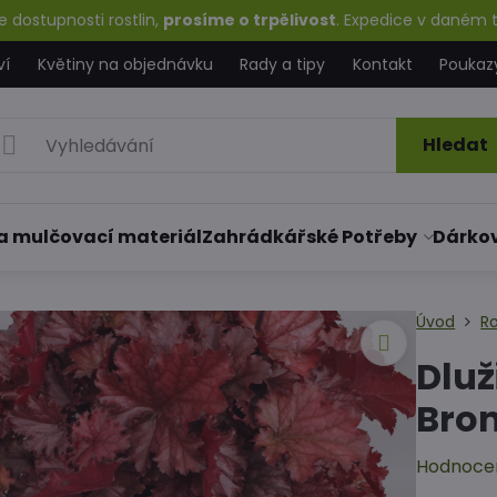
 dostupnosti rostlin,
prosíme o trpělivost
. Expedice v daném t
ví
Květiny na objednávku
Rady a tipy
Kontakt
Poukaz
Hledat
a mulčovací materiál
Zahrádkářské Potřeby
Dárko
Úvod
Ro
Dluž
Bro
Hodnoce