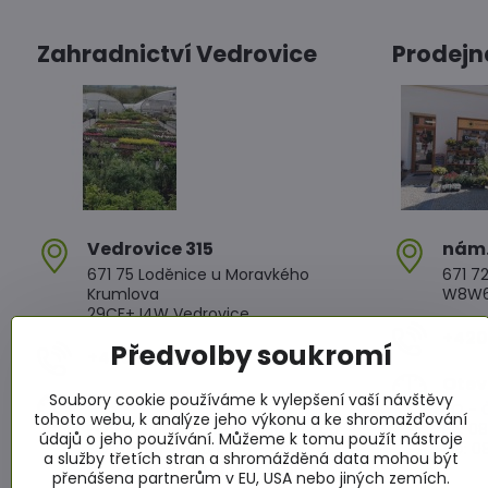
Zahradnictví Vedrovice
Prodejn
Vedrovice 315
nám​
671 75 Loděnice u Moravkého
671 72
Krumlova
W8W6+
29CF+J4W Vedrovice
+420 
Předvolby soukromí
+420 607 042 662
Otev
Soubory cookie používáme k vylepšení vaší návštěvy
Otevírací doba
PO - Č
tohoto webu, k analýze jeho výkonu a ke shromažďování
PO - PÁ: 08:00 - 11:00 13:00 - 17:00
PÁ: 08
údajů o jeho používání. Můžeme k tomu použít nástroje
SO : 08:00 - 11:30 13:00 - 16:30
SO: 08
a služby třetích stran a shromážděná data mohou být
NE : 08:00 - 11:30 14:00 - 16:00
přenášena partnerům v EU, USA nebo jiných zemích.