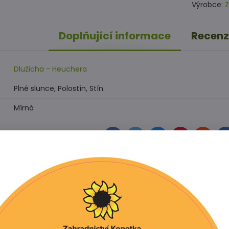
Výrobce:
Z
Doplňující informace
Recenz
Dlužicha - Heuchera
Plné slunce, Polostín, Stín
Mírná
Facebook
Twitter
Bluesky
Pinterest
Reddit
L
í produkt