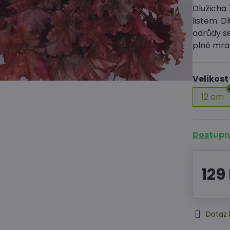
Dlužicha 
listem. D
odrůdy se
plně mra
Velikost
12 cm
Dostupné
129
Dotaz 