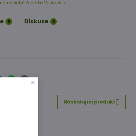
ahradnictví Kopetka Vedrovice
e
Diskuse
0
0
inkedIn
WhatsApp
E-
mail
Následující produkt