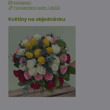
Instagram
Fytosanitární režim | ÚKZÚZ
Květiny na objednávku