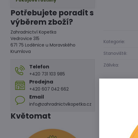
Pokojové rostliny
Potřebujete poradit s
výběrem zboží?
Zahradnictví Kopetka
Vedrovice 315
Kategorie:
671 75 Loděnice u Moravského
Krumlova
Stanoviště:
Zálivka:
Telefon
+420 731 103 985
Prodejna
+420 607 042 662
Email
Předchoz
info@zahradnictvikopetka.cz
Květomat