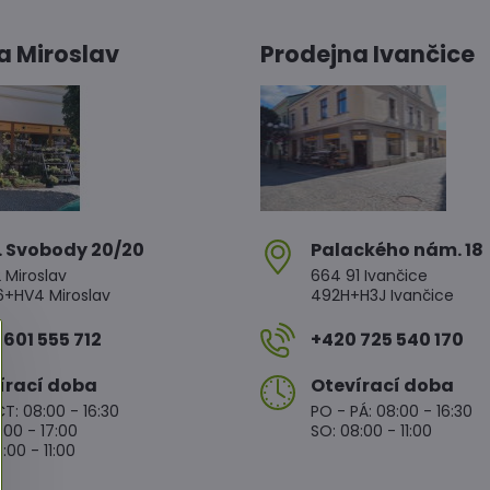
a Miroslav
Prodejna Ivančice
. Svobody 20/20
Palackého nám​. 18
 Miroslav
664 91 Ivančice
HV4 Miroslav
492H+H3J Ivančice
601 555 712
+420 725 540 170
írací doba
Otevírací doba
T: 08:00 - 16:30
PO - PÁ: 08:00 - 16:30
:00 - 17:00
SO: 08:00 - 11:00
:00 - 11:00