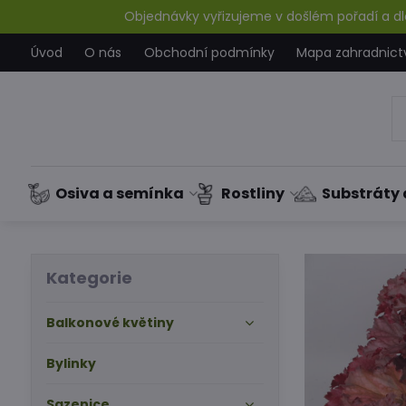
Objednávky vyřizujeme v došlém pořadí a dle
Úvod
O nás
Obchodní podmínky
Mapa zahradnict
Osiva a semínka
Rostliny
Substráty 
Kategorie
Balkonové květiny
Bylinky
Sazenice