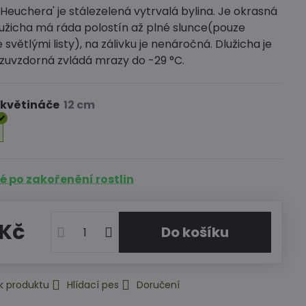
'Heuchera' je stálezelená vytrvalá bylina. Je okrasná
lužicha má ráda polostín až plné slunce(pouze
 světlými listy), na zálivku je nenáročná. Dlužicha je
zuvzdorná zvládá mrazy do -29 °C.
 květináče
 po zakořenění rostlin
 Kč
Do košíku
k produktu
Hlídací pes
Doručení