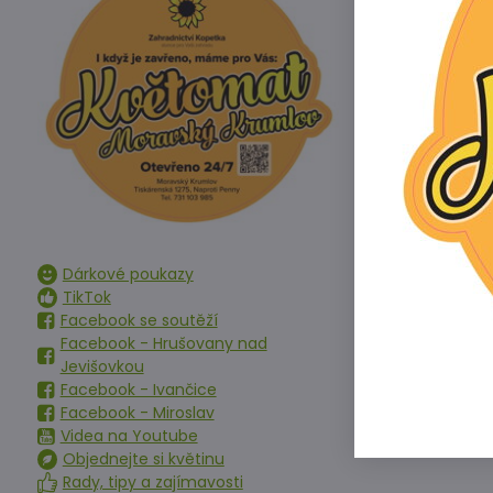
Předchoz
Dárkové poukazy
TikTok
Facebook se soutěží
Facebook - Hrušovany nad
Jevišovkou
Facebook - Ivančice
Facebook - Miroslav
Videa na Youtube
Objednejte si květinu
Rady, tipy a zajímavosti