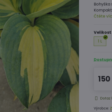
Bohyška 
Kompaktn
Čtěte ví
Velikost
1 L
Dostupné
150
Dotaz 
Výrobce:
Z