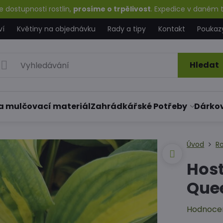
 dostupnosti rostlin,
prosíme o trpělivost
. Expedice v daném t
ví
Květiny na objednávku
Rady a tipy
Kontakt
Poukaz
Hledat
a mulčovací materiál
Zahrádkářské Potřeby
Dárko
Úvod
Ro
Host
Que
Hodnoce