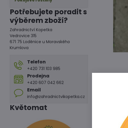
Pokojové rostliny
Potřebujete poradit s
výběrem zboží?
Zahradnictví Kopetka
Vedrovice 315
671 75 Loděnice u Moravského
Krumlova
Telefon
+420 731 103 985
Prodejna
+420 607 042 662
Pěstujeme ve 
Email
info@zahradnictvikopetka.cz
Květomat