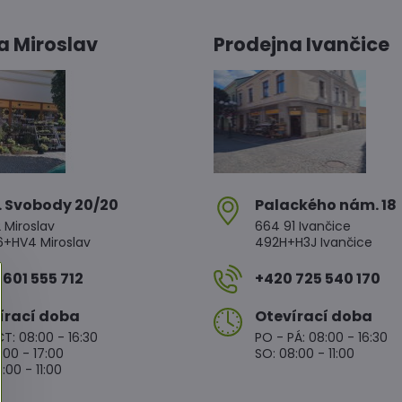
a Miroslav
Prodejna Ivančice
. Svobody 20/20
Palackého nám​. 18
 Miroslav
664 91 Ivančice
HV4 Miroslav
492H+H3J Ivančice
601 555 712
+420 725 540 170
írací doba
Otevírací doba
T: 08:00 - 16:30
PO - PÁ: 08:00 - 16:30
:00 - 17:00
SO: 08:00 - 11:00
:00 - 11:00