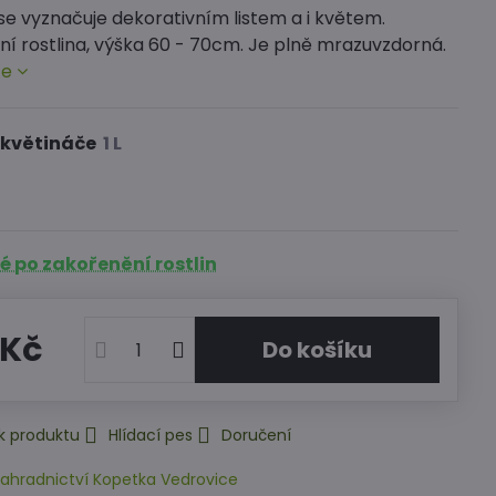
se vyznačuje dekorativním listem a i květem.
í rostlina, výška 60 - 70cm. Je plně mrazuvzdorná.
ce
 květináče
 po zakořenění rostlin
 Kč
Do košíku
k produktu
Hlídací pes
Doručení
ahradnictví Kopetka Vedrovice