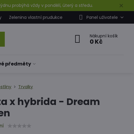
✕
ýdnu probýhá vždy v pondělí, úterý a středu.
y
Zelenina vlastní prudukce
Panel uživatele
Nákupní košík
0 Kč
vé předměty
stliny
Trvalky
a x hybrida - Dream
en
ní