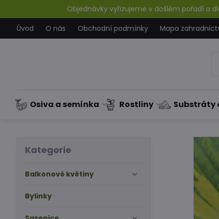
Objednávky vyřizujeme v došlém pořadí a dle
Úvod
O nás
Obchodní podmínky
Mapa zahradnict
Osiva a semínka
Rostliny
Substráty 
Kategorie
Balkonové květiny
Bylinky
Sazenice