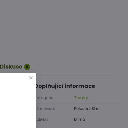
Diskuse
0
Doplňující informace
Kategorie:
Trvalky
Stanoviště:
Polostín, Stín
Zálivka:
Mírná