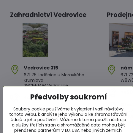
Zahradnictví Vedrovice
Prodejn
Vedrovice 315
nám​
671 75 Loděnice u Moravkého
671 72
Krumlova
W8W6+
29CF+J4W Vedrovice
+420 
Předvolby soukromí
+420 607 042 662
Otev
Soubory cookie používáme k vylepšení vaší návštěvy
Otevírací doba
PO - Č
tohoto webu, k analýze jeho výkonu a ke shromažďování
PO - PÁ: 08:00 - 11:00 13:00 - 17:00
PÁ: 08
údajů o jeho používání. Můžeme k tomu použít nástroje
SO : 08:00 - 11:30 13:00 - 16:30
SO: 08
a služby třetích stran a shromážděná data mohou být
NE : 08:00 - 11:30 14:00 - 16:00
přenášena partnerům v EU, USA nebo jiných zemích.