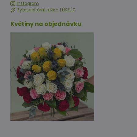
Instagram
Fytosanitární režim | ÚKZÚZ
Květiny na objednávku