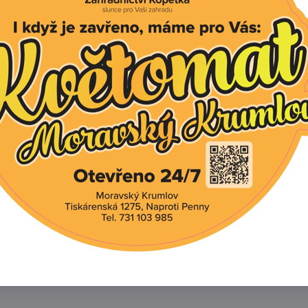
Facebook
Twitter
Bluesky
Pinterest
Reddit
L
í produkt