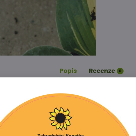
Popis
Recenze
0
stínu/polostínu. Půda dobře propustná, humózní, vlhká.