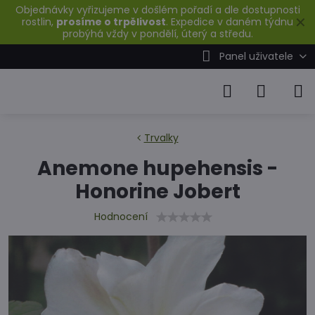
Objednávky vyřizujeme v došlém pořadí a dle dostupnosti
✕
rostlin,
prosíme o trpělivost
. Expedice v daném týdnu
probýhá vždy v pondělí, úterý a středu.
Panel uživatele
Trvalky
Anemone hupehensis -
Honorine Jobert
Hodnocení