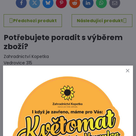
Facebook
Twitter
Bluesky
Pinterest
Reddit
LinkedIn
WhatsApp
E-
mail
Předchozí produkt
Následující produkt
Potřebujete poradit s výběrem
zboží?
Zahradnictví Kopetka
Vedrovice 315
671 75 Loděnice u Moravského Krumlova
Telefon
+420 731 103 985
Prodejna
+420 607 042 662
Email
info@zahradnictvikopetka.cz