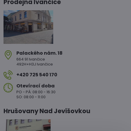
Prodejna Ivančice
Palackého nám​. 18
664 91 Ivančice
492H+H3J Ivančice
+420 725 540 170
Otevírací doba
PO - PÁ: 08:00 - 16:30
SO: 08:00 - 11:00
Hrušovany Nad Jevišovkou