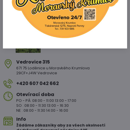
Zahradnictví Vedrovice
Vedrovice 315
671 75 Loděnice u Moravkého Krumlova
29CF+J4W Vedrovice
+420 607 042 662
Otevírací doba
PO - PÁ: 08:00 - 11:00 13:00 - 17:00
SO : 08:00 - 11:30 13:00 - 16:30
NE : 08:00 - 11:30 14:00 - 16:00
Info
Žádáme zákazníky aby za všech okolností