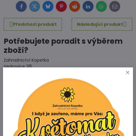
Facebook
Twitter
Bluesky
Pinterest
Reddit
LinkedIn
WhatsApp
E-
mail
Předchozí produkt
Následující produkt
Potřebujete poradit s výběrem
zboží?
Zahradnictví Kopetka
Vedrovice 315
671 75 Loděnice u Moravského Krumlova
Telefon
+420 731 103 985
Prodejna
+420 607 042 662
Email
info@zahradnictvikopetka.cz