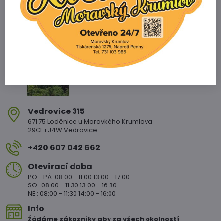
Zahradnictví Vedrovice
Vedrovice 315
671 75 Loděnice u Moravkého Krumlova
29CF+J4W Vedrovice
+420 607 042 662
Otevírací doba
PO - PÁ: 08:00 - 11:00 13:00 - 17:00
SO : 08:00 - 11:30 13:00 - 16:30
NE : 08:00 - 11:30 14:00 - 16:00
Info
Žádáme zákazníky aby za všech okolností