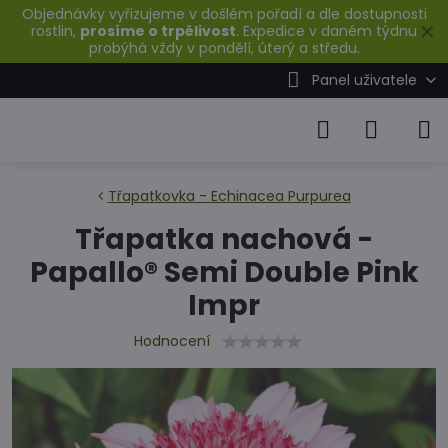
Objednávky vyřizujeme v došlém pořadí a dle dostupnosti
✕
rostlin,
prosíme o trpělivost
. Expedice v daném týdnu
probýhá vždy v pondělí, úterý a středu.
Panel uživatele
Třapatkovka - Echinacea Purpurea
Třapatka nachová -
Papallo® Semi Double Pink
Impr
Hodnocení