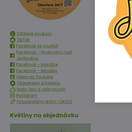
Dárkové poukazy
TikTok
Facebook se soutěží
Facebook - Hrušovany nad
Jevišovkou
Facebook - Ivančice
Facebook - Miroslav
Videa na Youtube
Objednejte si květinu
Rady, tipy a zajímavosti
Instagram
Fytosanitární režim | ÚKZÚZ
Květiny na objednávku