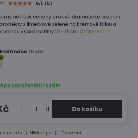
ní
5
/
5
(
1
x)
orný netřesk ceněný pro své dramatické sezónní
proměny z limetkově zelené na krémově bílou a
rvenou. Výška rostliny 10 - 15cm.
Čtěte více
 květináče
 po zakořenění rostlin
Kč
Do košíku
k produktu
Hlídací pes
Doručení