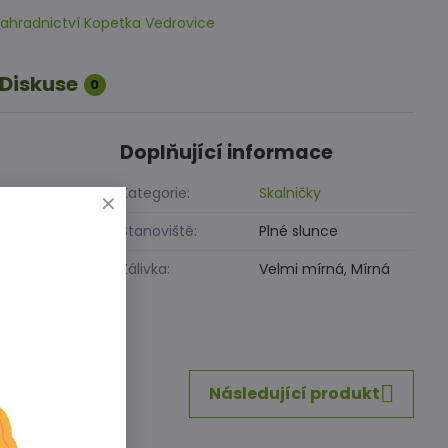
ahradnictví Kopetka Vedrovice
Diskuse
0
Doplňující informace
Kategorie:
Skalničky
Stanoviště:
Plné slunce
Zálivka:
Velmi mírná, Mírná
inkedIn
WhatsApp
E-
mail
Následující produkt