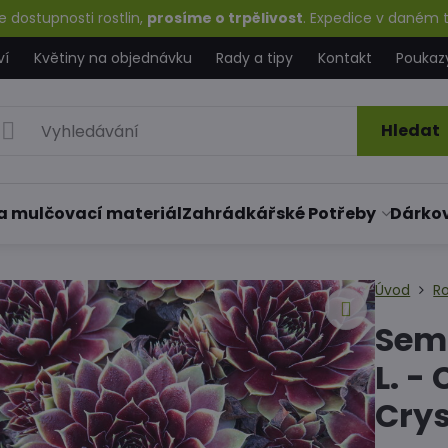
 dostupnosti rostlin,
prosíme o trpělivost
. Expedice v daném t
ví
Květiny na objednávku
Rady a tipy
Kontakt
Poukaz
Hledat
a mulčovací materiál
Zahrádkářské Potřeby
Dárko
Úvod
Ro
Sem
L. -
Crys