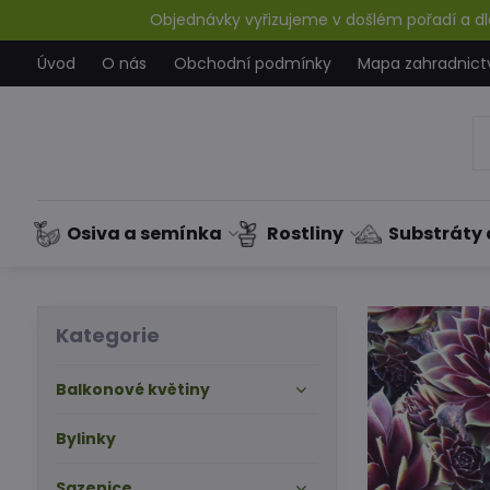
Objednávky vyřizujeme v došlém pořadí a dle
Úvod
O nás
Obchodní podmínky
Mapa zahradnict
Osiva a semínka
Rostliny
Substráty 
Kategorie
Balkonové květiny
Bylinky
Sazenice