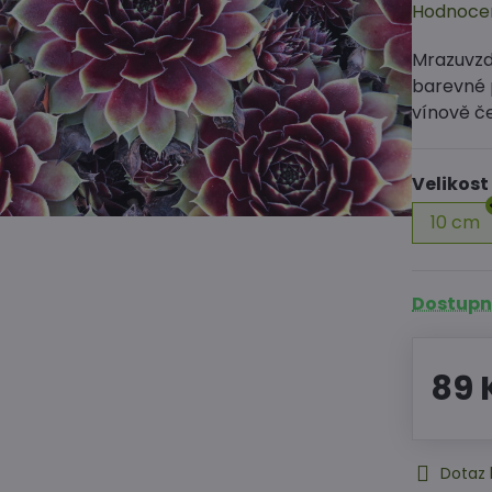
Hodnoce
Mrazuvzd
barevné 
vínově če
Velikost
10 cm
Dostupné
89 
Dotaz 