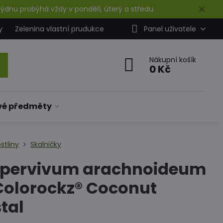
✕
ýdnu probýhá vždy v pondělí, úterý a středu.
y
Zelenina vlastní prudukce
Panel uživatele
Nákupní košík
0 Kč
vé předměty
stliny
Skalničky
pervivum arachnoideum
 Colorockz® Coconut
tal