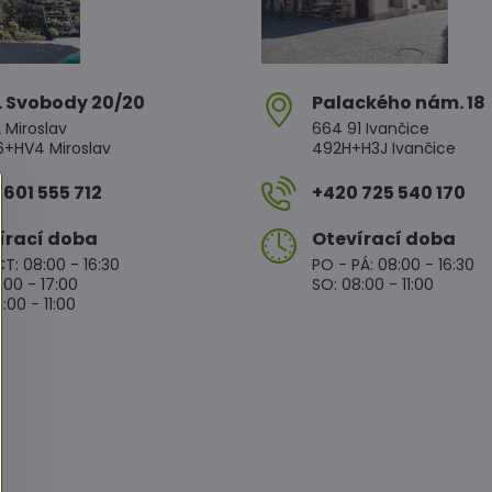
. Svobody 20/20
Palackého nám​. 18
 Miroslav
664 91 Ivančice
HV4 Miroslav
492H+H3J Ivančice
601 555 712
+420 725 540 170
írací doba
Otevírací doba
T: 08:00 - 16:30
PO - PÁ: 08:00 - 16:30
:00 - 17:00
SO: 08:00 - 11:00
:00 - 11:00