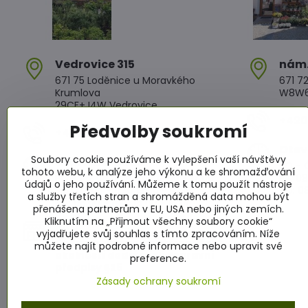
Vedrovice 315
nám​
671 75 Loděnice u Moravkého
671 72
Krumlova
W8W6+
29CF+J4W Vedrovice
+420 
Předvolby soukromí
+420 607 042 662
Otev
Soubory cookie používáme k vylepšení vaší návštěvy
Otevírací doba
PO - Č
tohoto webu, k analýze jeho výkonu a ke shromažďování
PO - PÁ: 08:00 - 11:00 13:00 - 17:00
PÁ: 08
údajů o jeho používání. Můžeme k tomu použít nástroje
SO : 08:00 - 11:30 13:00 - 16:30
SO: 08
a služby třetích stran a shromážděná data mohou být
NE : 08:00 - 11:30 14:00 - 16:00
přenášena partnerům v EU, USA nebo jiných zemích.
Kliknutím na „Přijmout všechny soubory cookie“
Info
vyjadřujete svůj souhlas s tímto zpracováním. Níže
Žádáme zákazníky aby za všech
můžete najít podrobné informace nebo upravit své
okolností dodržovali dopravní
preference.
předpisy §25
Zásady ochrany soukromí