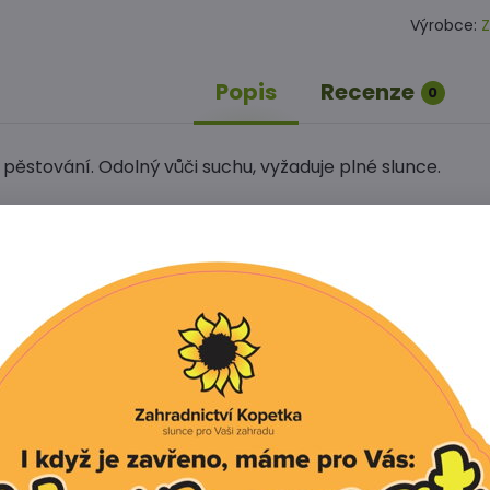
Výrobce:
Z
Popis
Recenze
0
pěstování. Odolný vůči suchu, vyžaduje plné slunce.
Facebook
Twitter
Bluesky
Pinterest
Reddit
L
í produkt