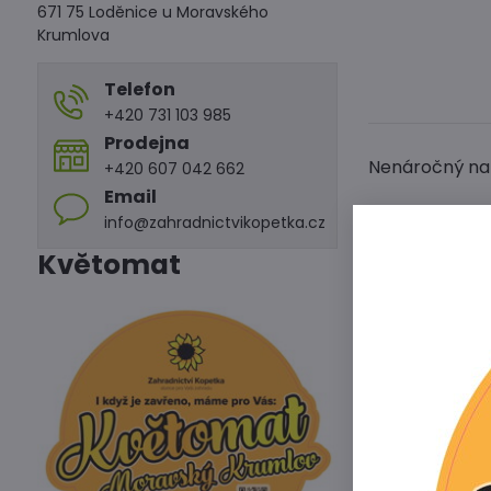
671 75 Loděnice u Moravského
Krumlova
Telefon
+420 731 103 985
Prodejna
Nenáročný na 
+420 607 042 662
Email
info@zahradnictvikopetka.cz
Květomat
Předchoz