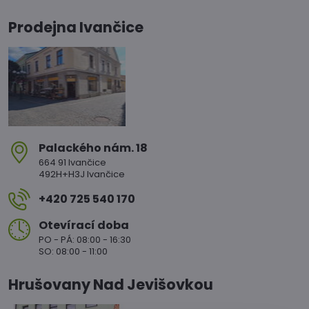
Prodejna Ivančice
Palackého nám​. 18
664 91 Ivančice
492H+H3J Ivančice
+420 725 540 170
Otevírací doba
PO - PÁ: 08:00 - 16:30
SO: 08:00 - 11:00
Hrušovany Nad Jevišovkou