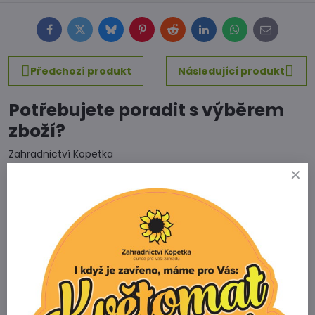
Facebook
Twitter
Bluesky
Pinterest
Reddit
LinkedIn
WhatsApp
E-
mail
Předchozí produkt
Následující produkt
Potřebujete poradit s výběrem
zboží?
Zahradnictví Kopetka
Vedrovice 315
671 75 Loděnice u Moravského Krumlova
Telefon
+420 731 103 985
Prodejna
+420 607 042 662
Email
info@zahradnictvikopetka.cz