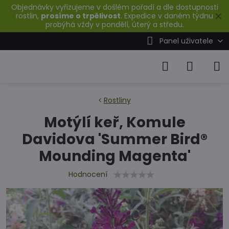
Objednávky vyřizujeme v došlém pořadí a dle dostupnosti
✕
rostlin,
prosíme o trpělivost
. Expedice v daném týdnu
probýhá vždy v pondělí, úterý a středu.
Panel uživatele
Rostliny
Motýlí keř, Komule
Davidova 'Summer Bird®
Mounding Magenta'
Hodnocení