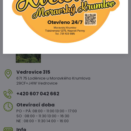
Zahradnictví Vedrovice
Vedrovice 315
671 75 Loděnice u Moravkého Krumlova
29CF+J4W Vedrovice
+420 607 042 662
Otevírací doba
PO - PÁ: 08:00 - 11:00 13:00 - 17:00
SO : 08:00 - 11:30 13:00 - 16:30
NE : 08:00 - 11:30 14:00 - 16:00
Info