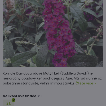
Komule Davidova lidově Motýlí keř (Buddleja Davidii) je
nenáročný opadavý keř pocházející z Asie. Má rád slunné až
polostinné stanoviště, velmi mírnou zálivku.
Čtěte více
Velikost květináče
2 L