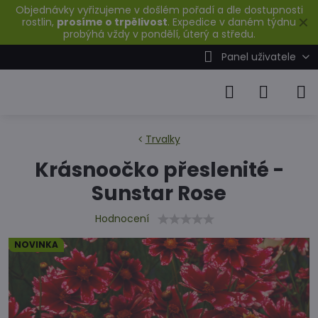
Objednávky vyřizujeme v došlém pořadí a dle dostupnosti
✕
rostlin,
prosíme o trpělivost
. Expedice v daném týdnu
probýhá vždy v pondělí, úterý a středu.
Panel uživatele
Trvalky
Krásnoočko přeslenité -
Sunstar Rose
Hodnocení
NOVINKA