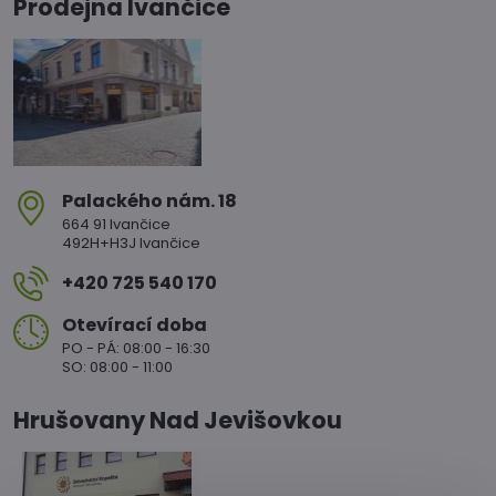
Prodejna Ivančice
Palackého nám​. 18
664 91 Ivančice
492H+H3J Ivančice
+420 725 540 170
Otevírací doba
PO - PÁ: 08:00 - 16:30
SO: 08:00 - 11:00
Hrušovany Nad Jevišovkou