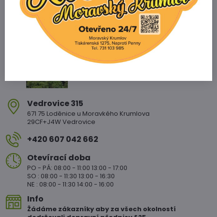
Zahradnictví Vedrovice
Vedrovice 315
671 75 Loděnice u Moravkého Krumlova
29CF+J4W Vedrovice
+420 607 042 662
Otevírací doba
PO - PÁ: 08:00 - 11:00 13:00 - 17:00
SO : 08:00 - 11:30 13:00 - 16:30
NE : 08:00 - 11:30 14:00 - 16:00
Info
Žádáme zákazníky aby za všech okolností