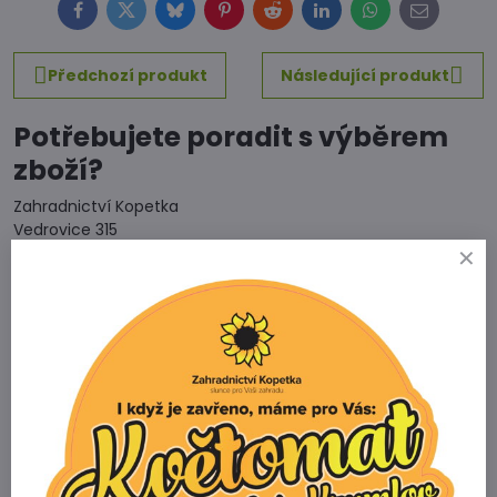
Facebook
Twitter
Bluesky
Pinterest
Reddit
LinkedIn
WhatsApp
E-
mail
Předchozí produkt
Následující produkt
Potřebujete poradit s výběrem
zboží?
Zahradnictví Kopetka
Vedrovice 315
671 75 Loděnice u Moravského Krumlova
Telefon
+420 731 103 985
Prodejna
+420 607 042 662
Email
info@zahradnictvikopetka.cz