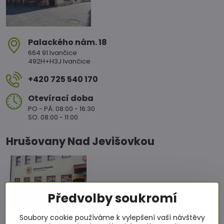
Palackého nám​. 18
664 91 Ivančice
492H+H3J Ivančice
+420 725 540 170
Otevírací doba
PO - PÁ: 08:00 - 16:30
SO: 08:00 - 11:00
Hrušovany Nad Jevišovkou
Předvolby soukromí
Soubory cookie používáme k vylepšení vaší návštěvy