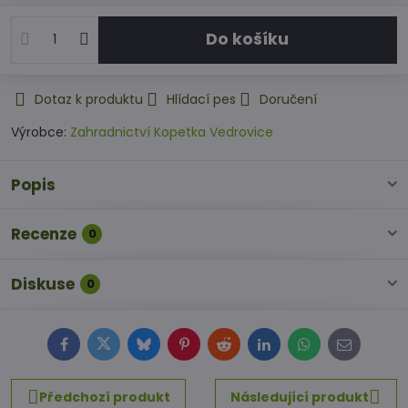
Do košíku
Dotaz k produktu
Hlídací pes
Doručení
Výrobce:
Zahradnictví Kopetka Vedrovice
Popis
Recenze
0
Diskuse
0
Facebook
Twitter
Bluesky
Pinterest
Reddit
LinkedIn
WhatsApp
E-
mail
Předchozí produkt
Následující produkt