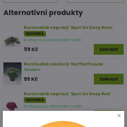
Alternativní produkty
Rozchodník nepravý `Spot On Deep Rose`
NOVINKA
Dostupné po zakořenění rostlin
59 Kč
Zobrazit
Rozchodník nachový 'Herfbstfreude'
Skladem
99 Kč
Zobrazit
Rozchodník nepravý `Spot On Deep Red`
NOVINKA
Dostupné po zakořenění rostlin
59 Kč
Zobrazit