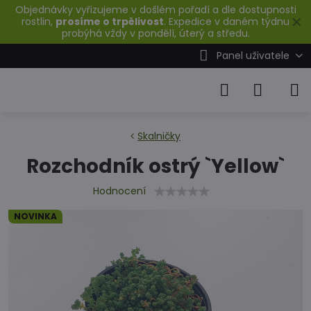
Objednávky vyřizujeme v došlém pořadí a dle dostupnosti
✕
rostlin,
prosíme o trpělivost
. Expedice v daném týdnu
probýhá vždy v pondělí, úterý a středu.
Panel uživatele
Skalničky
Rozchodník ostrý `Yellow`
Hodnocení
NOVINKA