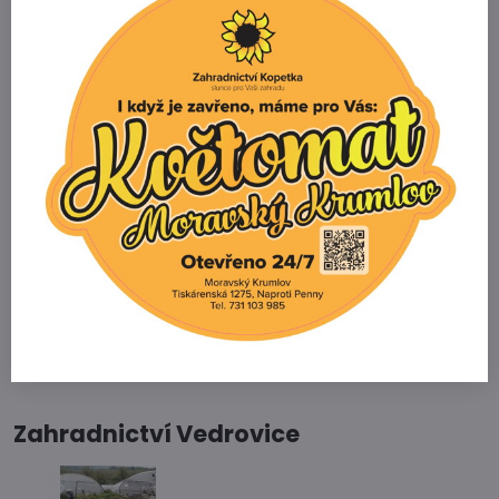
Potřebujete poradit s výběrem
zboží?
Zahradnictví Kopetka
Vedrovice 315
671 75 Loděnice u Moravského Krumlova
Telefon
+420 731 103 985
Prodejna
+420 607 042 662
Email
info@zahradnictvikopetka.cz
Zahradnictví Vedrovice