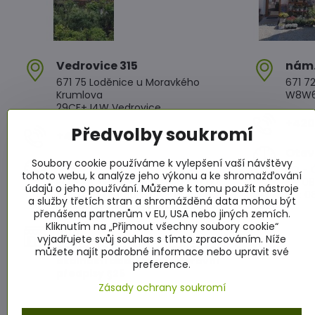
Vedrovice 315
nám​
671 75 Loděnice u Moravkého
671 72
Krumlova
W8W6+
29CF+J4W Vedrovice
+420 
Předvolby soukromí
+420 607 042 662
Otev
Soubory cookie používáme k vylepšení vaší návštěvy
Otevírací doba
PO - Č
tohoto webu, k analýze jeho výkonu a ke shromažďování
PO - PÁ: 08:00 - 11:00 13:00 - 17:00
PÁ: 08
údajů o jeho používání. Můžeme k tomu použít nástroje
SO : 08:00 - 11:30 13:00 - 16:30
SO: 08
a služby třetích stran a shromážděná data mohou být
NE : 08:00 - 11:30 14:00 - 16:00
přenášena partnerům v EU, USA nebo jiných zemích.
Kliknutím na „Přijmout všechny soubory cookie“
Info
vyjadřujete svůj souhlas s tímto zpracováním. Níže
Žádáme zákazníky aby za všech
můžete najít podrobné informace nebo upravit své
okolností dodržovali dopravní
preference.
předpisy §25
Zásady ochrany soukromí