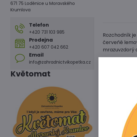
671 75 Loděnice u Moravského
Krumlova
Telefon
+420 731 103 985
Rozchodník je 
Prodejna
červeňě lemov
+420 607 042 662
mrazuvzdorý d
Email
info@zahradnictvikopetka.cz
Květomat