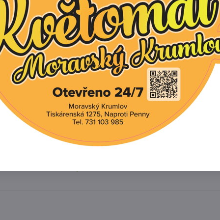
í produkt
tivní produkty
ozchodník nepravý `Spot On Deep Rose`
Dostupn
NOVINKA
ozchodník ostrý `Yellow`
Dostupn
NOVINKA
ozchodník nachový 'Herfbstfreude'
Sklade