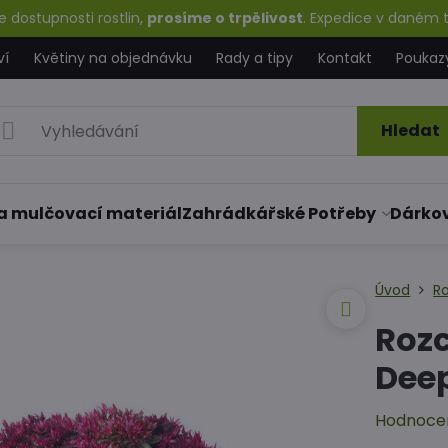
 dostupnosti rostlin,
prosíme o trpělivost
. Expedice v daném t
ví
Květiny na objednávku
Rady a tipy
Kontakt
Poukaz
Hledat
a mulčovací materiál
Zahrádkářské Potřeby
Dárko
Úvod
Ro
Rozc
Deep
Hodnoce