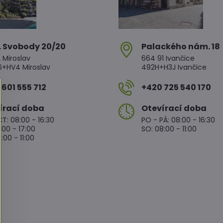
. Svobody 20/20
Palackého nám​. 18
 Miroslav
664 91 Ivančice
HV4 Miroslav
492H+H3J Ivančice
601 555 712
+420 725 540 170
írací doba
Otevírací doba
T: 08:00 - 16:30
PO - PÁ: 08:00 - 16:30
:00 - 17:00
SO: 08:00 - 11:00
:00 - 11:00