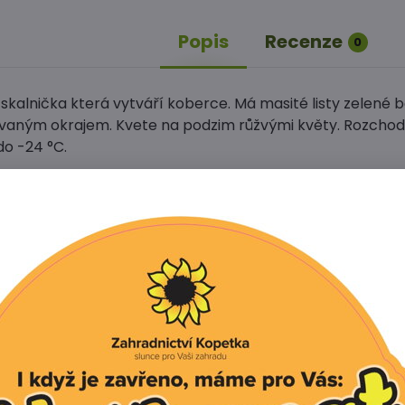
Popis
Recenze
0
skalnička která vytváří koberce. Má masité listy zelené b
aným okrajem. Kvete na podzim růžvými květy. Rozchodn
o -24 °C.
Facebook
Twitter
Bluesky
Pinterest
Reddit
L