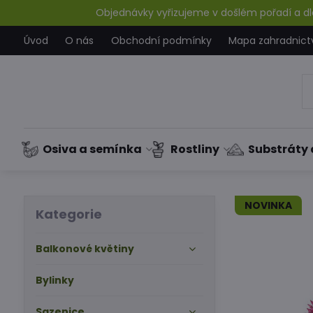
Objednávky vyřizujeme v došlém pořadí a dle
Úvod
O nás
Obchodní podmínky
Mapa zahradnict
Osiva a semínka
Rostliny
Substráty 
NOVINKA
Kategorie
Balkonové květiny
Bylinky
Sazenice