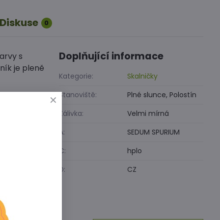
Diskuse
0
Doplňující informace
arvy s
ík je pleně
Kategorie:
Skalničky
Stanoviště:
Plné slunce, Polostín
Zálivka:
Velmi mírná
A:
SEDUM SPURIUM
C:
hplo
D:
CZ
inkedIn
WhatsApp
E-
mail