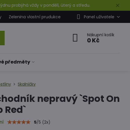
✕
ýdnu probýhá vždy v pondělí, úterý a středu.
y
Zelenina vlastní prudukce
Panel uživatele
Nákupní košík
0 Kč
vé předměty
stliny
Skalničky
hodník nepravý `Spot On
 Red`
ní
5
/
5
(
2
x)