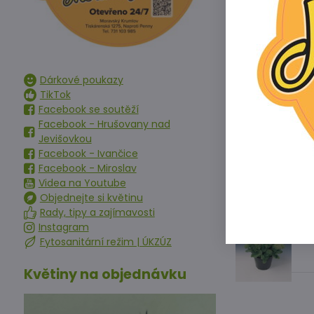
Předchoz
Alterna
Dárkové poukazy
TikTok
R
Facebook se soutěží
Facebook - Hrušovany nad
Jevišovkou
Facebook - Ivančice
R
Facebook - Miroslav
Videa na Youtube
Objednejte si květinu
Rady, tipy a zajímavosti
Instagram
R
Fytosanitární režim | ÚKZÚZ
Květiny na objednávku