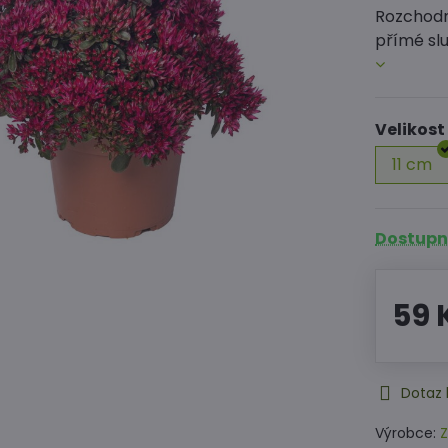
Rozchodn
přímé sl
Velikost
11 cm
Dostupné
59 
Dotaz 
Výrobce:
Z