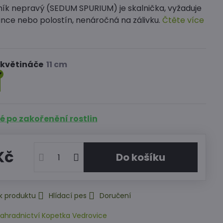
ík nepravý (SEDUM SPURIUM) je skalnička, vyžaduje
unce nebo polostín, nenáročná na zálivku.
Čtěte více
 květináče
 po zakořenění rostlin
Kč
Do košíku
k produktu
Hlídací pes
Doručení
ahradnictví Kopetka Vedrovice