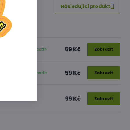
Následující produkt
59 Kč
é po zakořenění rostlin
Zobrazit
59 Kč
é po zakořenění rostlin
Zobrazit
99 Kč
m
Zobrazit