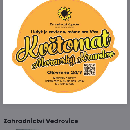
Potřebujete poradit s výběrem
zboží?
Zahradnictví Kopetka
Vedrovice 315
671 75 Loděnice u Moravského Krumlova
Telefon
+420 731 103 985
Prodejna
+420 607 042 662
Email
info@zahradnictvikopetka.cz
Zahradnictví Vedrovice