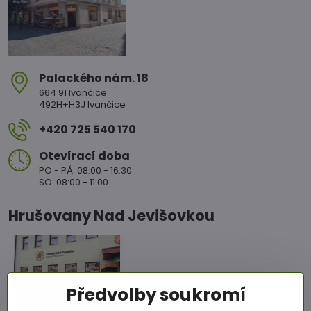
Palackého nám​. 18
664 91 Ivančice
492H+H3J Ivančice
+420 725 540 170
Otevírací doba
PO - PÁ: 08:00 - 16:30
SO: 08:00 - 11:00
Hrušovany Nad Jevišovkou
Předvolby soukromí