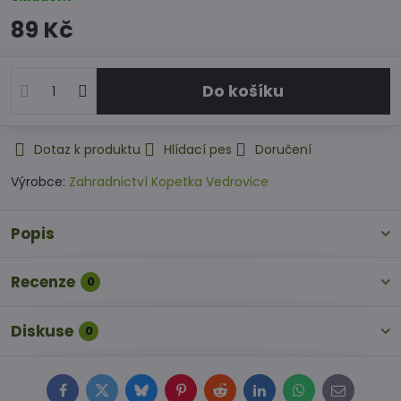
89 Kč
Do košíku
Dotaz k produktu
Hlídací pes
Doručení
Výrobce:
Zahradnictví Kopetka Vedrovice
Popis
Recenze
0
Diskuse
0
Facebook
Twitter
Bluesky
Pinterest
Reddit
LinkedIn
WhatsApp
E-