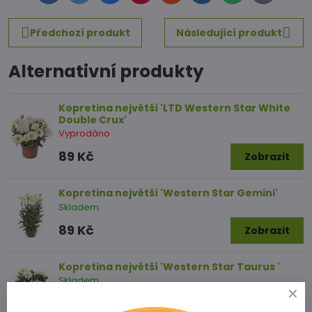
mail
Předchozí produkt
Následující produkt
Alternativní produkty
Kopretina největší 'LTD Western Star White
Double Crux'
Vyprodáno
89 Kč
Zobrazit
Kopretina největší 'Western Star Gemini'
Skladem
89 Kč
Zobrazit
Kopretina největší 'Western Star Taurus '
Skladem
89 Kč
Zobrazit