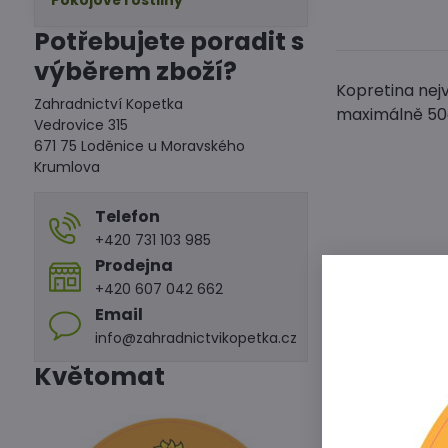
Pokojové rostliny
Potřebujete poradit s
výběrem zboží?
Kopretina nejv
Zahradnictví Kopetka
maximálně 50
Vedrovice 315
671 75 Loděnice u Moravského
Krumlova
Telefon
+420 731 103 985
Prodejna
+420 607 042 662
Email
info@zahradnictvikopetka.cz
Květomat