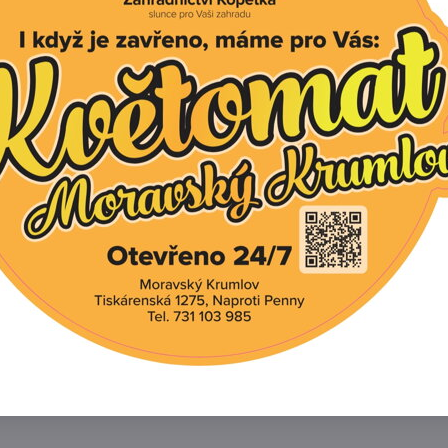
í produkt
tivní produkty
opretina největší 'Broadway Lights Cream'
opretina největší 'LTD Western Star White Double Cru
opretina největší 'Western Star Taurus '