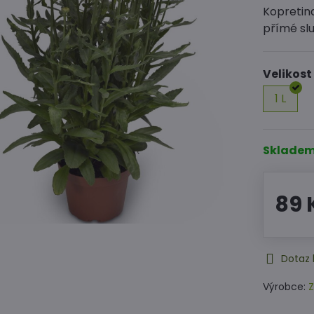
Kopretin
přímé slu
Velikost
1 L
Sklade
89 
Dotaz 
Výrobce:
Z