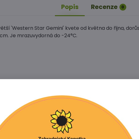
Popis
Recenze
0
ětší 'Western Star Gemini' kvete od května do řijna, dorů
cm. Je mrazuvydorná do -24°C.
Facebook
Twitter
Bluesky
Pinterest
Reddit
L