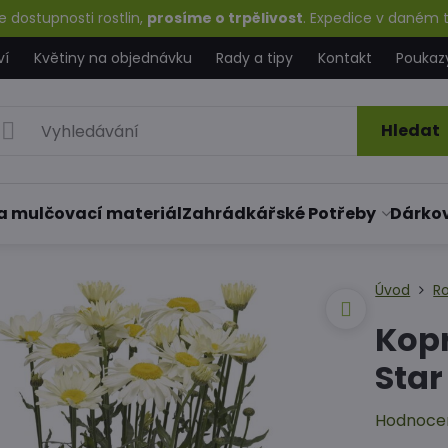
 dostupnosti rostlin,
prosíme o trpělivost
. Expedice v daném t
ví
Květiny na objednávku
Rady a tipy
Kontakt
Poukaz
Hledat
a mulčovací materiál
Zahrádkářské Potřeby
Dárko
Úvod
Ro
Kopr
Star
Hodnoce