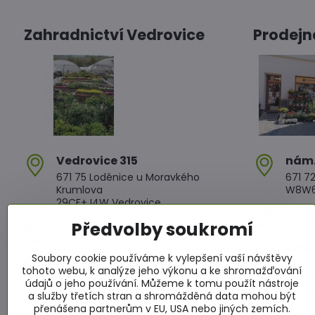
Zahradnictví Vedrovice
Prodejn
Vedrovice 315
nám​
671 75 Loděnice u Moravkého
671 72
Krumlova
W8W6+
29CF+J4W Vedrovice
+420 
Předvolby soukromí
+420 607 042 662
Otev
Soubory cookie používáme k vylepšení vaší návštěvy
Otevírací doba
PO - Č
tohoto webu, k analýze jeho výkonu a ke shromažďování
PO - PÁ: 08:00 - 11:00 13:00 - 17:00
PÁ: 08
údajů o jeho používání. Můžeme k tomu použít nástroje
SO : 08:00 - 11:30 13:00 - 16:30
SO: 08
a služby třetích stran a shromážděná data mohou být
NE : 08:00 - 11:30 14:00 - 16:00
přenášena partnerům v EU, USA nebo jiných zemích.