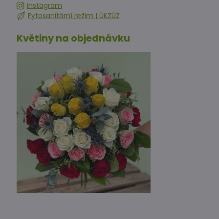
Instagram
Fytosanitární režim | ÚKZÚZ
Květiny na objednávku