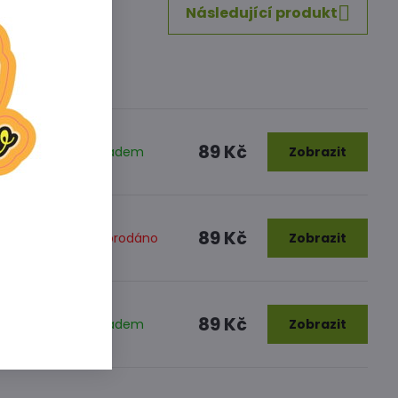
Následující produkt
89 Kč
Skladem
Zobrazit
89 Kč
x'
Vyprodáno
Zobrazit
89 Kč
Skladem
Zobrazit