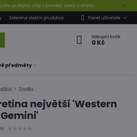
✕
ýdnu probýhá vždy v pondělí, úterý a středu.
y
Zelenina vlastní prudukce
Panel uživatele
Nákupní košík
0 Kč
vé předměty
stliny
Trvalky
etina největší 'Western
 Gemini'
ní