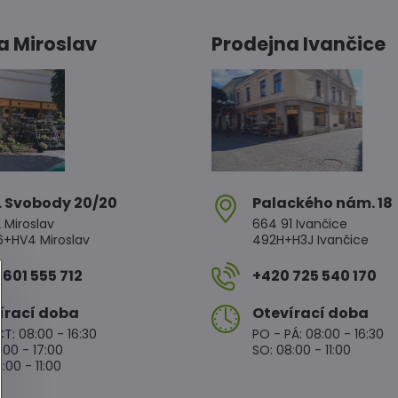
a Miroslav
Prodejna Ivančice
. Svobody 20/20
Palackého nám​. 18
 Miroslav
664 91 Ivančice
HV4 Miroslav
492H+H3J Ivančice
601 555 712
+420 725 540 170
írací doba
Otevírací doba
T: 08:00 - 16:30
PO - PÁ: 08:00 - 16:30
:00 - 17:00
SO: 08:00 - 11:00
:00 - 11:00