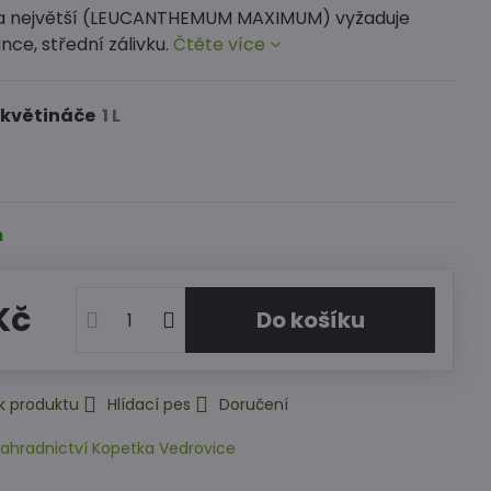
a největší (LEUCANTHEMUM MAXIMUM) vyžaduje
nce, střední zálivku.
Čtěte více
 květináče
m
Kč
Do košíku
k produktu
Hlídací pes
Doručení
ahradnictví Kopetka Vedrovice