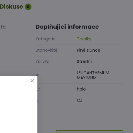
Diskuse
0
Doplňující informace
stá
Kategorie:
Trvalky
Stanoviště:
Plné slunce
Zálivka:
Střední
LEUCANTHEMUM
A:
MAXIMUM
C:
hplo
D:
CZ
inkedIn
WhatsApp
E-
mail