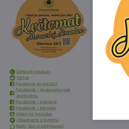
Předchoz
Alterna
K
Dárkové poukazy
K
TikTok
Facebook se soutěží
Facebook - Hrušovany nad
Jevišovkou
Facebook - Ivančice
K
Facebook - Miroslav
Videa na Youtube
Objednejte si květinu
Rady, tipy a zajímavosti