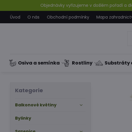
Objednávky vyřizujeme v došlém pořadí a dle
Úvod
O nás
Obchodní podmínky
Mapa zahradnict
Osiva a semínka
Rostliny
Substráty 
Kategorie
Balkonové květiny
Bylinky
Sazenice