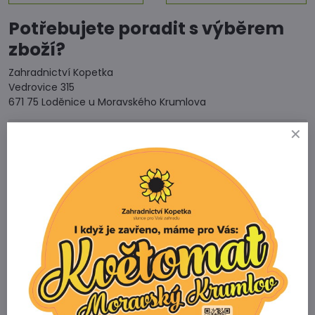
Potřebujete poradit s výběrem
zboží?
Zahradnictví Kopetka
Vedrovice 315
671 75 Loděnice u Moravského Krumlova
Telefon
+420 731 103 985
Prodejna
+420 607 042 662
Email
info@zahradnictvikopetka.cz
Zahradnictví Vedrovice