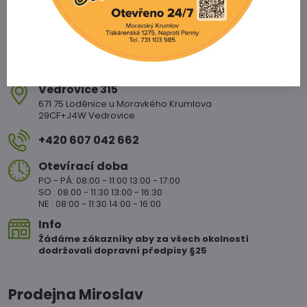
Vedrovice 315
671 75 Loděnice u Moravkého Krumlova
29CF+J4W Vedrovice
+420 607 042 662
Otevírací doba
PO - PÁ: 08:00 - 11:00 13:00 - 17:00
SO : 08:00 - 11:30 13:00 - 16:30
NE : 08:00 - 11:30 14:00 - 16:00
Info
Žádáme zákazníky aby za všech okolností
dodržovali dopravní předpisy §25
Prodejna Miroslav