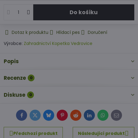
Do košíku
Dotaz k produktu
Hlídací pes
Doručení
Výrobce:
Zahradnictví Kopetka Vedrovice
Popis
Recenze
0
Diskuse
0
Facebook
Twitter
Bluesky
Pinterest
Reddit
LinkedIn
WhatsApp
E-
mail
Předchozí produkt
Následující produkt