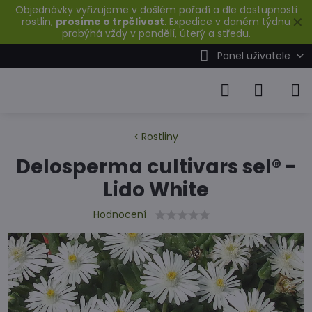
Objednávky vyřizujeme v došlém pořadí a dle dostupnosti
✕
rostlin,
prosíme o trpělivost
. Expedice v daném týdnu
probýhá vždy v pondělí, úterý a středu.
Panel uživatele
Rostliny
Delosperma cultivars sel® -
Lido White
Hodnocení