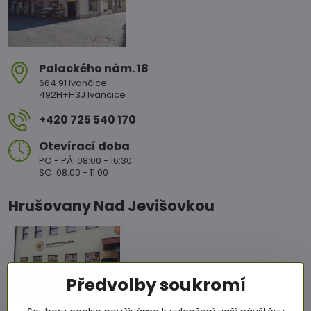
Palackého nám​. 18
664 91 Ivančice
492H+H3J Ivančice
+420 725 540 170
Otevírací doba
PO - PÁ: 08:00 - 16:30
SO: 08:00 - 11:00
Hrušovany Nad Jevišovkou
Předvolby soukromí