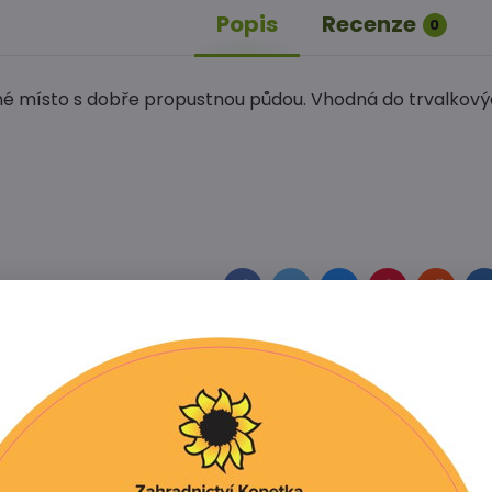
Popis
Recenze
0
né místo s dobře propustnou půdou. Vhodná do trvalkový
Facebook
Twitter
Bluesky
Pinterest
Reddit
L
í produkt
tivní produkty