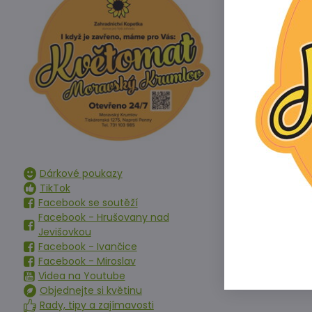
A
Dárkové poukazy
TikTok
Facebook se soutěží
Facebook - Hrušovany nad
Jevišovkou
Facebook - Ivančice
Facebook - Miroslav
Videa na Youtube
Objednejte si květinu
Rady, tipy a zajímavosti