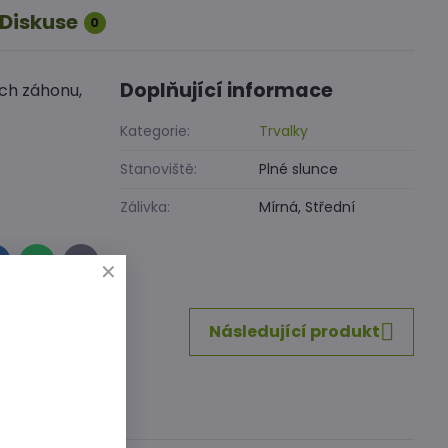
Diskuse
0
Doplňující informace
ch záhonu,
Kategorie:
Trvalky
Stanoviště:
Plné slunce
Zálivka:
Mírná, Střední
inkedIn
WhatsApp
E-
mail
Následující produkt