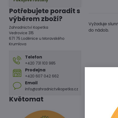
Pokojové rostliny
Potřebujete poradit s
výběrem zboží?
Vyžaduje slun
Zahradnictví Kopetka
do nádob.
Vedrovice 315
671 75 Loděnice u Moravského
Krumlova
Telefon
+420 731 103 985
Prodejna
+420 607 042 662
Email
Předchoz
info@zahradnictvikopetka.cz
Květomat
Alterna