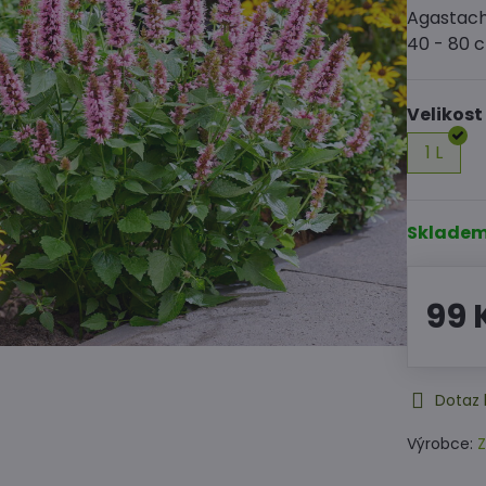
Agastach
40 - 80 c
Velikost
1 L
Sklade
99 
Dotaz 
Výrobce:
Z