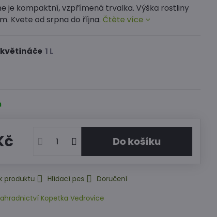
e je kompaktní, vzpřímená trvalka. Výška rostliny
m. Kvete od srpna do října.
Čtěte více
 květináče
m
Kč
Do košíku
k produktu
Hlídací pes
Doručení
ahradnictví Kopetka Vedrovice