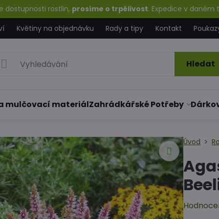
 dostupnosti rostlin,
prosíme o trpělivost
. Expedice v daném t
ví
Květiny na objednávku
Rady a tipy
Kontakt
Poukaz
Hledat
a mulčovací materiál
Zahrádkářské Potřeby
Dárko
Úvod
Ro
Agas
Beel
Hodnoce