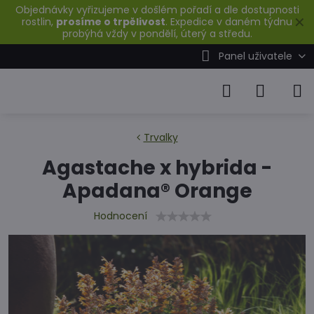
Objednávky vyřizujeme v došlém pořadí a dle dostupnosti
✕
rostlin,
prosíme o trpělivost
. Expedice v daném týdnu
probýhá vždy v pondělí, úterý a středu.
Panel uživatele
Trvalky
Agastache x hybrida -
Apadana® Orange
Hodnocení