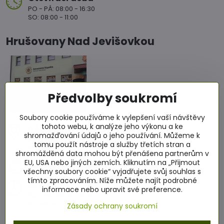
PO - PÁ: 08:00 - 16:30
SO: 08:00 - 11:00
Hrušovany Nad Jevišovkou
Předvolby soukromí
Soubory cookie používáme k vylepšení vaší návštěvy
tohoto webu, k analýze jeho výkonu a ke
nám​. Míru 86
shromažďování údajů o jeho používání. Můžeme k
671 67 Hrušovany nad Jevišovkou
tomu použít nástroje a služby třetích stran a
RCJ2+4WC Hrušovany nad Jevišovkou
shromážděná data mohou být přenášena partnerům v
EU, USA nebo jiných zemích. Kliknutím na „Přijmout
+420 601 564 686
všechny soubory cookie“ vyjadřujete svůj souhlas s
tímto zpracováním. Níže můžete najít podrobné
Otevírací doba
informace nebo upravit své preference.
PO - PÁ: 08:00 - 16:00
SO: 08:00 - 11:00
Zásady ochrany soukromí