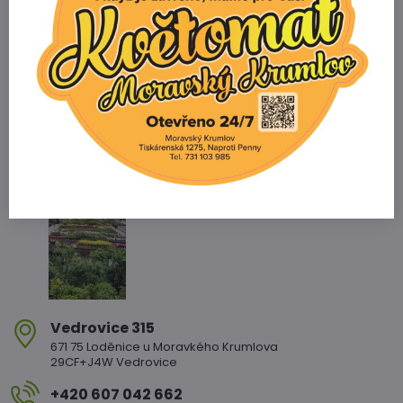
+420 731 103 985
Prodejna
+420 607 042 662
Email
info@zahradnictvikopetka.cz
Zahradnictví Vedrovice
Vedrovice 315
671 75 Loděnice u Moravkého Krumlova
29CF+J4W Vedrovice
+420 607 042 662