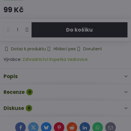
99 Kč
Do košíku
Dotaz k produktu
Hlídací pes
Doručení
Výrobce:
Zahradnictví Kopetka Vedrovice
Popis
Recenze
0
Diskuse
0
Facebook
Twitter
Bluesky
Pinterest
Reddit
LinkedIn
WhatsApp
E-