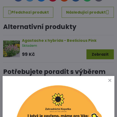
mail
Předchozí produkt
Následující produkt
Alternativní produkty
Agastache x hybrida - Beelicious Pink
Skladem
99 Kč
Zobrazit
Potřebujete poradit s výběrem
zboží?
Zahradnictví Kopetka
Vedrovice 315
671 75 Loděnice u Moravského Krumlova
Telefon