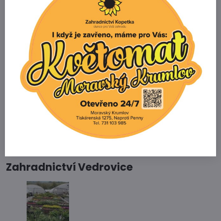
zboží?
Zahradnictví Kopetka
Vedrovice 315
671 75 Loděnice u Moravského Krumlova
Telefon
+420 731 103 985
Prodejna
+420 607 042 662
Email
info@zahradnictvikopetka.cz
Zahradnictví Vedrovice