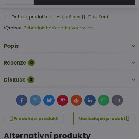
Dotaz k produktu
Hlídací pes
Doručení
Výrobce:
Zahradnictví Kopetka Vedrovice
Popis
Recenze
0
Diskuse
0
Facebook
Twitter
Bluesky
Pinterest
Reddit
LinkedIn
WhatsApp
E-
mail
Předchozí produkt
Následující produkt
Alternativní produkty