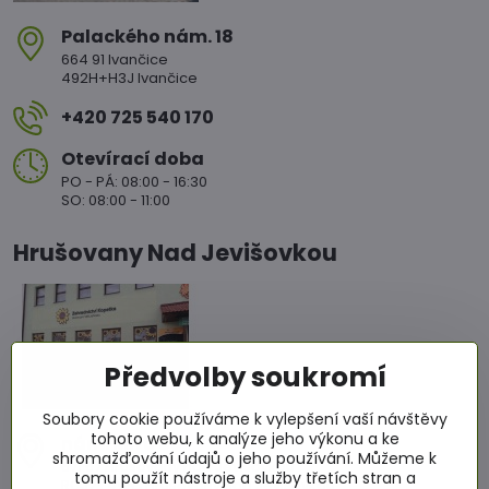
Palackého nám​. 18
664 91 Ivančice
492H+H3J Ivančice
+420 725 540 170
Otevírací doba
PO - PÁ: 08:00 - 16:30
SO: 08:00 - 11:00
Hrušovany Nad Jevišovkou
Předvolby soukromí
Soubory cookie používáme k vylepšení vaší návštěvy
tohoto webu, k analýze jeho výkonu a ke
nám​. Míru 86
shromažďování údajů o jeho používání. Můžeme k
671 67 Hrušovany nad Jevišovkou
tomu použít nástroje a služby třetích stran a
RCJ2+4WC Hrušovany nad Jevišovkou