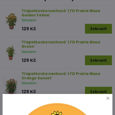
Třapatkovka nachová `LTD Prairie Blaze
Golden Yellow`
Skladem
129 Kč
Zobrazit
Třapatkovka nachová `LTD Prairie Blaze
Green`
Skladem
129 Kč
Zobrazit
Třapatkovka nachová `LTD Prairie Blaze
Orange Sunset`
Skladem
129 Kč
Zobrazit
Potřebujete poradit s výběrem