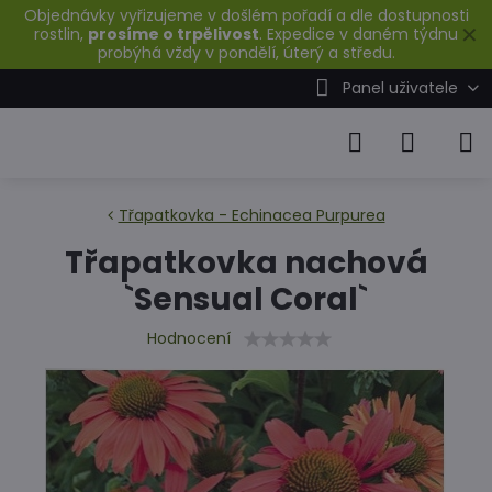
Objednávky vyřizujeme v došlém pořadí a dle dostupnosti
✕
rostlin,
prosíme o trpělivost
. Expedice v daném týdnu
probýhá vždy v pondělí, úterý a středu.
Panel uživatele
Třapatkovka - Echinacea Purpurea
Třapatkovka nachová
`Sensual Coral`
Hodnocení